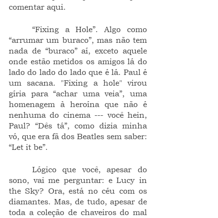
comentar aqui.
	“Fixing a Hole”. Algo como 
“arrumar um buraco”, mas não tem 
nada de “buraco” aí, exceto aquele 
onde estão metidos os amigos lá do 
lado do lado do lado que é lá. Paul é 
um sacana. "Fixing a hole" virou 
gíria para “achar uma veia”, uma 
homenagem à heroína que não é 
nenhuma do cinema --- você hein, 
Paul? “Dês tá”, como dizia minha 
vó, que era fã dos Beatles sem saber: 
“Let it be”.
	Lógico que você, apesar do 
sono, vai me perguntar: e Lucy in 
the Sky? Ora, está no céu com os 
diamantes. Mas, de tudo, apesar de 
toda a coleção de chaveiros do mal 