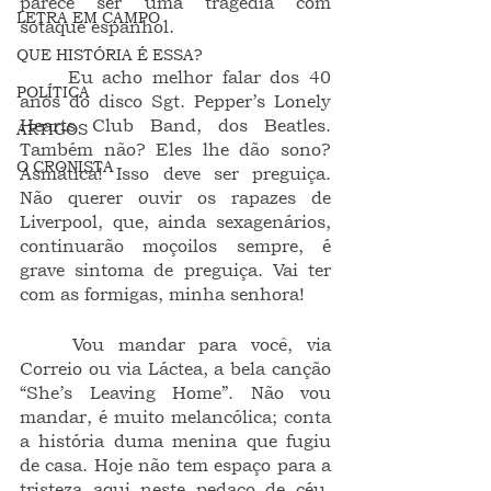
parece ser uma tragédia com 
LETRA EM CAMPO
sotaque espanhol.
QUE HISTÓRIA É ESSA?
	Eu acho melhor falar dos 40 
POLÍTICA
anos do disco Sgt. Pepper’s Lonely 
Hearts Club Band, dos Beatles. 
ARTIGOS
Também não? Eles lhe dão sono? 
O CRONISTA
Asmática! Isso deve ser preguiça. 
Não querer ouvir os rapazes de 
Liverpool, que, ainda sexagenários, 
continuarão moçoilos sempre, é 
grave sintoma de preguiça. Vai ter 
com as formigas, minha senhora!  
	Vou mandar para você, via 
Correio ou via Láctea, a bela canção 
“She’s Leaving Home”. Não vou 
mandar, é muito melancólica; conta 
a história duma menina que fugiu 
de casa. Hoje não tem espaço para a 
tristeza aqui neste pedaço de céu. 