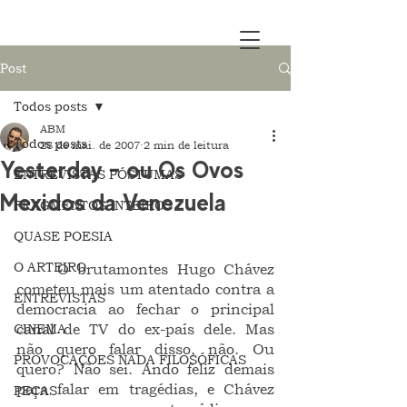
Post
Todos posts
ABM
Todos posts
28 de mai. de 2007
2 min de leitura
Yesterday – ou Os Ovos
ENTREVISTAS PÓSTUMAS
Mexidos da Venezuela
FRAGMENTOS INTEIROS
QUASE POESIA
O ARTEIRO
	O brutamontes Hugo Chávez 
cometeu mais um atentado contra a 
ENTREVISTAS
democracia ao fechar o principal 
CINEMA
canal de TV do ex-país dele. Mas 
não quero falar disso, não. Ou 
PROVOCAÇÕES NADA FILOSÓFICAS
quero? Não sei. Ando feliz demais 
para falar em tragédias, e Chávez 
PEÇAS