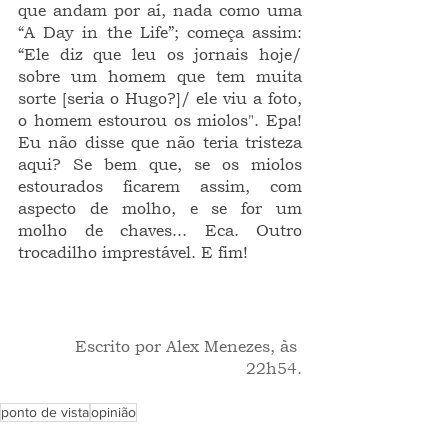
que andam por aí, nada como uma 
“A Day in the Life”; começa assim: 
“Ele diz que leu os jornais hoje/ 
sobre um homem que tem muita 
sorte [seria o Hugo?]/ ele viu a foto, 
o homem estourou os miolos". Epa! 
Eu não disse que não teria tristeza 
aqui? Se bem que, se os miolos 
estourados ficarem assim, com 
aspecto de molho, e se for um 
molho de chaves... Eca. Outro 
trocadilho imprestável. E fim! 
 Escrito por Alex Menezes, às 
22h54.
ponto de vista
opinião
O CRONISTA