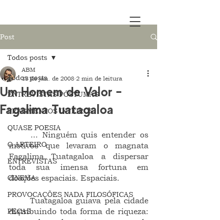
Post
Todos posts
ABM
Todos posts
13 de jan. de 2008
2 min de leitura
Um Homem de Valor –
ENTREVISTAS PÓSTUMAS
Fagalima Tuatagaloa
FRAGMENTOS INTEIROS
QUASE POESIA
	... Ninguém quis entender os 
O ARTEIRO
motivos que levaram o magnata 
Fagalima Tuatagaloa a dispersar 
ENTREVISTAS
toda sua imensa fortuna em 
CINEMA
doações espaciais. Espaciais.
PROVOCAÇÕES NADA FILOSÓFICAS
	Tuatagaloa guiava pela cidade 
PEÇAS
distribuindo toda forma de riqueza: 