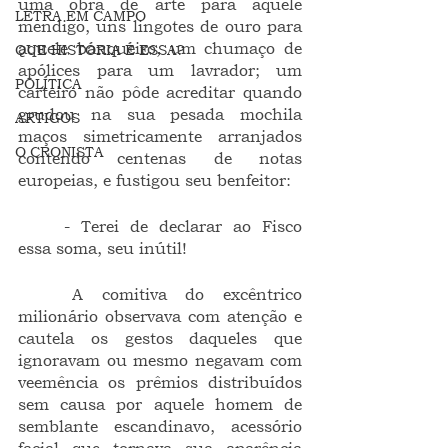
uma obra de arte para aquele 
LETRA EM CAMPO
mendigo, uns lingotes de ouro para 
aquele banqueiro, um chumaço de 
QUE HISTÓRIA É ESSA?
apólices para um lavrador; um 
POLÍTICA
carteiro não pôde acreditar quando 
grudou na sua pesada mochila 
ARTIGOS
maços simetricamente arranjados 
O CRONISTA
contendo centenas de notas 
europeias, e fustigou seu benfeitor:
	- Terei de declarar ao Fisco 
essa soma, seu inútil!   
	A comitiva do excêntrico 
milionário observava com atenção e 
cautela os gestos daqueles que 
ignoravam ou mesmo negavam com 
veemência os prêmios distribuídos 
sem causa por aquele homem de 
semblante escandinavo, acessório 