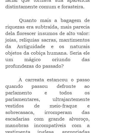
facial que tornava sua aparência 
distintamente comum e forasteira.
	Quanto mais a bagagem de 
riquezas era subtraída, mais parecia 
dela florescer insumos de alto valor: 
joias, relíquias sacras, mantimentos 
da Antiguidade e os naturais 
objetos da cobiça humana. Seria ele 
um mágico oriundo das 
profundezas do passado?
	A carreata estancou o passo 
quando passou defronte ao 
parlamento e todos os 
parlamentares, ultrajantemente 
vestidos de meio-fraque e 
sobrecasaca, irromperam das 
escadarias com grande alvoroço, 
manobras incompatíveis com a 
vestimenta inglesa, apropriadas 