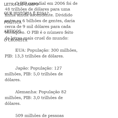
	O PIB mundial em 2006 foi de 
LETRA EM CAMPO
48 trilhões de dólares para uma 
QUE HISTÓRIA É ESSA?
linha ainda ascendente. Dividido 
entre os 6 bilhões de gentes, daria 
POLÍTICA
cerca de 9 mil dólares para cada 
ARTIGOS
terráqueo. O PIB é o número feito 
de letras mais cruel do mundo:
O CRONISTA
	EUA: População: 300 milhões, 
PIB: 13,3 trilhões de dólares.
	Japão: População: 127 
milhões, PIB: 5,0 trilhões de 
dólares.
	Alemanha: População 82 
milhões, PIB: 3,0 trilhões de 
dólares.    
	509 milhões de pessoas 