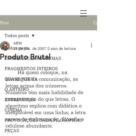
Post
Todos posts
ABM
Todos posts
13 de jun. de 2007
2 min de leitura
Produto Brutal
ENTREVISTAS PÓSTUMAS
FRAGMENTOS INTEIROS
	Há quem coloque, na 
QUASE POESIA
hierarquia da comunicação, as 
letras acima dos números. 
O ARTEIRO
Números têm mais habilidade de 
comunicação do que letras. O 
ENTREVISTAS
algoritmo explica com didática o 
CINEMA
inexplicável em uma linha; a letra 
carece de embromação, filosofia e 
PROVOCAÇÕES NADA FILOSÓFICAS
celulose abundante.    
PEÇAS