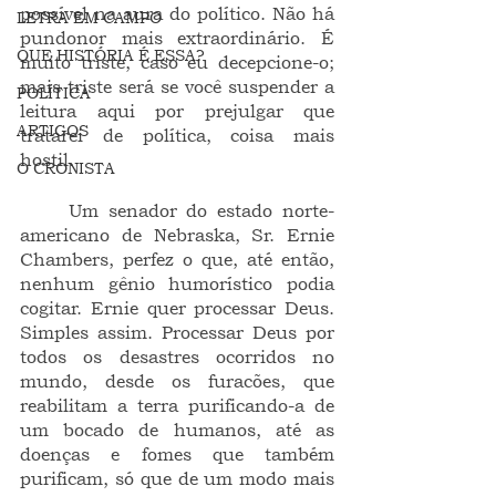
possível na aura do político. Não há 
LETRA EM CAMPO
pundonor mais extraordinário. É 
QUE HISTÓRIA É ESSA?
muito triste, caso eu decepcione-o; 
mais triste será se você suspender a 
POLÍTICA
leitura aqui por prejulgar que 
ARTIGOS
tratarei de política, coisa mais 
hostil.
O CRONISTA
	Um senador do estado norte-
americano de Nebraska, Sr. Ernie 
Chambers, perfez o que, até então, 
nenhum gênio humorístico podia 
cogitar. Ernie quer processar Deus. 
Simples assim. Processar Deus por 
todos os desastres ocorridos no 
mundo, desde os furacões, que 
reabilitam a terra purificando-a de 
um bocado de humanos, até as 
doenças e fomes que também 
purificam, só que de um modo mais 