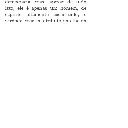
democracia; mas, apesar de tudo 
isto, ele é apenas um homem, de 
espírito altamente esclarecido, é 
verdade, mas tal atributo não lhe dá 
supremacia sobre-humana, só um 
pouco de holofote e o desperdício do 
seu o do meu tempo, que 
provavelmente podíamos utilizar 
melhor. Deus nos abençoe e perdoe.
ponto de vista
opinião
O CRONISTA