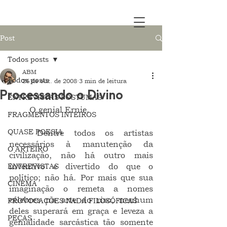
Post
Todos posts
ABM
Todos posts
26 de out. de 2008
3 min de leitura
Processando o Divino
ENTREVISTAS PÓSTUMAS
	O genial Ernie.
FRAGMENTOS INTEIROS
QUASE POESIA
	Dentre todos os artistas 
necessários à manutenção da 
O ARTEIRO
civilização, não há outro mais 
ENTREVISTAS
inventivo e divertido do que o 
político; não há. Por mais que sua 
CINEMA
imaginação o remeta a nomes 
célebres na arte do riso, nenhum 
PROVOCAÇÕES NADA FILOSÓFICAS
deles superará em graça e leveza a 
PEÇAS
genialidade sarcástica tão somente 