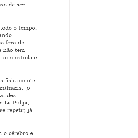
so de ser 
 todo o tempo, 
ando 
e fará de 
e não tem 
uma estrela e 
s fisicamente 
nthians, (o 
randes 
e La Pulga, 
 repetir, já 
 o cérebro e 