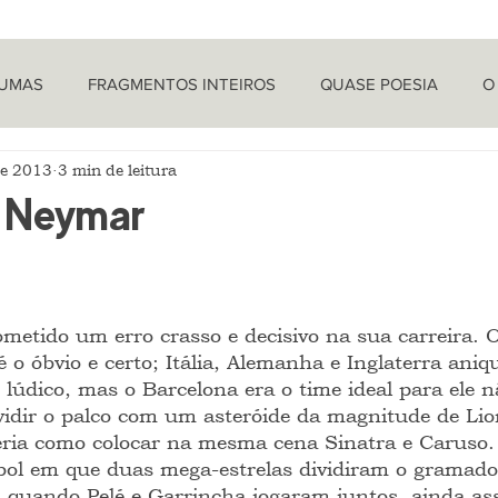
TUMAS
FRAGMENTOS INTEIROS
QUASE POESIA
O
de 2013
3 min de leitura
PROVOCAÇÕES NADA FILOSÓFICAS
PEÇAS
LETRA 
e Neymar
LÍTICA
ARTIGOS
O CRONISTA
metido um erro crasso e decisivo na sua carreira. O
 o óbvio e certo; Itália, Alemanha e Inglaterra aniq
e lúdico, mas o Barcelona era o time ideal para ele nã
vidir o palco com um asteróide da magnitude de Lion
seria como colocar na mesma cena Sinatra e Caruso.
ebol em que duas mega-estrelas dividiram o grama
oi quando Pelé e Garrincha jogaram juntos, ainda as