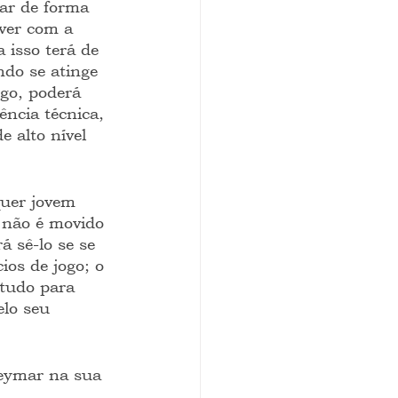
ar de forma 
ver com a 
 isso terá de 
ndo se atinge 
go, poderá 
ência técnica, 
 alto nível 
quer jovem 
 não é movido 
á sê-lo se se 
os de jogo; o 
tudo para 
lo seu 
Neymar na sua 