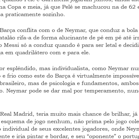
a Copa e meia, já que Pelé se machucou na de 62 
a praticamente sozinho.
o Barça conflita com o de Neymar, que conduz a bol
talão rifa-a de forma alucinante de pé em pé até irr
 Messi só a conduz quando é para ser letal e decidi
ga em quadrilátero com e para ele.
or esplêndido, mas individualista, como Neymar n
 e frio como este do Barça é virtualmente impossível
o brasileiro, mas de psicologia e fundamentos, ambo
iro. Neymar pode se dar mal por temperamento, nun
 Real Madrid, teria muito mais chance de brilhar, já
squema de jogo nenhum, não prima pelo jogo colet
o individual de seus excelentes jogadores, onde Ney
nte e iria pintar e bordar, e seu “oponente” o portu