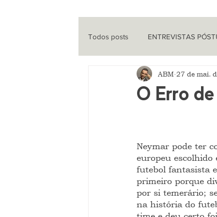
Todos posts
ENTREVISTAS PÓS
ABM
27 de mai. 
ENTREVISTAS
CINEMA
O Erro d
QUE HISTÓRIA É ESSA?
PO
Neymar pode ter co
europeu escolhido é
futebol fantasista 
primeiro porque di
por si temerário; 
na história do fut
time e deu certo f