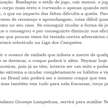
ação. Readaptar o estilo de jogo, cair menos, e jog
o corpo mais ereto e curvando-o apenas quando esti
 o que no impacto das faltas dificulta a queda. Para
esso de recomeço e aprendizagem, coisa difícil qua
omo no seu caso. Se conseguir mudar a forma de jo
 que o consagrou e por conseguinte diminuir sua efici
s que poucas vezes foi testada contra adversários de
entará sobretudo na Liga dos Campeões.
ir o oceano de vaidade que infesta a mente de qual
e se destacar, o craque poderá ir além. Neymar hoje
nceiras, pois já as têm; intenta ser um mito e poder
o extrema a mudar completamente os hábitos e víci
 no Brasil não poderá ser o mesmo craque que tem 
 mas também tem tudo para nela fracassar, torço pe
aliano Giusepe Lampedusa, servirá para auxiliar 