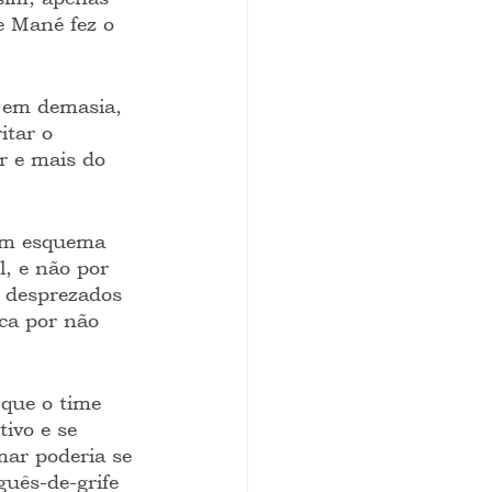
e Mané fez o 
a em demasia, 
itar o 
r e mais do 
um esquema 
, e não por 
s desprezados 
ca por não 
 que o time 
ivo e se 
mar poderia se 
guês-de-grife 