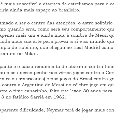
é mais suscetível a ataques de estrelismos para o ca
iria ainda mais espaço ao brasileiro.
mado a ser o centro das atenções, o astro solitário
smo quando erra, como será seu comportamento qu
apenas mais um e ainda mais à sombra de Messi qu
ainda mais sua arte para provar a si e ao mundo qu
xemplo de Robinho, que chegou ao Real Madrid como 
 comum no Milan.
ante é o baixo rendimento do atacante contra time
ou o seu desempenho nos vários jogos contra o Cori
imes sulamericanos) e nos jogos do Brasil contra g
o contra a Argentina de Messi no célebre jogo em qu
ra o time canarinho, feito que levou 30 anos para se
 3 no fatídico Sarriá em 1982.
aparente dificuldade, Neymar terá de jogar mais com