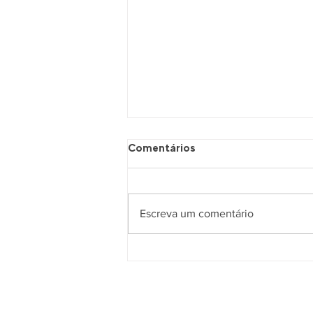
Comentários
Escreva um comentário
Espanha Invencível