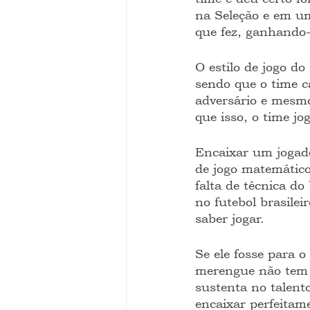
na Seleção e em um
que fez, ganhando-
O estilo de jogo d
sendo que o time ca
adversário e mesmo
que isso, o time jo
Encaixar um jogad
de jogo matemático
falta de técnica d
no futebol brasile
saber jogar.
Se ele fosse para o
merengue não tem e
sustenta no talent
encaixar perfeitame