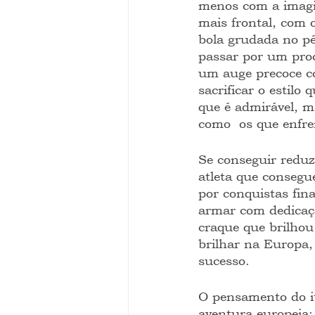
menos com a imagin
mais frontal, com 
bola grudada no pé,
passar por um proc
um auge precoce c
sacrificar o estilo
que é admirável, ma
como  os que enfr
Se conseguir reduz
atleta que consegu
por conquistas fina
armar com dedicaçã
craque que brilhou
brilhar na Europa,
sucesso.
O pensamento do it
aventura europeia: