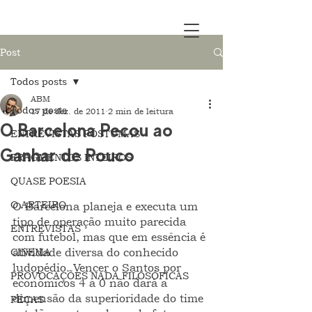
Post
Todos posts
ABM
Todos posts
17 de dez. de 2011
2 min de leitura
O Barcelona Pecou ao
ENTREVISTAS PÓSTUMAS
Ganhar de Pouco
FRAGMENTOS INTEIROS
QUASE POESIA
O ARTEIRO
O Barcelona planeja e executa um 
tipo de operação muito parecida 
ENTREVISTAS
com futebol, mas que em essência é 
CINEMA
atividade diversa do conhecido 
ludopédio. Vencer o Santos por 
PROVOCAÇÕES NADA FILOSÓFICAS
econômicos 4 a 0 não dará a 
dimensão da superioridade do time 
PEÇAS