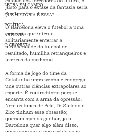
catalão aos torcedores do futuro, o 
LETRA EM CAMPO
justo para o êxtase da fantasia seria 
8 a 1.
QUE HISTÓRIA É ESSA?
POLÍTICA
O Barcelona eleva o futebol a uma 
categoria que intenta 
ARTIGOS
solitariamente enterrar a 
O CRONISTA
mediocridade do futebol de 
resultado, humilha retranqueiros e 
teóricos da mediania.
A forma de jogo do time da 
Catalunha impressiona e congrega, 
une outras ciências extrapolares ao 
esporte. É contraditório porque 
encanta com a arma da opressão. 
Nem os times de Pelé, Di Stefano e 
Zico tinham essa obsessão; 
queriam apenas ganhar, já o 
Barcelona quer algo além disso, 
quer imprimir o novo estilo ao já 