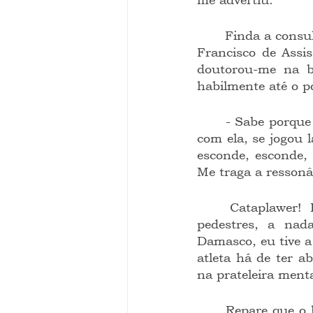
	Finda a consulta, leva-me até a porta, e, não sei por que diabos, inferi sobre São 
Francisco de Assis
doutorou-me na bi
habilmente até o p
	- Sabe porque Santa Clara quis se matar? Porque S. Francisco não queria nada 
com ela, se jogou 
esconde, esconde,
Me traga a resson
	Cataplawer! Dirigi quatro quadras até em casa sem me ater a sinais, a 
pedestres, a nad
Damasco, eu tive 
atleta há de ter a
na prateleira ment
	Repare que o homem, por chalaça, ignorou a João, a Freire, a Bandeira… ou… 