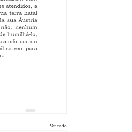
s atendidos, a 
a terra natal 
a sua Áustria 
 não, nenhum 
de humilhá-lo, 
transforma em 
l servem para 
s.
Ver tudo