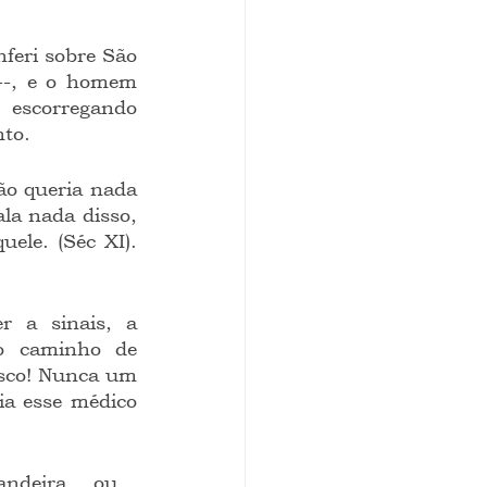
--, e o homem 
 escorregando 
nto.
la nada disso, 
le. (Séc XI). 
o caminho de 
sco! Nunca um 
a esse médico 