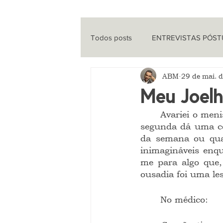
Todos posts
ENTREVISTAS PÓS
ABM
29 de mai. 
ENTREVISTAS
CINEMA
Meu Joelh
	Avariei o menisco praticando meu arquissagrado futebol de segunda. Futebol de 
QUE HISTÓRIA É ESSA?
PO
segunda dá uma con
da semana ou qua
inimagináveis enqu
me para algo que,
ousadia foi uma les
	No médico: