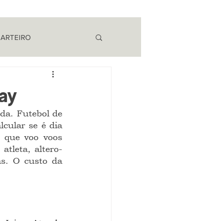
 ARTEIRO
EM CAMPO
ay
cular se é dia 
que voo voos 
atleta, altero-
s. O custo da 