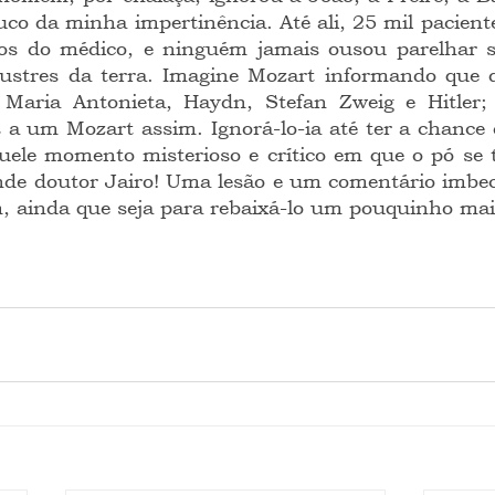
ouco da minha impertinência. Até ali, 25 mil paciente
nos do médico, e ninguém jamais ousou parelhar su
lustres da terra. Imagine Mozart informando que d
Maria Antonieta, Haydn, Stefan Zweig e Hitler;
 a um Mozart assim. Ignorá-lo-ia até ter a chance 
quele momento misterioso e crítico em que o pó se 
e doutor Jairo! Uma lesão e um comentário imbeci
 ainda que seja para rebaixá-lo um pouquinho mai