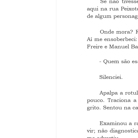
	Se não tivesse lesionado o joelho, não teria conhecido o doutor Jairo. Atende 
aqui na rua Peixot
de algum personag
	Onde mora? Rua tal. Profissão? Escritor. Idade? Idem a rua. Natural de onde? 
Aí me ensoberbeci:
Freire e Manuel Ba
	- Quem são es
	Silenciei.
	Apalpa a rotula dali, entronca o tornozelo daqui... dói aqui? Não. E assim? Um 
pouco. Traciona a 
grito. Sentou na ca
	Examinou a radiografia meio assim como quem analisa um eclipse que está por 
vir; não diagnostic
me advertiu.