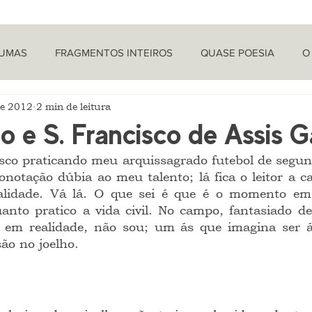
TUMAS
FRAGMENTOS INTEIROS
QUASE POESIA
O
de 2012
2 min de leitura
PROVOCAÇÕES NADA FILOSÓFICAS
PEÇAS
LETRA 
o e S. Francisco de Assis G
LÍTICA
ARTIGOS
O CRONISTA
otação dúbia ao meu talento; lá fica o leitor a cal
lidade. Vá lá. O que sei é que é o momento em 
anto pratico a vida civil. No campo, fantasiado de 
 em realidade, não sou; um ás que imagina ser á
ão no joelho.