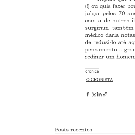
(!) ou quis fazer p
julgar pelos 70 a
com a de outros i
surgiram também 
médico daria notas
de reduzi-lo até a
pensamento… grand
redimir um homem,
crônica
O CRONISTA
Posts recentes