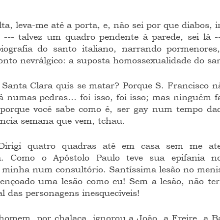
 --- talvez um quadro pendente à parede, sei lá -
ografia do santo italiano, narrando pormenores,
onto nevrálgico: a suposta homossexualidade do sa
lá numas pedras… foi isso, foi isso; mas ninguém fa
 porque você sabe como é, ser gay num tempo daque
ância semana que vem, tchau.
a. Como o Apóstolo Paulo teve sua epifania n
a minha num consultório. Santíssima lesão no meni
bençoado uma lesão como eu! Sem a lesão, não teri
al das personagens inesquecíveis!