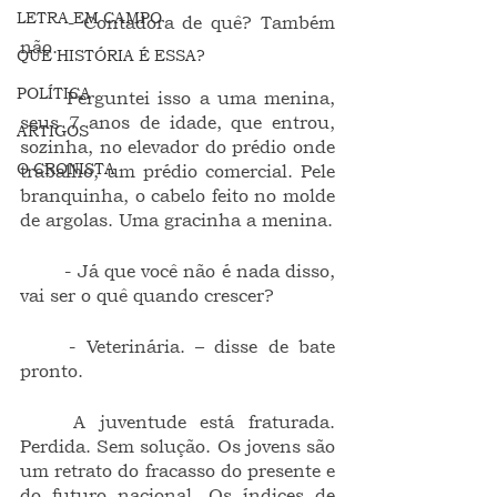
LETRA EM CAMPO
	- Contadora de quê? Também 
não.
QUE HISTÓRIA É ESSA?
POLÍTICA
	Perguntei isso a uma menina, 
seus 7 anos de idade, que entrou, 
ARTIGOS
sozinha, no elevador do prédio onde 
O CRONISTA
trabalho, um prédio comercial. Pele 
branquinha, o cabelo feito no molde 
de argolas. Uma gracinha a menina.
	- Já que você não é nada disso, 
vai ser o quê quando crescer?
	- Veterinária. – disse de bate 
pronto.
	A juventude está fraturada. 
Perdida. Sem solução. Os jovens são 
um retrato do fracasso do presente e 
do futuro nacional. Os índices de 