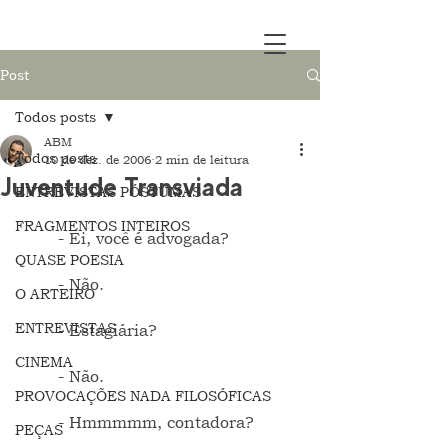
Post
Todos posts
ABM
Todos posts
10 de dez. de 2006
2 min de leitura
Juventude Transviada
ENTREVISTAS PÓSTUMAS
FRAGMENTOS INTEIROS
	- Ei, você é advogada?
QUASE POESIA
	- Não.
O ARTEIRO
ENTREVISTAS
	- Estagiária?
CINEMA
	- Não.
PROVOCAÇÕES NADA FILOSÓFICAS
	- Hmmmmm, contadora?
PEÇAS