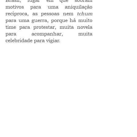
Brasil, lugar em que sobram 
motivos para uma aniquilação 
recíproca, as pessoas nem 
tchum
para uma guerra, porque há muito 
time para protestar, muita novela 
para acompanhar, muita 
celebridade para vigiar. 
opinião
O CRONISTA
Ver tudo
Posts recentes