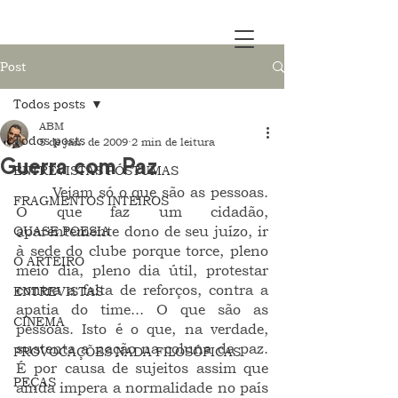
Post
Todos posts
ABM
Todos posts
5 de jan. de 2009
2 min de leitura
Guerra com Paz
ENTREVISTAS PÓSTUMAS
	Vejam só o que são as pessoas. 
FRAGMENTOS INTEIROS
O que faz um cidadão, 
QUASE POESIA
aparentemente dono de seu juízo, ir 
à sede do clube porque torce, pleno 
O ARTEIRO
meio dia, pleno dia útil, protestar 
contra a falta de reforços, contra a 
ENTREVISTAS
apatia do time... O que são as 
CINEMA
pessoas. Isto é o que, na verdade, 
sustenta a nação na coluna da paz. 
PROVOCAÇÕES NADA FILOSÓFICAS
É por causa de sujeitos assim que 
PEÇAS
ainda impera a normalidade no país 