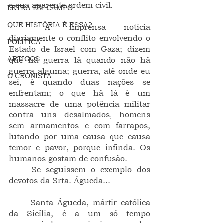
e sua aparente ordem civil.
LETRA EM CAMPO
QUE HISTÓRIA É ESSA?
	A imprensa noticia 
diariamente o conflito envolvendo o 
POLÍTICA
Estado de Israel com Gaza; dizem 
ARTIGOS
que há guerra lá quando não há 
guerra alguma; guerra, até onde eu 
O CRONISTA
sei, é quando duas nações se 
enfrentam; o que há lá é um 
massacre de uma potência militar 
contra uns desalmados, homens 
sem armamentos e com farrapos, 
lutando por uma causa que causa 
temor e pavor, porque infinda. Os 
humanos gostam de confusão.
	Se seguissem o exemplo dos 
devotos da Srta. Águeda...
	Santa Águeda, mártir católica 
da Sicília, é a um só tempo 