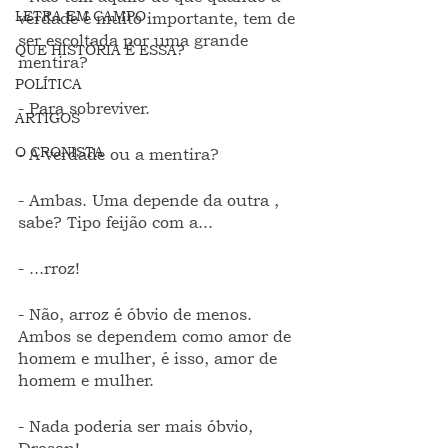
LETRA EM CAMPO
verdade é muito importante, tem de 
ser escoltada por uma grande 
QUE HISTÓRIA É ESSA?
mentira?
POLÍTICA
- Para sobreviver.
ARTIGOS
O CRONISTA
- A verdade ou a mentira?
- Ambas. Uma depende da outra , 
sabe? Tipo feijão com a...
- ...rroz!
- Não, arroz é óbvio de menos. 
Ambos se dependem como amor de 
homem e mulher, é isso, amor de 
homem e mulher.
- Nada poderia ser mais óbvio, 