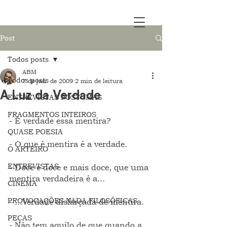
Post
Todos posts
ABM
Todos posts
7 de jan. de 2009
2 min de leitura
A Luz da Verdade
ENTREVISTAS PÓSTUMAS
FRAGMENTOS INTEIROS
- É verdade essa mentira?
QUASE POESIA
- O que é mentira é a verdade.
O ARTEIRO
ENTREVISTAS
- Doce e doce e mais doce, que uma 
mentira verdadeira é a...
CINEMA
PROVOCAÇÕES NADA FILOSÓFICAS
- ...Verdade disfarçada de mentira.
PEÇAS
- Não tem aquilo de que quando a 