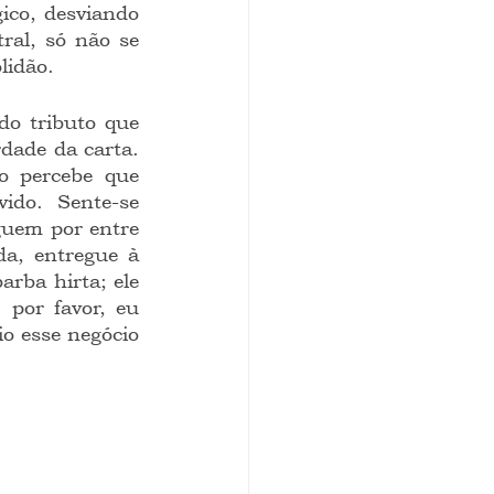
ico, desviando 
al, só não se 
lidão.
dade da carta. 
 percebe que 
do. Sente-se 
guem por entre 
a, entregue à 
rba hirta; ele 
 por favor, eu 
o esse negócio 