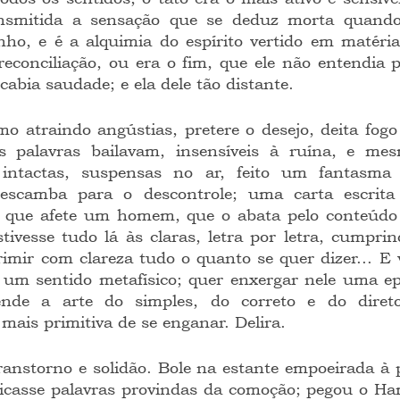
ransmitida a sensação que se deduz morta quando
ho, e é a alquimia do espírito vertido em matéria.
 reconciliação, ou era o fim, que ele não entendia 
cabia saudade; e ela dele tão distante.
as palavras bailavam, insensíveis à ruína, e mes
intactas, suspensas no ar, feito um fantasma v
escamba para o descontrole; uma carta escrita 
el que afete um homem, que o abata pelo conteúdo 
stivesse tudo lá às claras, letra por letra, cumpri
imir com clareza tudo o quanto se quer dizer... E 
 um sentido metafísico; quer enxergar nele uma ep
nde a arte do simples, do correto e do direto,
 mais primitiva de se enganar. Delira.
licasse palavras provindas da comoção; pegou o Ham