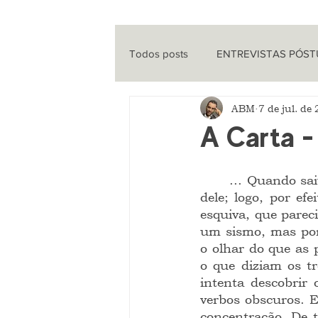
Todos posts
ENTREVISTAS PÓS
ABM
7 de jul. de
ENTREVISTAS
CINEMA
A Carta -
QUE HISTÓRIA É ESSA?
PO
	... Quando saiu do quarto, escorria do semblante dela resquícios desconectados 
dele; logo, por efe
esquiva, que pareci
um sismo, mas porq
o olhar do que as p
o que diziam os tr
intenta descobrir
verbos obscuros. E
concentração. De to