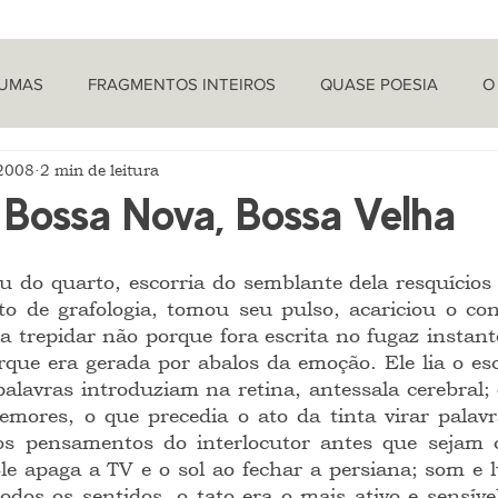
TUMAS
FRAGMENTOS INTEIROS
QUASE POESIA
O
 2008
2 min de leitura
PROVOCAÇÕES NADA FILOSÓFICAS
PEÇAS
LETRA 
 Bossa Nova, Bossa Velha
LÍTICA
ARTIGOS
O CRONISTA
ito de grafologia, tomou seu pulso, acariciou o con
a trepidar não porque fora escrita no fugaz instant
ue era gerada por abalos da emoção. Ele lia o escr
alavras introduziam na retina, antessala cerebral; q
emores, o que precedia o ato da tinta virar palav
 os pensamentos do interlocutor antes que sejam c
le apaga a TV e o sol ao fechar a persiana; som e 
dos os sentidos, o tato era o mais ativo e sensível