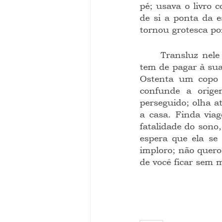
pé; usava o livro 
de si a ponta da e
tornou grotesca po
	Transluz nele a impotência do réu que se acha indefeso diante do tributo que 
tem de pagar à sua
Ostenta um copo d
confunde a orige
perseguido; olha at
a casa. Finda via
fatalidade do sono,
espera que ela se i
imploro; não quero
de você ficar sem 