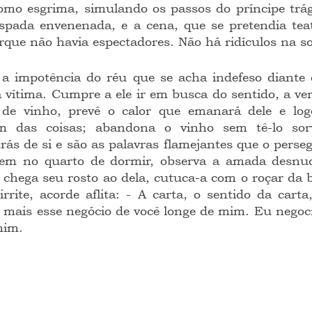
como esgrima, simulando os passos do príncipe trág
spada envenenada, e a cena, que se pretendia teatr
rque não havia espectadores. Não há ridículos na so
 vítima. Cumpre a ele ir em busca do sentido, a ver
e vinho, prevê o calor que emanará dele e logo
m das coisas; abandona o vinho sem tê-lo sorvi
rás de si e são as palavras flamejantes que o perse
gem no quarto de dormir, observa a amada desnud
 chega seu rosto ao dela, cutuca-a com o roçar da ba
rrite, acorde aflita: - A carta, o sentido da carta,
 mais esse negócio de você longe de mim. Eu negoci
mim.