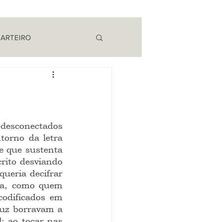
 ARTEIRO
EM CAMPO
torno da letra 
e que sustenta 
ito desviando 
ueria decifrar 
ra, como quem 
odificados em 
luz borravam a 
: ao tocar nas 