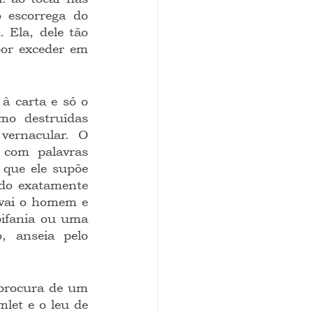
 escorrega do 
 Ela, dele tão 
por exceder em 
mo destruídas 
ernacular. O 
com palavras 
que ele supõe 
ndo exatamente 
vai o homem e 
ifania ou uma 
 anseia pelo 
let e o leu de 