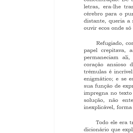
letras, era-lhe t
cérebro para o pun
distante, queria a
ouvir ecos onde só 
	Refugiado, como atraindo angústias, pretere o desejo, deita fogo à carta e só o 
papel crepitava, 
permaneciam ali, 
coração ansioso d
trêmulas é incrív
enigmático; e se e
sua função de expr
impregna no texto
solução, não ente
inexplicável, forma
	Todo ele era transtorno e solidão. Bole na estante empoeirada à procura de um 
dicionário que exp