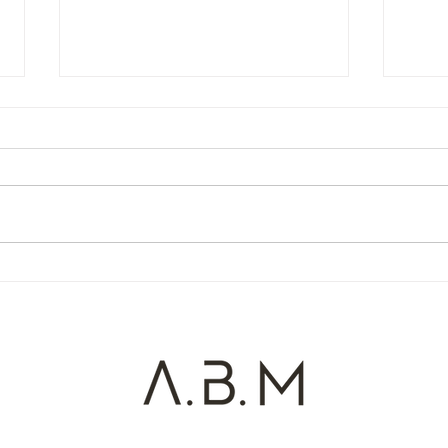
O Paradoxo dos Mortos
Um C
(Cor
Alex Bezerra de Menezes