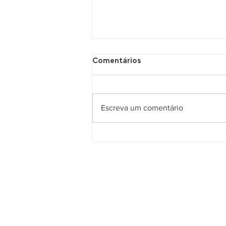
Comentários
Escreva um comentário
Nem Jair, Nem Lula