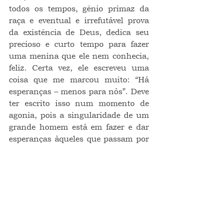
todos os tempos, gênio primaz da 
raça e eventual e irrefutável prova 
da existência de Deus, dedica seu 
precioso e curto tempo para fazer 
uma menina que ele nem conhecia, 
feliz. Certa vez, ele escreveu uma 
coisa que me marcou muito: “Há 
esperanças – menos para nós”. Deve 
ter escrito isso num momento de 
agonia, pois a singularidade de um 
grande homem está em fazer e dar 
esperanças àqueles que passam por 
sua vida, ainda que sejam 
desconhecidos. Gigante, Kafka!
crônica
O CRONISTA