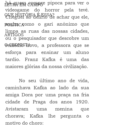
há quem compre pipoca para ver o 
LETRA EM CAMPO
videogame do horror pela tevê. 
QUE HISTÓRIA É ESSA?
Cheguei ao delírio de achar que ele, 
assim como o gari anônimo que 
POLÍTICA
limpa as ruas das nossas cidades, 
ARTIGOS
ou o pesquisador que descobre um 
O CRONISTA
remédio novo, a professora que se 
esforça para ensinar um aluno 
tardio. Franz Kafka é uma das 
maiores glórias da nossa civilização.
	No seu último ano de vida, 
caminhava Kafka ao lado da sua 
amiga Dora por uma praça na fria 
cidade de Praga dos anos 1920. 
Avistaram uma menina que 
chorava; Kafka lhe pergunta o 
motivo do choro: