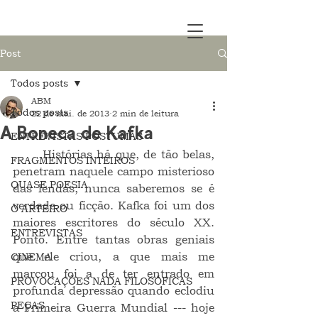
Post
Todos posts
ABM
Todos posts
22 de mai. de 2013
2 min de leitura
A Boneca de Kafka
ENTREVISTAS PÓSTUMAS
	Histórias há que, de tão belas, 
FRAGMENTOS INTEIROS
penetram naquele campo misterioso 
QUASE POESIA
das lendas; nunca saberemos se é 
verdade ou ficção. Kafka foi um dos 
O ARTEIRO
maiores escritores do século XX. 
ENTREVISTAS
Ponto. Entre tantas obras geniais 
que ele criou, a que mais me 
CINEMA
marcou foi a de ter entrado em 
PROVOCAÇÕES NADA FILOSÓFICAS
profunda depressão quando eclodiu 
PEÇAS
a Primeira Guerra Mundial --- hoje 