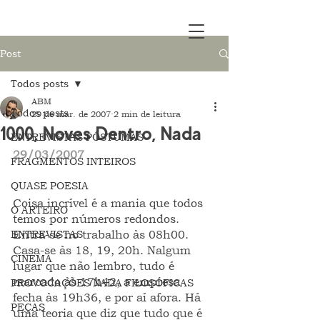
Post
Todos posts
ABM
Todos posts
29 de mar. de 2007
2 min de leitura
1000, Noves Dentro, Nada
ENTREVISTAS PÓSTUMAS
29/03/2007
FRAGMENTOS INTEIROS
QUASE POESIA
Coisa incrível é a mania que todos 
O ARTEIRO
temos por números redondos. 
ENTREVISTAS
Entra-se no trabalho às 08h00. 
Casa-se às 18, 19, 20h. Nalgum 
CINEMA
lugar que não lembro, tudo é 
marcado às 17h42, a empresa 
PROVOCAÇÕES NADA FILOSÓFICAS
fecha às 19h36, e por aí afora. Há 
PEÇAS
uma teoria que diz que tudo que é 