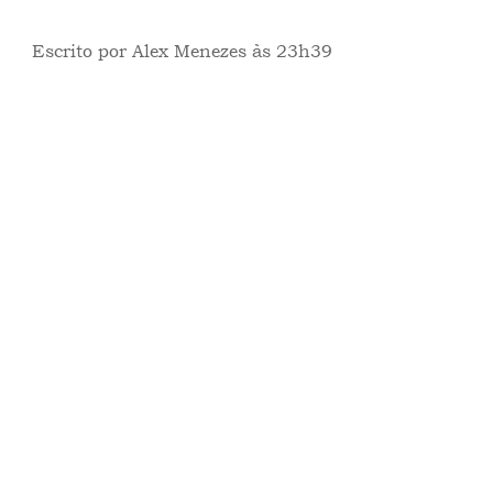
Escrito por Alex Menezes às 23h39
ponto de vista
opinião
LETRA EM CAMPO
Ver tudo
Posts recentes