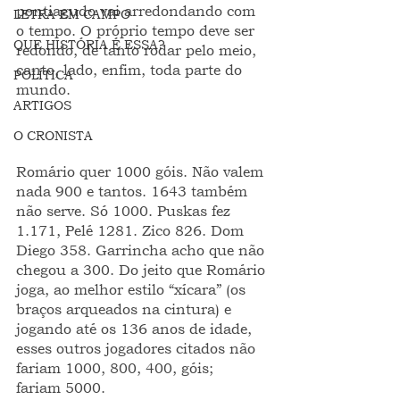
pontiagudo vai arredondando com 
LETRA EM CAMPO
o tempo. O próprio tempo deve ser 
QUE HISTÓRIA É ESSA?
redondo, de tanto rodar pelo meio, 
canto, lado, enfim, toda parte do 
POLÍTICA
mundo.
ARTIGOS
O CRONISTA
Romário quer 1000 góis. Não valem 
nada 900 e tantos. 1643 também 
não serve. Só 1000. Puskas fez 
1.171, Pelé 1281. Zico 826. Dom 
Diego 358. Garrincha acho que não 
chegou a 300. Do jeito que Romário 
joga, ao melhor estilo “xícara” (os 
braços arqueados na cintura) e 
jogando até os 136 anos de idade, 
esses outros jogadores citados não 
fariam 1000, 800, 400, góis;  
fariam 5000.