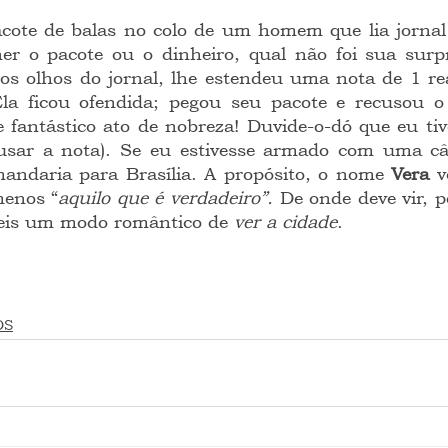
cote de balas no colo de um homem que lia jornal (
her o pacote ou o dinheiro, qual não foi sua surp
s olhos do jornal, lhe estendeu uma nota de 1 rea
Ela ficou ofendida; pegou seu pacote e recusou o 
 fantástico ato de nobreza! Duvide-o-dó que eu tiv
cusar a nota). Se eu estivesse armado com uma câm
mandaria para Brasília. A propósito, o nome 
Vera 
v
menos “
aquilo que é verdadeiro”.
 De onde deve vir, p
 eis um modo romântico de 
ver a cidade
.
OS