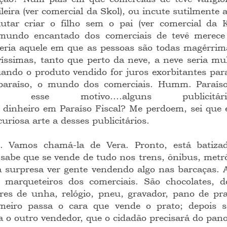
ira (ver comercial da Skol), ou incute sutilmente a 
lutar criar o filho sem o pai (ver comercial da K
o mundo encantado dos comerciais de tevê merec
eria aquele em que as pessoas são todas magérrimas
víssimas, tanto que perto da neve, a neve seria mul
ndo o produto vendido for juros exorbitantes para
araíso, o mundo dos comerciais. Humm. Paraíso..
por esse motivo....alguns publicitários....
 dinheiro em Paraíso Fiscal? Me perdoem, sei que e
uriosa arte a desses publicitários.
 Vamos chamá-la de Vera. Pronto, está batiza
 sabe que se vende de tudo nos trens, ônibus, metrô
surpresa ver gente vendendo algo nas barcaças. A c
 marqueteiros dos comerciais. São chocolates, doc
ores de unha, relógio, pneu, gravador, pano de pra
imeiro passa o cara que vende o prato; depois s
 o outro vendedor, que o cidadão precisará do pano