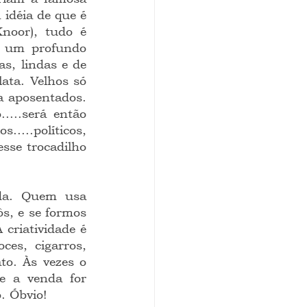
idéia de que é 
noor), tudo é 
e um profundo 
, lindas e de 
ata. Velhos só 
 aposentados. 
...será então 
.políticos, 
sse trocadilho 
da. Quem usa 
s, e se formos 
riatividade é 
es, cigarros, 
to. Às vezes o 
e a venda for 
. Óbvio!