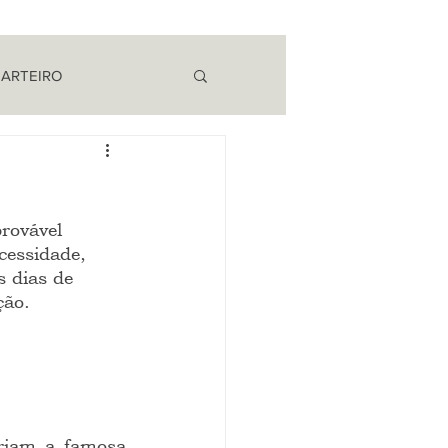
 ARTEIRO
EM CAMPO
rovável  
cessidade, 
s dias de 
ção.
riam a famosa 