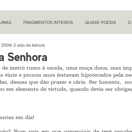
TUMAS
FRAGMENTOS INTEIROS
QUASE POESIA
O
e 2006
2 min de leitura
PROVOCAÇÕES NADA FILOSÓFICAS
PEÇAS
LETRA 
a Senhora
o de metrô rumo à escola, uma moça dona, mas imp
LÍTICA
ARTIGOS
O CRONISTA
s vinte e poucos anos (estavam hipotecados pela ne
as, dessas que dão prazer e cárie. Ser honesto,  no
ou em elemento de virtude, quando devia ser obriga
ontas em dia!
ção? Num país em que comerciais de tevê vanglo