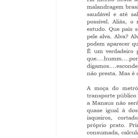
malandragem brasile
saudável e até sa
possível. Aliás, 
estudo. Que país s
pele alva. Alva? Al
podem aparecer qua
É um verdadeiro p
que....humm....
digamos....esconde
não presta. Mas é c
A moça do metrô.
transporte público
a Manaus não será 
quase igual à dos
isqueiros,  cortad
próprio prato. Pr
consumada, calcula