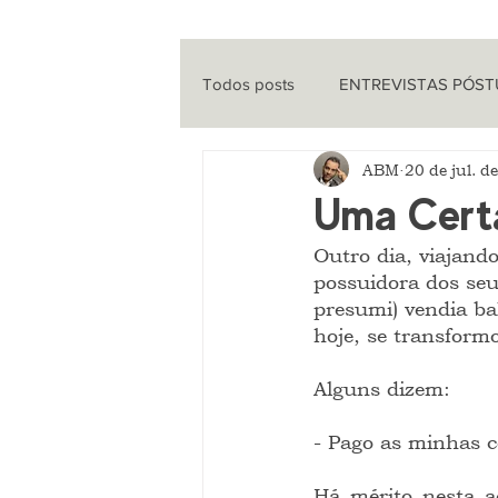
Todos posts
ENTREVISTAS PÓS
ABM
20 de jul. d
ENTREVISTAS
CINEMA
Uma Cert
Outro dia, viajand
QUE HISTÓRIA É ESSA?
PO
possuidora dos seu
presumi) vendia bal
hoje, se transform
Alguns dizem:
- Pago as minhas c
Há mérito nesta a