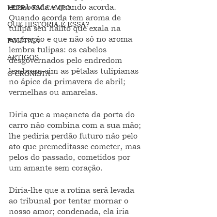
ensaboada e quando acorda. 
LETRA EM CAMPO
Quando acorda tem aroma de 
QUE HISTÓRIA É ESSA?
tulipa seu hálito que exala na 
expiração e que não só no aroma 
POLÍTICA
lembra tulipas: os cabelos 
ARTIGOS
desgovernados pelo endredom 
lembram sim as pétalas tulipianas 
O CRONISTA
no ápice da primavera de abril; 
vermelhas ou amarelas.
Diria que a maçaneta da porta do 
carro não combina com a sua mão; 
lhe pediria perdão futuro não pelo 
ato que premeditasse cometer, mas 
pelos do passado, cometidos por 
um amante sem coração.
Diria-lhe que a rotina será levada 
ao tribunal por tentar mornar o 
nosso amor; condenada, ela iria 