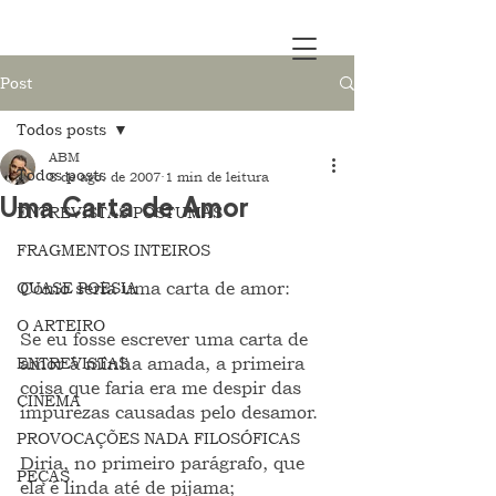
Post
Todos posts
ABM
Todos posts
8 de ago. de 2007
1 min de leitura
Uma Carta de Amor
ENTREVISTAS PÓSTUMAS
FRAGMENTOS INTEIROS
QUASE POESIA
Como seria uma carta de amor:
O ARTEIRO
Se eu fosse escrever uma carta de 
ENTREVISTAS
amor à minha amada, a primeira 
coisa que faria era me despir das 
CINEMA
impurezas causadas pelo desamor.
PROVOCAÇÕES NADA FILOSÓFICAS
Diria, no primeiro parágrafo, que 
PEÇAS
ela é linda até de pijama; 