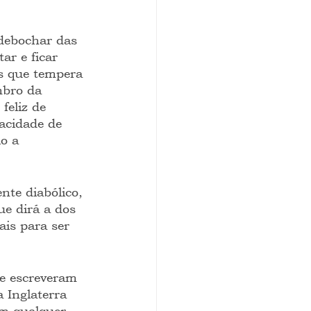
 debochar das 
ar e ficar 
s que tempera 
mbro da 
feliz de 
pacidade de 
o a 
te diabólico, 
ue dirá a dos 
ais para ser 
se escreveram 
a Inglaterra 
em qualquer 