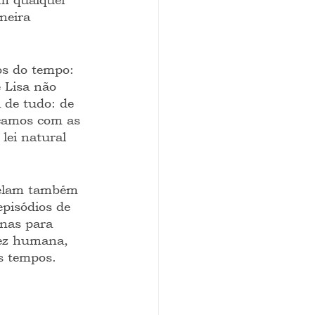
neira 
os do tempo: 
 Lisa não 
 de tudo: de 
sçamos com as 
lei natural 
velam também 
pisódios de 
nas para 
dez humana, 
s tempos.