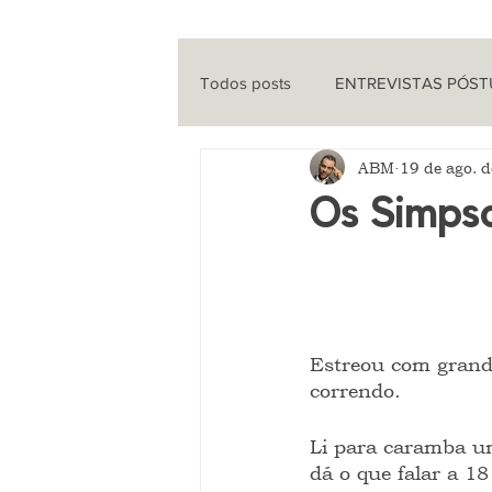
Todos posts
ENTREVISTAS PÓS
ABM
19 de ago. 
ENTREVISTAS
CINEMA
Os Simps
QUE HISTÓRIA É ESSA?
PO
Estreou com grande
correndo.
Li para caramba um
dá o que falar a 1