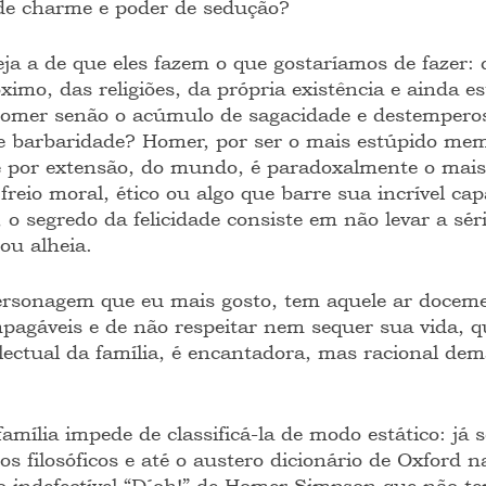
de charme e poder de sedução?
eja a de que eles fazem o que gostaríamos de fazer:
ximo, das religiões, da própria existência e ainda est
 Homer senão o acúmulo de sagacidade e destempero
de barbaridade? Homer, por ser o mais estúpido me
 e por extensão, do mundo, é paradoxalmente o mais 
freio moral, ético ou algo que barre sua incrível ca
 o segredo da felicidade consiste em não levar a séri
 ou alheia.
rsonagem que eu mais gosto, tem aquele ar docemen
mpagáveis e de não respeitar nem sequer sua vida, q
electual da família, é encantadora, mas racional dem
mília impede de classificá-la de modo estático: já 
dos filosóficos e até o austero dicionário de Oxford n
 o indefectível “D´oh!” de Homer Simpson que não t