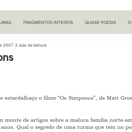
TUMAS
FRAGMENTOS INTEIROS
QUASE POESIA
O
de 2007
2 min de leitura
PROVOCAÇÕES NADA FILOSÓFICAS
PEÇAS
LETRA 
ons
LÍTICA
ARTIGOS
O CRONISTA
 estardalhaço o filme “Os Simpsons”, de Matt Groen
 monte de artigos sobre a maluca família norte-am
8 anos. Qual o segredo de uma turma que tem no po