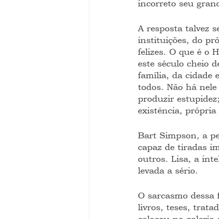
incorreto seu gran
A resposta talvez s
instituições, do pró
felizes. O que é o
este século cheio 
família, da cidade
todos. Não há nele 
produzir estupidez;
existência, própria
Bart Simpson, a pe
capaz de tiradas i
outros. Lisa, a int
levada a sério.
O sarcasmo dessa fa
livros, teses, trata
colocou na galeria