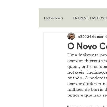
Todos posts
ENTREVISTAS PÓS
ABM
24 de mar. 
ENTREVISTAS
CINEMA
O Novo Co
Uma insistente pr
QUE HISTÓRIA É ESSA?
PO
acordar diferente 
quem, entre os dois
notáveis  inclina
mundo. A poderosa
acordará diferente
milhões de barris 
temor é que não se