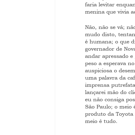
faria levitar enqua
menina que vivia a
Não, não se vá; nã
mudo disto, tentan
é humana; o que di
governador de Nova
andar apressado e 
peso a esperava no
auspiciosa o desemb
uma palavra da ca
imprensa putrefata 
lançarei mão do cli
eu não consiga pos
São Paulo; o meio 
produto da Toyota m
meio é tudo.