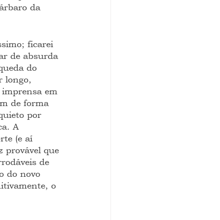
bárbaro da 
imo; ficarei 
ar de absurda 
 queda do 
 longo, 
A imprensa em 
am de forma 
quieto por 
a. A 
te (e aí 
z provável que 
rrodáveis de 
o do novo 
itivamente, o 