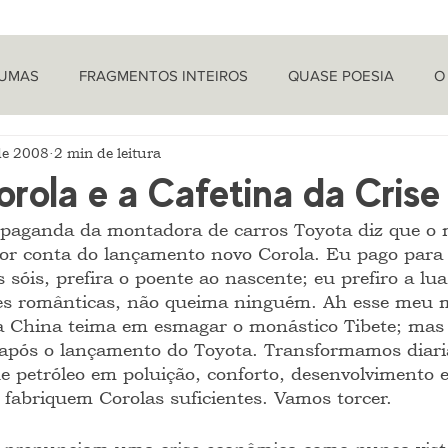
TUMAS
FRAGMENTOS INTEIROS
QUASE POESIA
O
de 2008
2 min de leitura
PROVOCAÇÕES NADA FILOSÓFICAS
PEÇAS
LETRA 
rola e a Cafetina da Crise
opaganda da montadora de carros Toyota diz que o 
LÍTICA
ARTIGOS
O CRONISTA
por conta do lançamento novo Corola. Eu pago para 
 sóis, prefira o poente ao nascente; eu prefiro a lu
ções românticas, não queima ninguém. Ah esse meu
 China teima em esmagar o monástico Tibete; mas
 após o lançamento do Toyota. Transformamos diar
de petróleo em poluição, conforto, desenvolvimento 
 fabriquem Corolas suficientes. Vamos torcer.