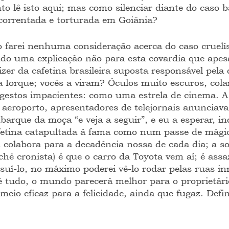
nto lê isto aqui; mas como silenciar diante do caso 
correntada e torturada em Goiânia?
o farei nenhuma consideração acerca do caso cruelíss
do uma explicação não para esta covardia que apes
zer da cafetina brasileira suposta responsável pela
 Iorque; vocês a viram? Óculos muito escuros, colar
gestos impacientes: como uma estrela de cinema. 
 aeroporto, apresentadores de telejornais anunciav
arque da moça “e veja a seguir”, e eu a esperar, in
fetina catapultada à fama como num passe de mágic
colabora para a decadência nossa de cada dia; a sor
chê cronista) é que o carro da Toyota vem aí; é assa
suí-lo, no máximo poderei vê-lo rodar pelas ruas in
é tudo, o mundo parecerá melhor para o proprietári
eio eficaz para a felicidade, ainda que fugaz. Defin