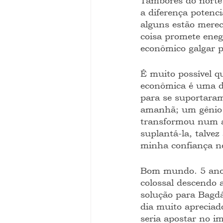
Tambores do norte
a diferença potenc
alguns estão merec
coisa promete eneg
econômico galgar p
É muito possível q
econômica é uma da
para se suportaram
amanhã; um gênio 
transformou num ar
suplantá-la, talve
minha confiança n
Bom mundo. 5 anos 
colossal descendo a
solução para Bagdá
dia muito apreciad
seria apostar no i