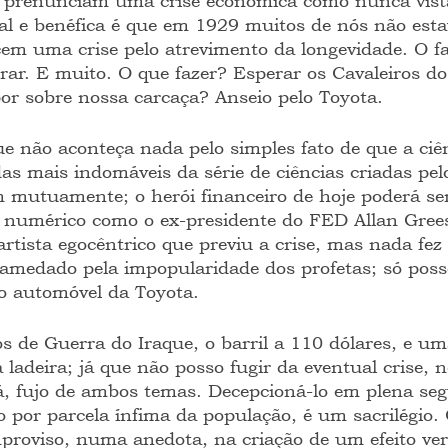
 prenunciam uma crise econômica como nunca vist
ial e benéfica é que em 1929 muitos de nós não esta
em uma crise pelo atrevimento da longevidade. O fa
rar. E muito. O que fazer? Esperar os Cavaleiros do
or sobre nossa carcaça? Anseio pelo Toyota.
ue não aconteça nada pelo simples fato de que a ciê
s mais indomáveis da série de ciências criadas pe
 mutuamente; o herói financeiro de hoje poderá ser 
numérico como o ex-presidente do FED Allan Gree
tista egocêntrico que previu a crise, mas nada fez
z amedado pela impopularidade dos profetas; só poss
o automóvel da Toyota. 
de Guerra do Iraque, o barril a 110 dólares, e uma
 ladeira; já que não posso fugir da eventual crise,
, fujo de ambos temas. Decepcioná-lo em plena seg
o por parcela ínfima da população, é um sacrilégio.
mproviso, numa anedota, na criação de um efeito ver