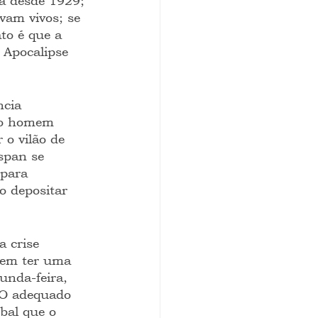
a desde 1929; 
vam vivos; se 
to é que a 
 Apocalipse 
ncia 
lo homem 
o vilão de 
span se 
 para 
o depositar 
 crise 
 nem ter uma 
unda-feira, 
 O adequado 
bal que o 