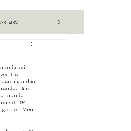
 ARTEIRO
EM CAMPO
mundo vai 
ver. Há 
a que além das 
 mundo. Bom 
 o mundo 
iamente 84 
e guerra. Meu 