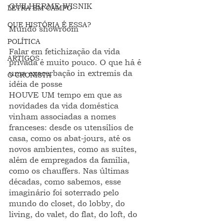
GUILHERME WISNIK
LETRA EM CAMPO
QUE HISTÓRIA É ESSA?
Mundo showroom
POLÍTICA
Falar em fetichização da vida 
ARTIGOS
privada é muito pouco. O que há é 
uma exacerbação in extremis da 
O CRONISTA
idéia de posse
HOUVE UM tempo em que as 
novidades da vida doméstica 
vinham associadas a nomes 
franceses: desde os utensílios de 
casa, como os abat-jours, até os 
novos ambientes, como as suítes, 
além de empregados da família, 
como os chauffers. Nas últimas 
décadas, como sabemos, esse 
imaginário foi soterrado pelo 
mundo do closet, do lobby, do 
living, do valet, do flat, do loft, do 