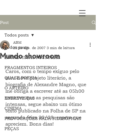
Post
Todos posts
ABM
Todos posts
23 de ago. de 2007
3 min de leitura
Mundo showroom
ENTREVISTAS PÓSTUMAS
FRAGMENTOS INTEIROS
Caros, com o tempo exíguo pelo 
QUASE POESIA
meu novo projeto literário, a 
biografia de Alexandre Magno, que 
O ARTEIRO
me obriga a escrever até as 05h00 
uma vez que as pesquisas são 
ENTREVISTAS
intensas, segue abaixo um ótimo 
CINEMA
texto publicado na Folha de SP na 
segunda-feira 20/08, espero que 
PROVOCAÇÕES NADA FILOSÓFICAS
apreciem. Bons dias!
PEÇAS