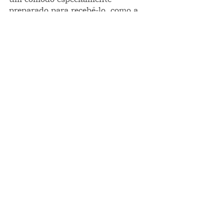
preparado para recebê-lo, como a 
um bebê que chega da maternidade.
 Escrito por Alex Menezes às 00h28
ponto de vista
opinião
FRAGMENTOS INTEIROS
Ver tudo
Posts recentes