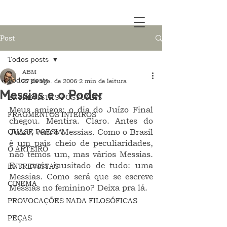
Post
Todos posts
ABM
Todos posts
27 de ago. de 2006
2 min de leitura
Messias e o Poder
ENTREVISTAS PÓSTUMAS
Meus amigos: o dia do Juízo Final 
FRAGMENTOS INTEIROS
chegou. Mentira. Claro. Antes do 
QUASE POESIA
Juízo, vem o Messias. Como o Brasil 
é um país cheio de peculiaridades, 
O ARTEIRO
não temos um, mas vários Messias. 
E o mais inusitado de tudo: uma 
ENTREVISTAS
Messias. Como será que se escreve 
CINEMA
Messias no feminino? Deixa pra lá.
PROVOCAÇÕES NADA FILOSÓFICAS
PEÇAS