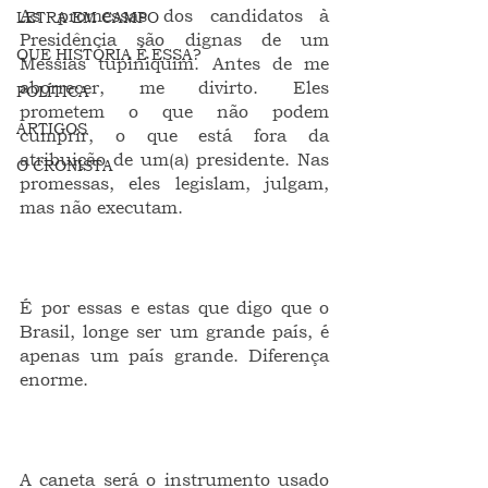
As promessas dos candidatos à 
LETRA EM CAMPO
Presidência são dignas de um 
QUE HISTÓRIA É ESSA?
Messias tupiniquim. Antes de me 
aborrecer, me divirto. Eles 
POLÍTICA
prometem o que não podem 
ARTIGOS
cumprir, o que está fora da 
atribuição de um(a) presidente. Nas 
O CRONISTA
promessas, eles legislam, julgam, 
mas não executam.
É por essas e estas que digo que o 
Brasil, longe ser um grande país, é 
apenas um país grande. Diferença 
enorme.
A caneta será o instrumento usado 