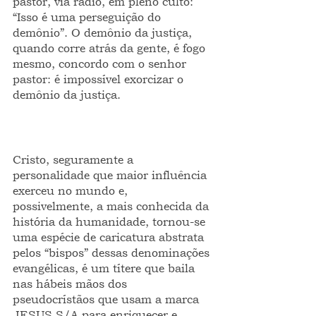
pastor, via rádio, em pleno culto: 
“Isso é uma perseguição do 
demônio”. O demônio da justiça, 
quando corre atrás da gente, é fogo 
mesmo, concordo com o senhor 
pastor: é impossível exorcizar o 
demônio da justiça.
Cristo, seguramente a 
personalidade que maior influência 
exerceu no mundo e, 
possivelmente, a mais conhecida da 
história da humanidade, tornou-se 
uma espécie de caricatura abstrata 
pelos “bispos” dessas denominações 
evangélicas, é um títere que baila 
nas hábeis mãos dos 
pseudocrístãos que usam a marca 
JESUS S/A para enriquecer e 