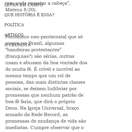
tem onde recostar a cabeça”, 
LETRA EM CAMPO
Mateus 8:20). 
QUE HISTÓRIA É ESSA?
POLÍTICA
ARTIGOS
Fenômeno neo-pentecostal que só 
ocorre no Brasil, algumas 
O CRONISTA
“bandeiras protestantes” 
(franquias?) são sérias, outras 
usam e abusam da boa vontade dos 
de muita fé. É crível e incrível ao 
mesmo tempo que um rol de 
pessoas, das mais distintas classes 
sociais, se deixem ludibriar por 
promessas que nenhum patrão de 
boa-fé faria, que dirá o próprio 
Deus. Na Igreja Universal, braço 
armado da Rede Record, as 
promessas de mudança de vida são 
imediatas. Cumpre observar que o 