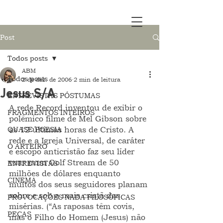
Post
Todos posts
ABM
Todos posts
2 de dez. de 2006
2 min de leitura
Jesus S/A
ENTREVISTAS PÓSTUMAS
A rede Record inventou de exibir o 
FRAGMENTOS INTEIROS
polêmico filme de Mel Gibson sobre 
QUASE POESIA
as 12 últimas horas de Cristo. A 
rede e a Igreja Universal, de caráter 
O ARTEIRO
e escopo anticristão faz seu líder 
voar num Golf Stream de 50 
ENTREVISTAS
milhões de dólares enquanto 
CINEMA
muitos dos seus seguidores planam 
sobre e sob a mais cristã das 
PROVOCAÇÕES NADA FILOSÓFICAS
misérias. (“As raposas têm covis, 
PEÇAS
mas o Filho do Homem (Jesus) não 