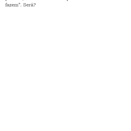
fazem”. Será?
ponto de vista
opinião
FRAGMENTOS INTEIROS
Ver tudo
Posts recentes