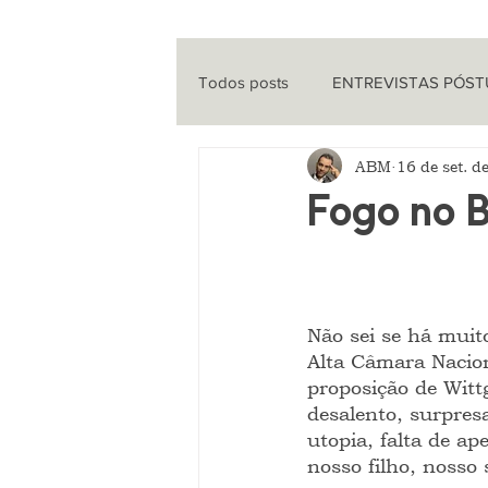
Todos posts
ENTREVISTAS PÓS
ABM
16 de set. d
ENTREVISTAS
CINEMA
Fogo no B
QUE HISTÓRIA É ESSA?
PO
Não sei se há muit
Alta Câmara Nacion
proposição de Wittg
desalento, surpresa
utopia, falta de ap
nosso filho, nosso 