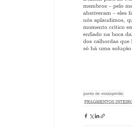
membros – pelo men
abstiveram – eles f
nós aplaudimos, q
momento crítico em
enfiado na boca da
dos calhordas que 
só há uma solução 
ponto de vista
opinião
FRAGMENTOS INTEIR