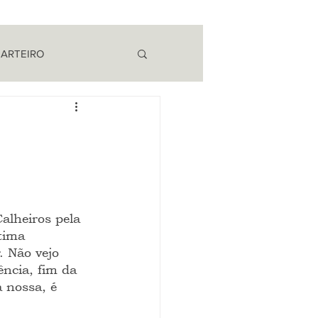
 ARTEIRO
EM CAMPO
alheiros pela 
tima 
. Não vejo 
ência, fim da 
 nossa, é 