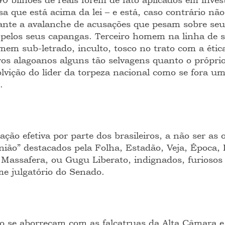
a que está acima da lei – e está, caso contrário não 
ante a avalanche de acusações que pesam sobre seu
 pelos seus capangas. Terceiro homem na linha de 
mem sub-letrado, inculto, tosco no trato com a étic
ros alagoanos alguns tão selvagens quanto o própri
ição do líder da torpeza nacional como se fora um
. 
ão efetiva por parte dos brasileiros, a não ser as 
ião” destacados pela Folha, Estadão, Veja, Época, I
i Massafera, ou Gugu Liberato, indignados, furiosos
me julgatório do Senado.
o se aborreçam com as falcatruas da Alta Câmara e