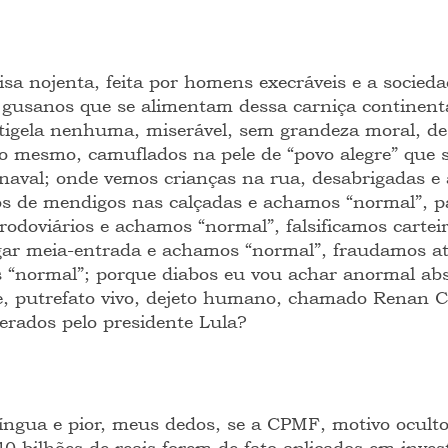
isa nojenta, feita por homens execráveis e a socieda
 gusanos que se alimentam dessa carniça continen
 tigela nenhuma, miserável, sem grandeza moral, de
so mesmo, camuflados na pele de “povo alegre” que 
arnaval; onde vemos crianças na rua, desabrigadas 
os de mendigos nas calçadas e achamos “normal”, 
rodoviários e achamos “normal”, falsificamos cartei
gar meia-entrada e achamos “normal”, fraudamos at
 “normal”; porque diabos eu vou achar anormal ab
e, putrefato vivo, dejeto humano, chamado Renan Ca
erados pelo presidente Lula?
ngua e pior, meus dedos, se a CPMF, motivo oculto
40 bilhões de reais forem de fato aplicados em inve