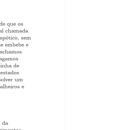
de que os 
tal chamada 
spótico, sem 
se embebe e 
e achamos 
pagamos 
rinha de 
estados 
solver um 
lheiros e 
 da 
stimentos 