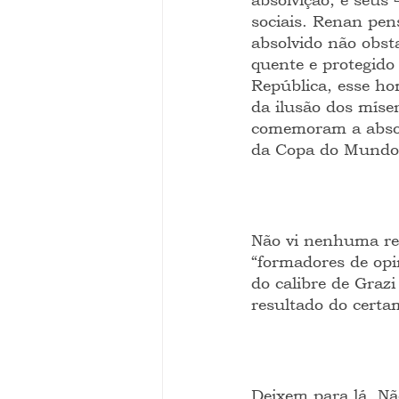
sociais. Renan pens
absolvido não obst
quente e protegido
República, esse ho
da ilusão dos míse
comemoram a absolv
da Copa do Mundo
Não vi nenhuma reaç
“formadores de opin
do calibre de Graz
resultado do certa
Deixem para lá. Nã