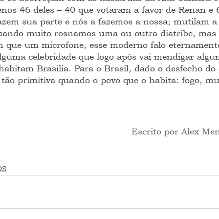
os 46 deles – 40 que votaram a favor de Renan e 6
azem sua parte e nós a fazemos a nossa; mutilam a le
uando muito rosnamos uma ou outra diatribe, mas 
 que um microfone, esse moderno falo eternamente 
lguma celebridade que logo após vai mendigar alg
habitam Brasília. Para o Brasil, dado o desfecho do
tão primitiva quando o povo que o habita: fogo, mui
 Escrito por Alex M
OS