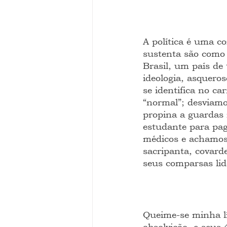
A política é uma co
sustenta são como
Brasil, um país de
ideologia, asquero
se identifica no c
“normal”; desviam
propina a guardas 
estudante para pa
médicos e achamos
sacripanta, covard
seus comparsas lid
Queime-se minha lí
absolvição, e seus 