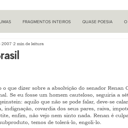
TUMAS
FRAGMENTOS INTEIROS
QUASE POESIA
O
e 2007
2 min de leitura
PROVOCAÇÕES NADA FILOSÓFICAS
PEÇAS
LETRA 
rasil
LÍTICA
ARTIGOS
O CRONISTA
o o que dizer sobre a absolvição do senador Renan C
al. Se eu fosse um homem cauteloso, seguiria a sé
einstein: aquilo que não se pode falar, deve-se calar
, indignação, covardia dos seus pares, raiva, impot
etite, enfim, não vejo nem sinto nada. Renan é culpa
subproduto, temos de tolerá-lo, engoli-lo.