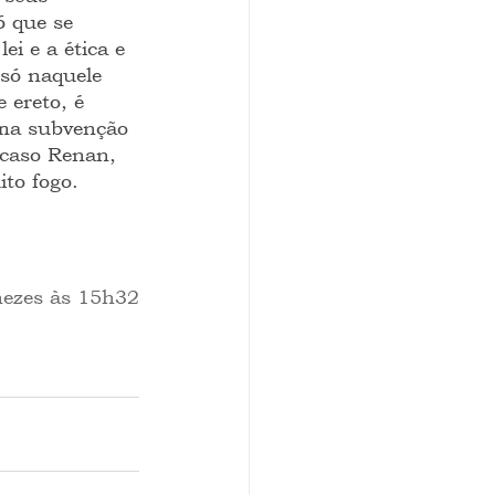
 que se 
i e a ética e 
só naquele 
ereto, é 
uma subvenção 
 caso Renan, 
to fogo.
enezes às 15h32