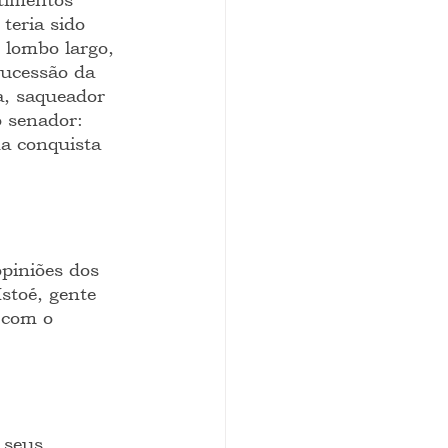
teria sido 
 lombo largo, 
sucessão da 
a, saqueador 
o senador: 
a conquista 
opiniões dos 
stoé, gente 
 com o 
 seus 