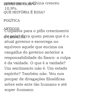
americanos. A China cresceu 
LETRA EM CAMPO
10,9%.
QUE HISTÓRIA É ESSA?
POLÍTICA
ARTIGOS
Culpados para o pífio crescimento 
do país? Erra quem pensa que é o 
O CRONISTA
atual governo e escorrega no 
equívoco aquele que encima na 
cangalha do governo anterior a 
responsabilidade do fiasco: a culpa 
é da vaidade. O que é a vaidade? 
Um sentimento não é. Um estado 
espírito? Também não. Vou nos 
poupar de divagações filosóficas 
sobre este ente tão humano e até 
super-humano.