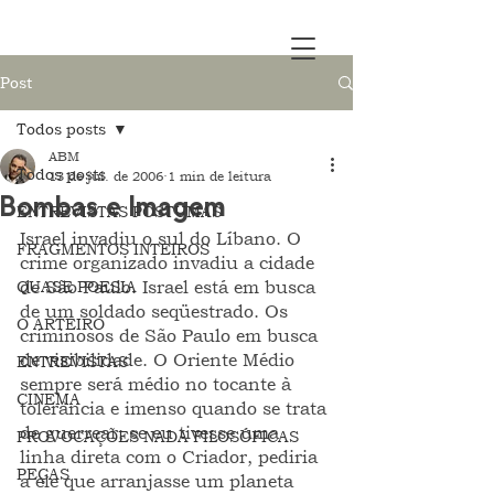
Post
Todos posts
ABM
Todos posts
13 de jul. de 2006
1 min de leitura
Bombas e Imagem
ENTREVISTAS PÓSTUMAS
Israel invadiu o sul do Líbano. O 
FRAGMENTOS INTEIROS
crime organizado invadiu a cidade 
QUASE POESIA
de São Paulo. Israel está em busca 
de um soldado seqüestrado. Os 
O ARTEIRO
criminosos de São Paulo em busca 
de visibilidade. O Oriente Médio 
ENTREVISTAS
sempre será médio no tocante à 
CINEMA
tolerância e imenso quando se trata 
de guerrear; se eu tivesse uma 
PROVOCAÇÕES NADA FILOSÓFICAS
linha direta com o Criador, pediria 
PEÇAS
a ele que arranjasse um planeta 