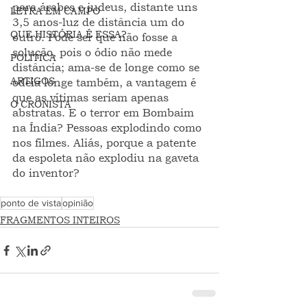
para árabes e judeus, distante uns 
LETRA EM CAMPO
3,5 anos-luz de distância um do 
QUE HISTÓRIA É ESSA?
outro. Pode ser que não fosse a 
solução, pois o ódio não mede 
POLÍTICA
distância; ama-se de longe como se 
ARTIGOS
odeia longe também, a vantagem é 
que as vítimas seriam apenas 
O CRONISTA
abstratas. E o terror em Bombaim 
na Índia? Pessoas explodindo como 
nos filmes. Aliás, porque a patente 
da espoleta não explodiu na gaveta 
do inventor?
ponto de vista
opinião
FRAGMENTOS INTEIROS