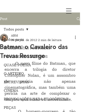
Post
Todos posts
ABM
Todos posts
30 de jul. de 2012
2 min de leitura
Batman: o Cavaleiro das
ENTREVISTAS PÓSTUMAS
Trevas Ressurge
FRAGMENTOS INTEIROS
	O novo filme do Batman, que 
QUASE POESIA
encerra a trilogia do diretor 
O ARTEIRO
Cristopher Nolan, é um assombro 
de perícia não apenas 
ENTREVISTAS
cinematográfica, mas também uma 
CINEMA
perícia na arte de complexar o 
PROVOCAÇÕES NADA FILOSÓFICAS
simples sem razão ou necessidade.
PEÇAS
	O homem-morcego é tão 