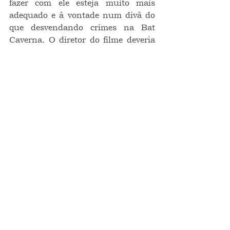
fazer com ele esteja muito mais 
adequado e à vontade num divã do 
que desvendando crimes na Bat 
Caverna. O diretor do filme deveria 
ser Freud. Pow! Pluft! Blow!
ponto de vista
crítica
crítica de cinema
cinema
CINEMA
Ver tudo
Posts recentes