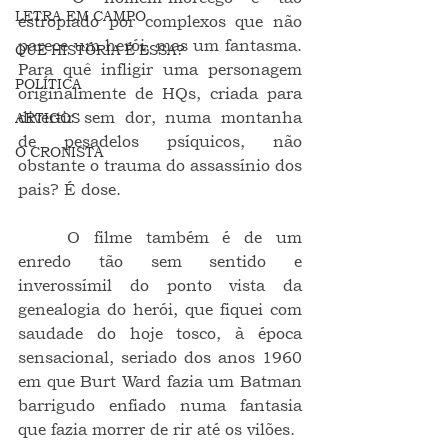
LETRA EM CAMPO
estropiado por complexos que não 
parece um herói, mas um fantasma. 
QUE HISTÓRIA É ESSA?
Para quê infligir uma personagem 
POLÍTICA
originalmente de HQs, criada para 
divertir sem dor, numa montanha 
ARTIGOS
de pesadelos psíquicos, não 
O CRONISTA
obstante o trauma do assassínio dos 
pais? É dose.
	O filme também é de um 
enredo tão sem sentido e 
inverossímil do ponto vista da 
genealogia do herói, que fiquei com 
saudade do hoje tosco, à época 
sensacional, seriado dos anos 1960 
em que Burt Ward fazia um Batman 
barrigudo enfiado numa fantasia 
que fazia morrer de rir até os vilões.