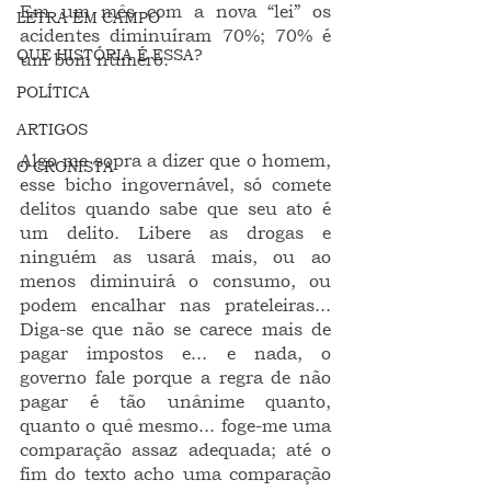
Em um mês com a nova “lei” os 
LETRA EM CAMPO
acidentes diminuíram 70%; 70% é 
QUE HISTÓRIA É ESSA?
um bom número.
POLÍTICA
ARTIGOS
Algo me sopra a dizer que o homem, 
O CRONISTA
esse bicho ingovernável, só comete 
delitos quando sabe que seu ato é 
um delito. Libere as drogas e 
ninguém as usará mais, ou ao 
menos diminuirá o consumo, ou 
podem encalhar nas prateleiras... 
Diga-se que não se carece mais de 
pagar impostos e... e nada, o 
governo fale porque a regra de não 
pagar é tão unânime quanto, 
quanto o quê mesmo... foge-me uma 
comparação assaz adequada; até o 
fim do texto acho uma comparação 