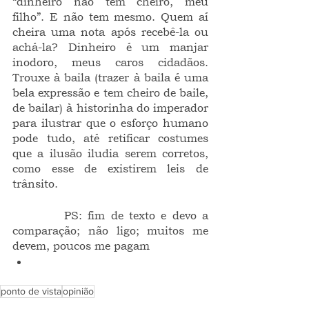
“dinheiro não tem cheiro, meu 
filho”. E não tem mesmo. Quem aí 
cheira uma nota após recebê-la ou 
achá-la? Dinheiro é um manjar 
inodoro, meus caros cidadãos. 
Trouxe à baila (trazer à baila é uma 
bela expressão e tem cheiro de baile, 
de bailar) à historinha do imperador 
para ilustrar que o esforço humano 
pode tudo, até retificar costumes 
que a ilusão iludia serem corretos, 
como esse de existirem leis de 
trânsito.  
         PS: fim de texto e devo a 
comparação; não ligo; muitos me 
devem, poucos me pagam
ponto de vista
opinião
FRAGMENTOS INTEIROS