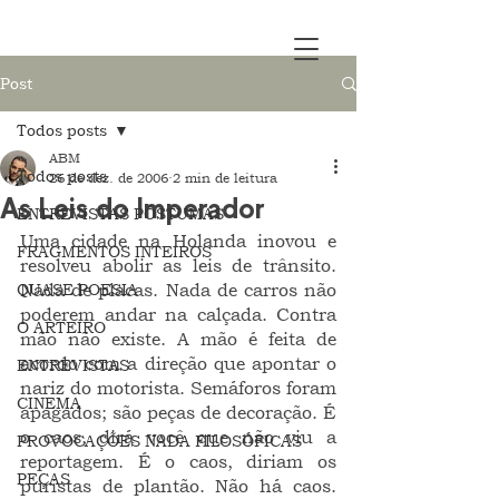
Post
Todos posts
ABM
Todos posts
26 de dez. de 2006
2 min de leitura
As Leis do Imperador
ENTREVISTAS PÓSTUMAS
Uma cidade na Holanda inovou e 
FRAGMENTOS INTEIROS
resolveu abolir as leis de trânsito. 
QUASE POESIA
Nada de placas. Nada de carros não 
poderem andar na calçada. Contra 
O ARTEIRO
mão não existe. A mão é feita de 
acordo com a direção que apontar o 
ENTREVISTAS
nariz do motorista. Semáforos foram 
CINEMA
apagados; são peças de decoração. É 
o caos, dirá você que não viu a 
PROVOCAÇÕES NADA FILOSÓFICAS
reportagem. É o caos, diriam os 
PEÇAS
puristas de plantão. Não há caos. 