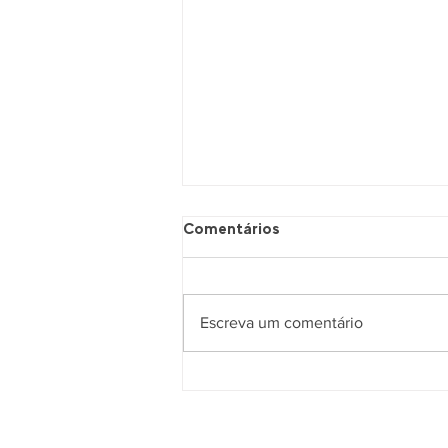
Comentários
Murilo Bartolomé
Escreva um comentário