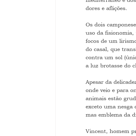
dores e aflições.
Os dois camponeses
uso da fisionomia,
focos de um lirism
do casal, que tran
contra um sol (únic
a luz brotasse do 
Apesar da delicade
onde veio e para o
animais estão grud
exceto uma nesga d
mas emblema da dis
Vincent, homem pro