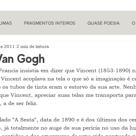
TUMAS
FRAGMENTOS INTEIROS
QUASE POESIA
O
de 2011
2 min de leitura
PROVOCAÇÕES NADA FILOSÓFICAS
PEÇAS
LETRA 
 Van Gogh
Francis insistia em dizer que Vincent (1853-1890) n
LÍTICA
ARTIGOS
O CRONISTA
 Vincent acoplava na tela o que só a imaginação é c
 e os tubos de tinta eram o estorvo da sua arte. Ne
que Vincent, apreciar suas telas me transporta p
 a de ser feliz.
lado “A Sesta“, data de 1890 e é dos últimos dos ce
, já totalmente no auge de sua perícia no uso da lu
 sentidos e das amarguras de uma vida pontuada po