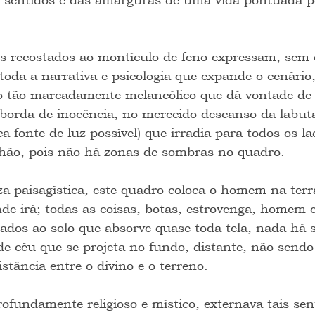
 recostados ao montículo de feno expressam, sem o
 toda a narrativa e psicologia que expande o cenári
o tão marcadamente melancólico que dá vontade de d
sborda de inocência, no merecido descanso da labut
a fonte de luz possível) que irradia para todos os l
chão, pois não há zonas de sombras no quadro.
za paisagística, este quadro coloca o homem na terra
nde irá; todas as coisas, botas, estrovenga, homem 
ados ao solo que absorve quase toda tela, nada há 
e céu que se projeta no fundo, distante, não send
tância entre o divino e o terreno.
fundamente religioso e místico, externava tais sen