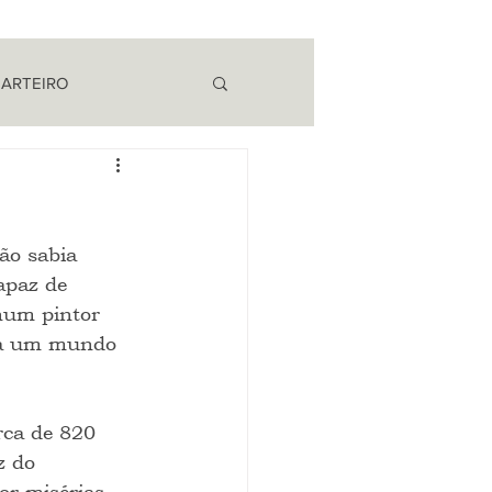
 ARTEIRO
EM CAMPO
ão sabia 
apaz de 
nhum pintor 
ara um mundo 
rca de 820 
z do 
r misérias, 