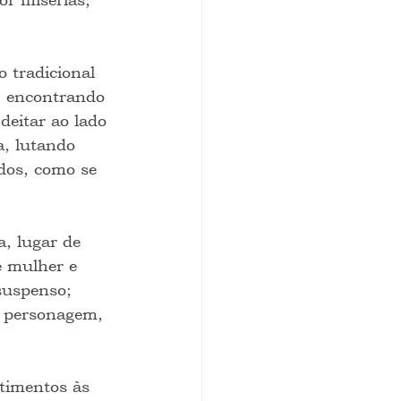
 tradicional 
o, encontrando 
eitar ao lado 
a, lutando 
ados, como se 
, lugar de 
e mulher e 
suspenso; 
o personagem, 
timentos às 