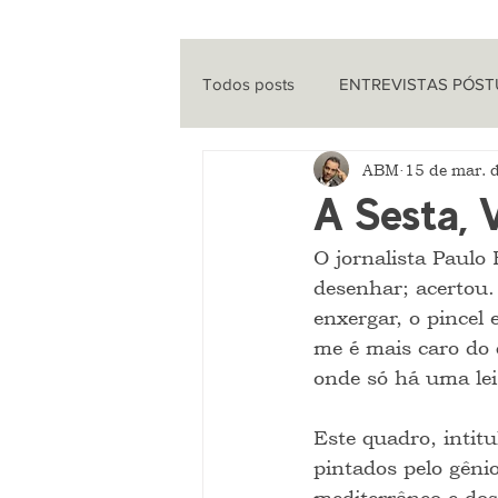
Todos posts
ENTREVISTAS PÓS
ABM
15 de mar. 
ENTREVISTAS
CINEMA
A Sesta,
O jornalista Paulo 
QUE HISTÓRIA É ESSA?
PO
desenhar; acertou.
enxergar, o pincel
me é mais caro do 
onde só há uma lei,
Este quadro, intitu
pintados pelo gênio
mediterrâneo e dos