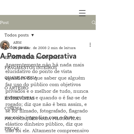
Post
Todos posts
ABM
Todos posts
20 de mar. de 2008
2 min de leitura
A Pomada Corporativa
ENTREVISTAS PÓSTUMAS
Aparentemente não há nada mais 
FRAGMENTOS INTEIROS
elucidativo do ponto de vista 
QUASE POESIA
egoístico do que saber que alguém 
faz uso do público com objetivos 
O ARTEIRO
privados e o melhor de tudo, nunca 
é descoberto e quando o é faz-se de 
ENTREVISTAS
rogado; diz que não é bem assim, e 
CINEMA
se for filmado, fotografado, flagrado 
no coito impudico com o farto e 
PROVOCAÇÕES NADA FILOSÓFICAS
elástico dinheiro público, diz que 
PEÇAS
não foi ele. Altamente compreensivo 