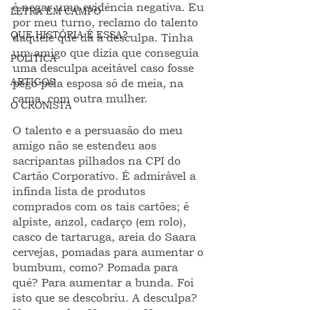
é negar uma evidência negativa. Eu 
LETRA EM CAMPO
por meu turno, reclamo do talento 
QUE HISTÓRIA É ESSA?
daquele que dá a desculpa. Tinha 
um amigo que dizia que conseguia 
POLÍTICA
uma desculpa aceitável caso fosse 
ARTIGOS
pego pela esposa só de meia, na 
cama, com outra mulher.
O CRONISTA
O talento e a persuasão do meu 
amigo não se estendeu aos 
sacripantas pilhados na CPI do 
Cartão Corporativo. É admirável a 
infinda lista de produtos 
comprados com os tais cartões; é 
alpiste, anzol, cadarço (em rolo), 
casco de tartaruga, areia do Saara 
cervejas, pomadas para aumentar o 
bumbum, como? Pomada para 
quê? Para aumentar a bunda. Foi 
isto que se descobriu. A desculpa? 