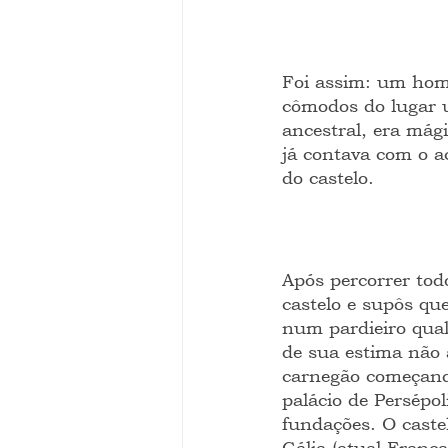
Foi assim: um hom
cômodos do lugar u
ancestral, era mági
já contava com o a
do castelo.
Após percorrer tod
castelo e supôs qu
num pardieiro qualq
de sua estima não 
carnegão começando
palácio de Persépol
fundações. O caste
Gália (atual Franç