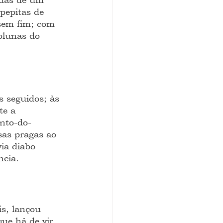
pepitas de 
 sem fim; com 
olunas do 
 seguidos; às 
te a 
nto-do-
sas pragas ao 
ia diabo 
ncia.
s, lançou 
ue há de vir 