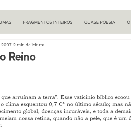
TUMAS
FRAGMENTOS INTEIROS
QUASE POESIA
O
e 2007
2 min de leitura
PROVOCAÇÕES NADA FILOSÓFICAS
PEÇAS
LETRA 
o Reino
LÍTICA
ARTIGOS
O CRONISTA
que arruínam a terra”. Esse vaticínio bíblico ecoou
o clima esquentou 0,7 Cº no último século; mas nã
cimento global, doenças incuráveis, e toda a demais
rmeiam nossa retina, quando não a pele, que é um 
. 