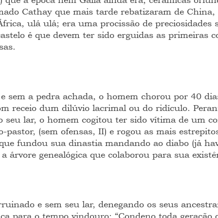
mado Cathay que mais tarde rebatizaram de China, 
África, ulá ulá; era uma procissão de preciosidades
castelo é que devem ter sido erguidas as primeiras c
sas.
 e sem a pedra achada, o homem chorou por 40 dias
com receio dum dilúvio lacrimal ou do ridículo. Peran
 seu lar, o homem cogitou ter sido vítima de um co
o-pastor, (sem ofensas, II) e rogou as mais estrepito
 que fundou sua dinastia mandando ao diabo (já hav
 a árvore genealógica que colaborou para sua existê
uinado e sem seu lar, denegando os seus ancestrai
fica para o tempo vindouro: “Condeno toda geração q