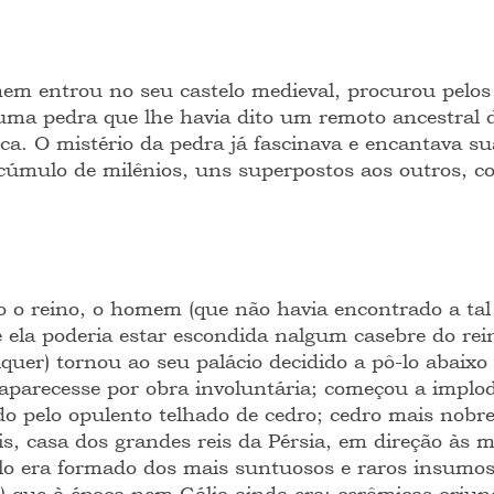
em entrou no seu castelo medieval, procurou pelos
ma pedra que lhe havia dito um remoto ancestral 
ca. O mistério da pedra já fascinava e encantava su
cúmulo de milênios, uns superpostos aos outros, co
o o reino, o homem (que não havia encontrado a tal
e ela poderia estar escondida nalgum casebre do rei
uer) tornou ao seu palácio decidido a pô-lo abaixo 
aparecesse por obra involuntária; começou a implod
 pelo opulento telhado de cedro; cedro mais nobre
is, casa dos grandes reis da Pérsia, em direção às 
lo era formado dos mais suntuosos e raros insumos;
a) que à época nem Gália ainda era; cerâmicas oriu