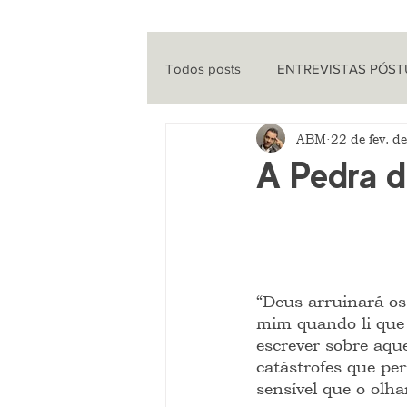
Todos posts
ENTREVISTAS PÓS
ABM
22 de fev. d
ENTREVISTAS
CINEMA
A Pedra d
QUE HISTÓRIA É ESSA?
PO
“Deus arruinará os 
mim quando li que 
escrever sobre aque
catástrofes que pe
sensível que o olhar