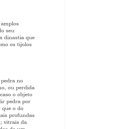
 amplos 
do seu 
a dinastia que 
mo os tijolos 
 pedra no 
no, ou perdida 
caso o objeto 
ir pedra por 
 que o do 
mais profundas 
 vitrais da 
ndas de um 