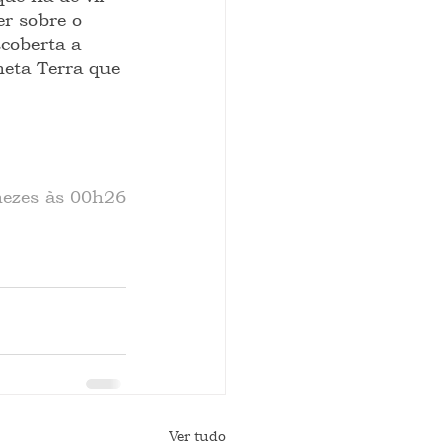
er sobre o 
coberta a 
neta Terra que 
enezes às 00h26
Ver tudo