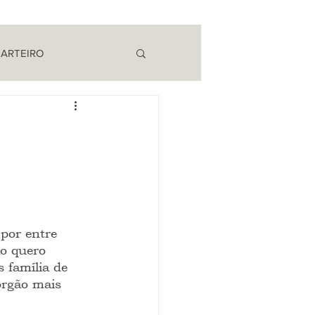
 ARTEIRO
EM CAMPO
 por entre 
o quero 
 família de 
órgão mais 