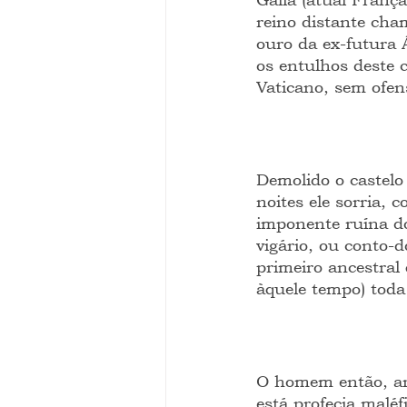
reino distante cha
ouro da ex-futura 
os entulhos deste 
Vaticano, sem ofen
Demolido o castelo
noites ele sorria, 
imponente ruína do
vigário, ou conto-d
primeiro ancestral
àquele tempo) toda
O homem então, arr
está profecia malé