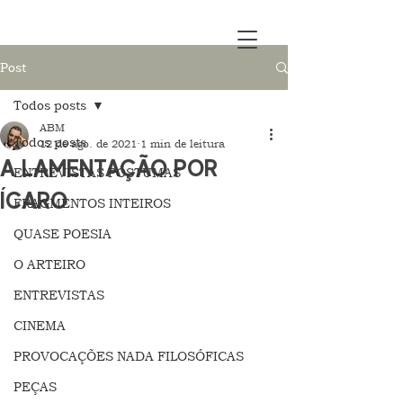
Post
Todos posts
ABM
Todos posts
12 de ago. de 2021
1 min de leitura
A LAMENTAÇÃO POR
ENTREVISTAS PÓSTUMAS
ÍCARO
FRAGMENTOS INTEIROS
QUASE POESIA
O ARTEIRO
ENTREVISTAS
CINEMA
PROVOCAÇÕES NADA FILOSÓFICAS
PEÇAS