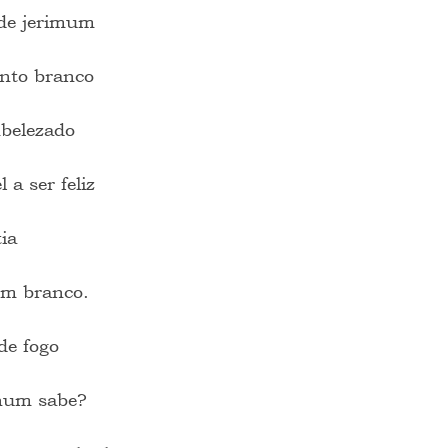
 de jerimum
anto branco
mbelezado
l a ser feliz
ia
 em branco.
de fogo
 num sabe?