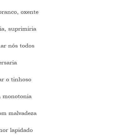
branco, oxente
a, suprimiria
har nós todos
rsaria
ar o tinhoso
a monotonia
com malvadeza
or lapidado