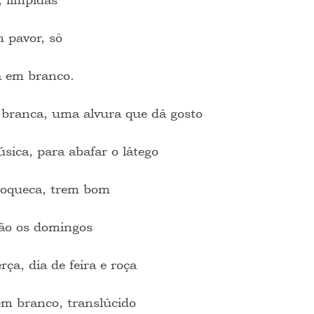
 pavor, sô
a em branco.
 branca, uma alvura que dá gosto
ica, para abafar o látego
moqueca, trem bom
ão os domingos
ça, dia de feira e roça
 branco, translúcido