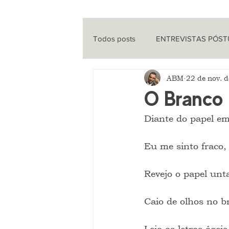
Todos posts
ENTREVISTAS PÓS
ABM
22 de nov. 
ENTREVISTAS
CINEMA
O Branco
Diante do papel e
QUE HISTÓRIA É ESSA?
PO
Eu me sinto fraco,
Revejo o papel unt
Caio de olhos no 
Leio as letras ágeis