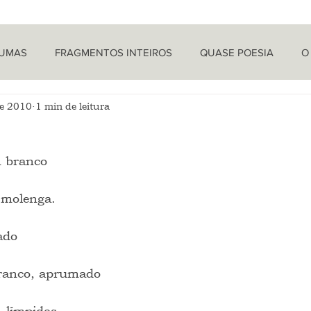
TUMAS
FRAGMENTOS INTEIROS
QUASE POESIA
O
de 2010
1 min de leitura
PROVOCAÇÕES NADA FILOSÓFICAS
PEÇAS
LETRA 
m branco
LÍTICA
ARTIGOS
O CRONISTA
 molenga.
ado
branco, aprumado
, límpidas