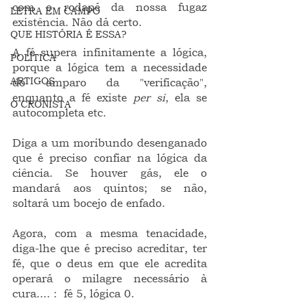
com o rodapé da nossa fugaz 
LETRA EM CAMPO
existência. Não dá certo.
QUE HISTÓRIA É ESSA?
A fé supera infinitamente a lógica, 
POLÍTICA
porque a lógica tem a necessidade 
ARTIGOS
do amparo da "verificação", 
enquanto a fé existe 
per si
, ela se 
O CRONISTA
autocompleta etc.
Diga a um moribundo desenganado 
que é preciso confiar na lógica da 
ciência. Se houver gás, ele o 
mandará aos quintos; se não, 
soltará um bocejo de enfado. 
Agora, com a mesma tenacidade, 
diga-lhe que é preciso acreditar, ter 
fé, que o deus em que ele acredita 
operará o milagre necessário à 
cura.... :  fé 5, lógica 0.