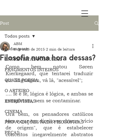
Post
Todos posts
ABM
Todos posts
6 de out. de 2015
2 min de leitura
Filosofia numa hora dessas?
ENTREVISTAS PÓSTUMAS
Como bem notou Søren 
FRAGMENTOS INTEIROS
Kierkegaard, que tentarei traduzir 
QUASE POESIA
em linguagem, vá lá, "acessível"; 
O ARTEIRO
.... fé é fé, lógica é lógica, e ambas se 
completam, sem se contaminar.
ENTREVISTAS
CINEMA
Ora bem, os pensadores católicos 
têm o que em direito se chama "vício 
PROVOCAÇÕES NADA FILOSÓFICAS
de origem", que é estabelecer 
PEÇAS
conceitos inegavelmente abstratos 