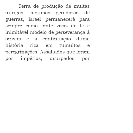
	Terra de produção de muitas 
intrigas, algumas geradoras de 
guerras, Israel permanecerá para 
sempre como fonte vivaz de fé e 
inimitável modelo de perseverança à 
origem e à continuação duma 
história rica em tumultos e 
peregrinações. Assaltados que foram 
por impérios, usurpados por 
vingadores vulgares e sem causa, a 
terra que deu vida a Cristo e demais 
mártires é uma espécie de berço sem 
grades, todavia gradeado pelas 
cadeias da intolerância árabe, que 
acaba por torná-lo também 
intolerante e necessariamente 
bélico.