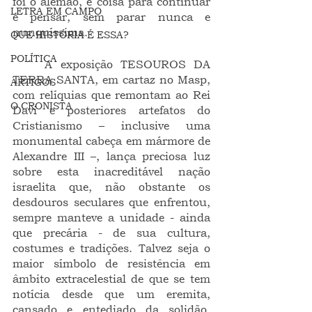
foi o alemão, é coisa para continuar 
LETRA EM CAMPO
e pensar, sem parar nunca e 
nunquíssima.
QUE HISTÓRIA É ESSA?
POLÍTICA
	A exposição TESOUROS DA 
TERRA SANTA, em cartaz no Masp, 
ARTIGOS
com relíquias que remontam ao Rei 
O CRONISTA
Davi e posteriores artefatos do 
Cristianismo – inclusive uma 
monumental cabeça em mármore de 
Alexandre III –, lança preciosa luz 
sobre esta inacreditável nação 
israelita que, não obstante os 
desdouros seculares que enfrentou, 
sempre manteve a unidade - ainda 
que precária - de sua cultura, 
costumes e tradições. Talvez seja o 
maior símbolo de resistência em 
âmbito extracelestial de que se tem 
notícia desde que um eremita, 
cansado e entediado da solidão, 