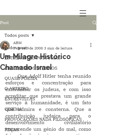
Post
Todos posts
ABM
Todos posts
7 de set. de 2008
3 min de leitura
Um Milagre Histórico
ENTREVISTAS PÓSTUMAS
Chamado Israel
FRAGMENTOS INTEIROS
	Que Adolf Hitler tenha reunido 
QUASE POESIA
esforços e concentração para 
O ARTEIRO
exterminar os judeus, e com isso 
acreditar que prestava um grande 
ENTREVISTAS
serviço à humanidade, é um fato 
CINEMA
que admira e consterna. Que a 
contribuição judaica para o 
PROVOCAÇÕES NADA FILOSÓFICAS
desenvolvimento civilizatório 
transcende um gênio do mal, como 
PEÇAS