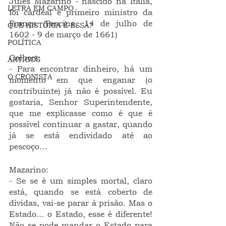
Jules Mazarino - nascido na Itália, 
LETRA EM CAMPO
foi cardeal e primeiro ministro da 
França (Pescina, 14 de julho de 
QUE HISTÓRIA É ESSA?
1602 - 9 de março de 1661)
POLÍTICA
Colbert:
ARTIGOS
- Para encontrar dinheiro, há um 
O CRONISTA
momento em que enganar (o 
contribuinte) já não é possível. Eu 
gostaria, Senhor Superintendente, 
que me explicasse como é que é 
possível continuar a gastar, quando 
já se está endividado até ao 
pescoço…
Mazarino:
- Se se é um simples mortal, claro 
está, quando se está coberto de 
dívidas, vai-se parar à prisão. Mas o 
Estado... o Estado, esse é diferente! 
Não se pode mandar o Estado para 