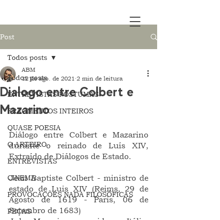
Post
Todos posts
ABM
Todos posts
12 de ago. de 2021
2 min de leitura
Dialogo entre Colbert e
ENTREVISTAS PÓSTUMAS
Mazarino
FRAGMENTOS INTEIROS
QUASE POESIA
Diálogo entre Colbert e Mazarino 
O ARTEIRO
durante o reinado de Luís XIV, 
Extraído de Diálogos de Estado.
ENTREVISTAS
CINEMA
Jean Baptiste Colbert - ministro de 
estado de Luis XIV (Reims, 29 de 
PROVOCAÇÕES NADA FILOSÓFICAS
Agosto de 1619 - Paris, 06 de 
Setembro de 1683)
PEÇAS