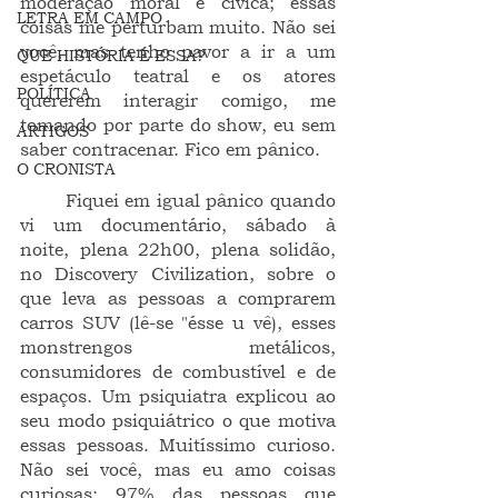
moderação moral e cívica; essas 
LETRA EM CAMPO
coisas me perturbam muito. Não sei 
você, mas tenho pavor a ir a um 
QUE HISTÓRIA É ESSA?
espetáculo teatral e os atores 
POLÍTICA
quererem interagir comigo, me 
tomando por parte do show, eu sem 
ARTIGOS
saber contracenar. Fico em pânico.
O CRONISTA
	Fiquei em igual pânico quando 
vi um documentário, sábado à 
noite, plena 22h00, plena solidão, 
no Discovery Civilization, sobre o 
que leva as pessoas a comprarem 
carros SUV (lê-se "ésse u vê), esses 
monstrengos metálicos, 
consumidores de combustível e de 
espaços. Um psiquiatra explicou ao 
seu modo psiquiátrico o que motiva 
essas pessoas. Muitíssimo curioso. 
Não sei você, mas eu amo coisas 
curiosas: 97% das pessoas que 