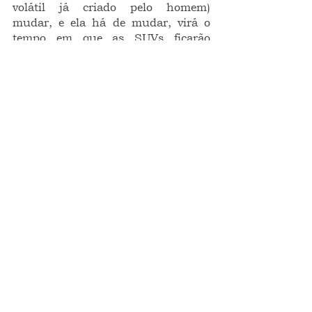
volátil já criado pelo homem) 
mudar, e ela há de mudar, virá o 
tempo em que as SUVs ficarão 
diminutas e, como as fichas de 
telefonar, obsoletas; chegará a era 
do triunfo dos tratores ou dos 
cavalos mecânicos, dos tanques com 
roda tipo esteira, submarinos 
termonucleares, caças 
ultrassônicos, sei lá, imagine um 
veículo extravagante qualquer e o 
coloque nas ruas, garanto que eles 
já andam nas cabeças e andam nas 
bocas; estão falando alto pelos 
botecos...
ponto de vista
opinião