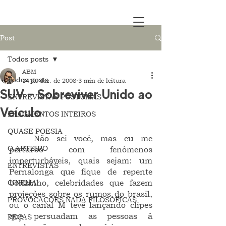
Post
Todos posts
ABM
Todos posts
14 de dez. de 2008
3 min de leitura
SUV – Sobreviver Unido ao
ENTREVISTAS PÓSTUMAS
Veículo
FRAGMENTOS INTEIROS
QUASE POESIA
	Não sei você, mas eu me 
O ARTEIRO
perturbo com fenômenos 
imperturbáveis, quais sejam: um 
ENTREVISTAS
Pernalonga que fique de repente 
CINEMA
bonzinho, celebridades que fazem 
projeções sobre os rumos do brasil, 
PROVOCAÇÕES NADA FILOSÓFICAS
ou o canal M tevê lançando clipes 
que persuadam as pessoas à 
PEÇAS