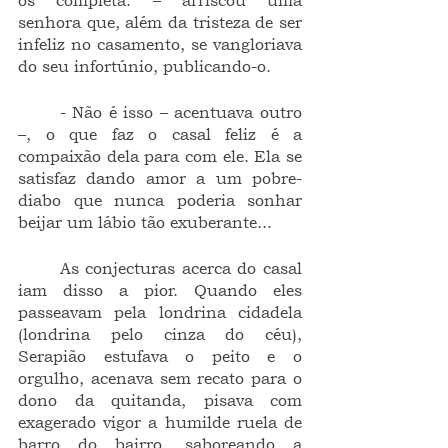
os completa. – arriscou uma 
senhora que, além da tristeza de ser 
infeliz no casamento, se vangloriava 
do seu infortúnio, publicando-o.
	- Não é isso – acentuava outro 
–, o que faz o casal feliz é a 
compaixão dela para com ele. Ela se 
satisfaz dando amor a um pobre-
diabo que nunca poderia sonhar 
beijar um lábio tão exuberante... 
	As conjecturas acerca do casal 
iam disso a pior. Quando eles 
passeavam pela londrina cidadela 
(londrina pelo cinza do céu), 
Serapião estufava o peito e o 
orgulho, acenava sem recato para o 
dono da quitanda, pisava com 
exagerado vigor a humilde ruela de 
barro do bairro, saboreando a 