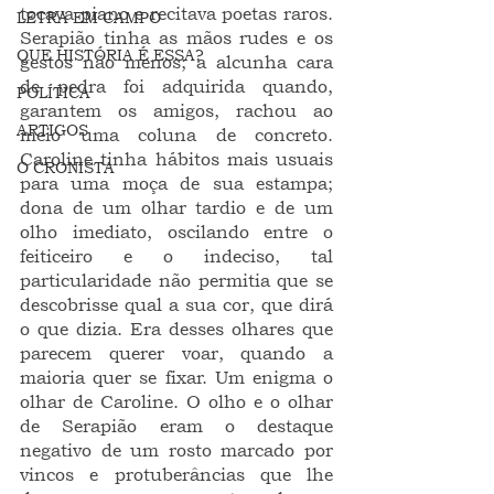
tocava piano e recitava poetas raros. 
LETRA EM CAMPO
Serapião tinha as mãos rudes e os 
QUE HISTÓRIA É ESSA?
gestos não menos; a alcunha cara 
de pedra foi adquirida quando, 
POLÍTICA
garantem os amigos, rachou ao 
ARTIGOS
meio uma coluna de concreto. 
Caroline tinha hábitos mais usuais 
O CRONISTA
para uma moça de sua estampa; 
dona de um olhar tardio e de um 
olho imediato, oscilando entre o 
feiticeiro e o indeciso, tal 
particularidade não permitia que se 
descobrisse qual a sua cor, que dirá 
o que dizia. Era desses olhares que 
parecem querer voar, quando a 
maioria quer se fixar. Um enigma o 
olhar de Caroline. O olho e o olhar 
de Serapião eram o destaque 
negativo de um rosto marcado por 
vincos e protuberâncias que lhe 