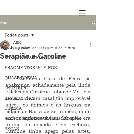
Post
Todos posts
ABM
Todos posts
23 de nov. de 2008
4 min de leitura
Serapião e Caroline
ENTREVISTAS PÓSTUMAS
FRAGMENTOS INTEIROS
QUASE POESIA
	Serapião Cara de Pedra se 
apaixonou achadamente pela linda 
O ARTEIRO
e delicada Caroline Lábio de Mel, e o 
ENTREVISTAS
sucesso de um casal tão improvável 
atiçou os ânimos e as línguas na 
CINEMA
cidade de Barra de Serinhaém, onde 
ambos amantes viviam. Serapião era 
PROVOCAÇÕES NADA FILOSÓFICAS
íntimo da enxada e da cachaça, 
PEÇAS
Caroline tinha apego pelas artes, 