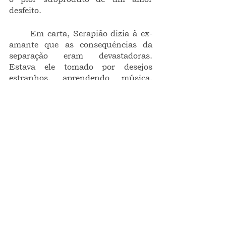
desfeito.
	Em carta, Serapião dizia à ex-
amante que as consequências da 
separação eram devastadoras. 
Estava ele tomado por desejos 
estranhos, aprendendo música, 
recitando poetas comuns, chegando 
até ao delírio de comprar livros. 
Caroline, exposta à mais cruel das 
realidades, sequer sabia de quem 
era o filho que transportava no 
ventre, sendo necessário, além de 
um exame de DNA, um exame de 
consciência. A crônica da cidade de 
Barra de Serinhaém relata que ela 
sofreu eclampsia no parto, e veio a 
óbito um dia depois; a Serapião 
coube vagar pelas cidades vizinhas, 
recitando os mais doces versos da 