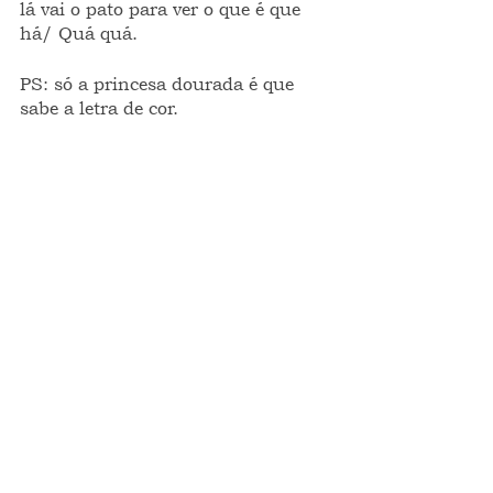
lá vai o pato para ver o que é que 
há/ Quá quá.
PS: só a princesa dourada é que 
sabe a letra de cor.
 Escrito por Alex Menezes às 17h36
ponto de vista
opinião
FRAGMENTOS INTEIROS
Ver tudo
Posts recentes