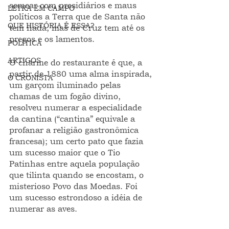
semear com presidiários e maus 
LETRA EM CAMPO
políticos a Terra que de Santa não 
QUE HISTÓRIA É ESSA?
tem nada, mas de Cruz tem até os 
pregos e os lamentos.
POLÍTICA
ARTIGOS
O charme do restaurante é que, a 
partir de 1880 uma alma inspirada, 
O CRONISTA
um garçom iluminado pelas 
chamas de um fogão divino, 
resolveu numerar a especialidade 
da cantina (“cantina” equivale a 
profanar a religião gastronômica 
francesa); um certo pato que fazia 
um sucesso maior que o Tio 
Patinhas entre aquela população 
que tilinta quando se encostam, o 
misterioso Povo das Moedas. Foi 
um sucesso estrondoso a idéia de 
numerar as aves.