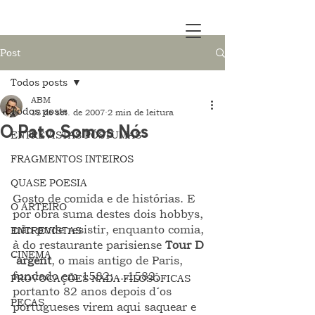
Post
Todos posts
ABM
Todos posts
18 de set. de 2007
2 min de leitura
O Pato Somos Nós
ENTREVISTAS PÓSTUMAS
FRAGMENTOS INTEIROS
QUASE POESIA
Gosto de comida e de histórias. E 
O ARTEIRO
por obra suma destes dois hobbys, 
não pude resistir, enquanto comia, 
ENTREVISTAS
à do restaurante parisiense 
Tour D
CINEMA
´argent
, o mais antigo de Paris, 
fundado em 1582; ...1582, 
PROVOCAÇÕES NADA FILOSÓFICAS
portanto 82 anos depois d´os 
PEÇAS
portugueses virem aqui saquear e 