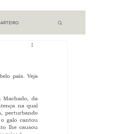
 ARTEIRO
EM CAMPO
tença na qual 
, perturbando 
o galo cantou 
to lhe causou 