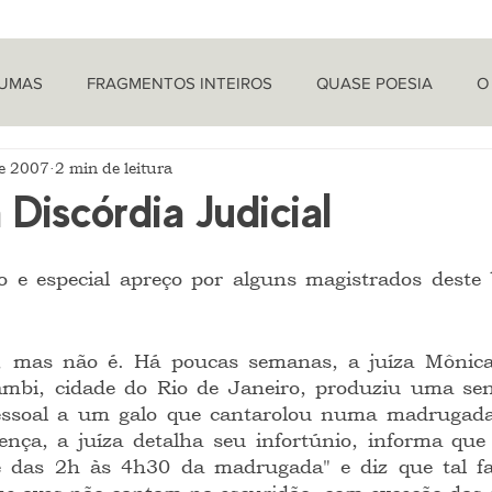
TUMAS
FRAGMENTOS INTEIROS
QUASE POESIA
O
de 2007
2 min de leitura
PROVOCAÇÕES NADA FILOSÓFICAS
PEÇAS
LETRA 
 Discórdia Judicial
LÍTICA
ARTIGOS
O CRONISTA
mbi, cidade do Rio de Janeiro, produziu uma sen
pessoal a um galo que cantarolou numa madrugada
nça, a juíza detalha seu infortúnio, informa que 
e das 2h às 4h30 da madrugada" e diz que tal fa