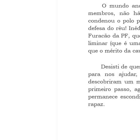
	O mundo anda em grau de estresse e isso tem afetado os tribunais e seus 
membros, não há 
condenou o polo pa
defesa do réu! In
Furacão da PF, que
liminar (que é um
que o mérito da ca
	Desisti de querer salvar o mundo. O jeito é chamar um Salvador interplanetário 
para nos ajudar,
descobriram um mi
primeiro passo, a
permanece escondi
rapaz. 