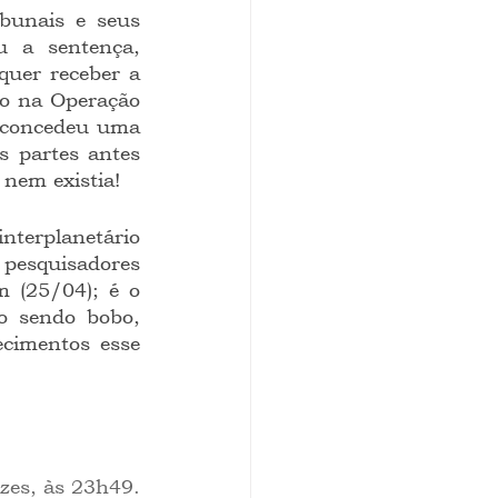
 a sentença, 
uer receber a 
o na Operação 
 concedeu uma 
 partes antes 
 nem existia!
esquisadores 
 (25/04); é o 
o sendo bobo, 
cimentos esse 
ezes, às 23h49.