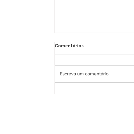
Comentários
Escreva um comentário
Nem Jair, Nem Lula