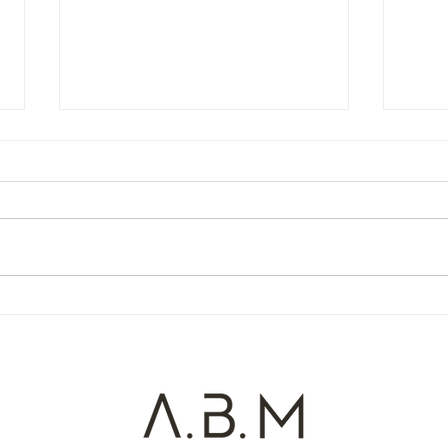
O Paradoxo dos Mortos
Um C
(Cor