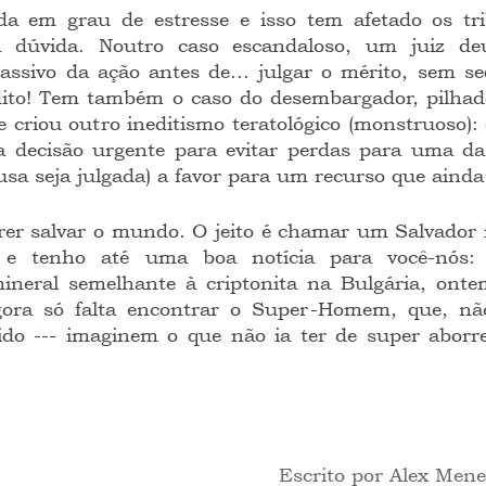
dúvida. Noutro caso escandaloso, um juiz deu
ssivo da ação antes de... julgar o mérito, sem seq
édito! Tem também o caso do desembargador, pilhad
 criou outro ineditismo teratológico (monstruoso):
a decisão urgente para evitar perdas para uma das
usa seja julgada) a favor para um recurso que ainda
 e tenho até uma boa notícia para você-nós: p
neral semelhante à criptonita na Bulgária, ontem
gora só falta encontrar o Super-Homem, que, nã
do --- imaginem o que não ia ter de super aborre
 Escrito por Alex Men