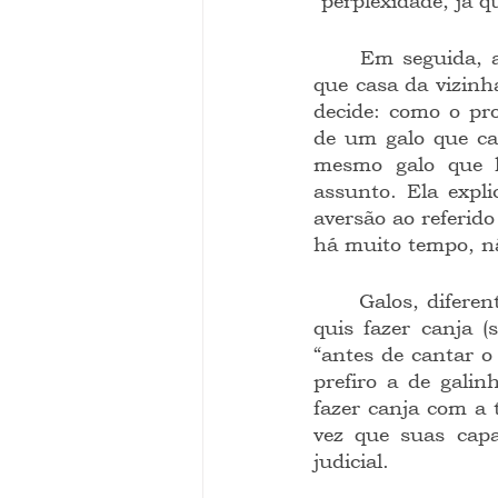
"perplexidade, já 
	Em seguida, ainda no corpo da sentença, a juíza diz que tentou descobrir em 
que casa da vizinha
decide: como o pro
de um galo que can
mesmo galo que lh
assunto. Ela expl
aversão ao referido
há muito tempo, nã
	Galos, diferentes de juízes, são assim mesmo, bichos insolentes. Pedro também 
quis fazer canja (
“antes de cantar o 
prefiro a de gali
fazer canja com a 
vez que suas capa
judicial.