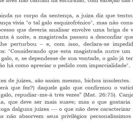
que aves não cantam na escuridão, com exceção das 
nça vivia "o tal galo esquizofrênico", mas não cons
cesso que deveria analisar envolve uma briga de vi
ta à noite, a magistrada passou a desconfiar que 
e perturbou – e, com isso, declara-se impedida
ica: "Considerando que esta magistrada nutre um 
 galo, e, se dependesse de sua vontade, o galo já teri
o há como apreciar o pedido com imparcialidade".
será que fez?) daquele galo que confirmou o vaticí
galo, repudiar-me-á três vezes” (Mat. 26:75). Canja
nha, que deve ser mais suave; mas o que gostaria
toga dalguns juízes --- o que não deve caracterizar
s não absorvem seus privilégios personalíssimos 