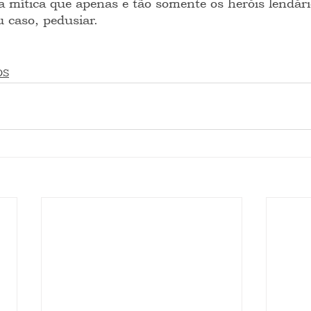
a mítica que apenas e tão somente os heróis lendár
 caso, pedusiar.
OS