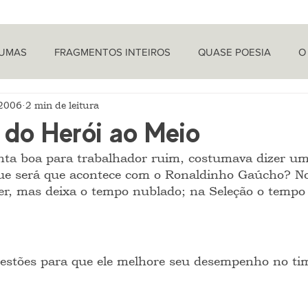
TUMAS
FRAGMENTOS INTEIROS
QUASE POESIA
O
 2006
2 min de leitura
PROVOCAÇÕES NADA FILOSÓFICAS
PEÇAS
LETRA 
do Herói ao Meio
nta boa para trabalhador ruim, costumava dizer u
LÍTICA
ARTIGOS
O CRONISTA
ue será que acontece com o Ronaldinho Gaúcho? No
ver, mas deixa o tempo nublado; na Seleção o tempo 
estões para que ele melhore seu desempenho no ti