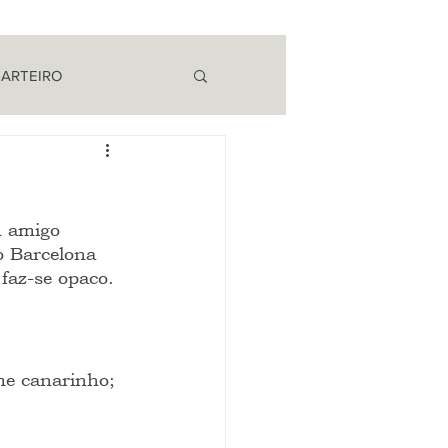
 ARTEIRO
EM CAMPO
m amigo 
 Barcelona 
faz-se opaco.
me canarinho; 