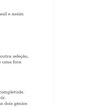
sil e assim 
outra seleção, 
é uma foca 
ncompletude. 
ói-
s dois gênios 