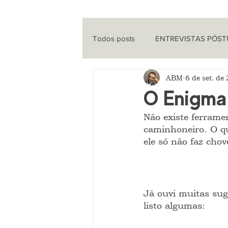
Todos posts
ENTREVISTAS PÓS
ABM
6 de set. de
ENTREVISTAS
CINEMA
O Enigma 
Não existe ferrame
QUE HISTÓRIA É ESSA?
PO
caminhoneiro. O q
ele só não faz cho
Já ouvi muitas sug
listo algumas: