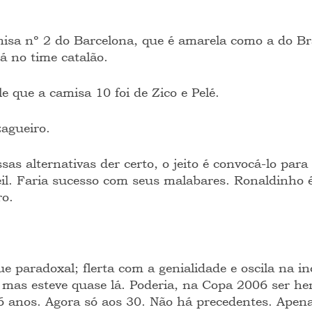
isa nº 2 do Barcelona, que é amarela como a do Bra
á no time catalão.
le que a camisa 10 foi de Zico e Pelé.
zagueiro.
s alternativas der certo, o jeito é convocá-lo para 
eil. Faria sucesso com seus malabares. Ronaldinho 
ro.
e paradoxal; flerta com a genialidade e oscila na i
 mas esteve quase lá. Poderia, na Copa 2006 ser her
6 anos. Agora só aos 30. Não há precedentes. Apena