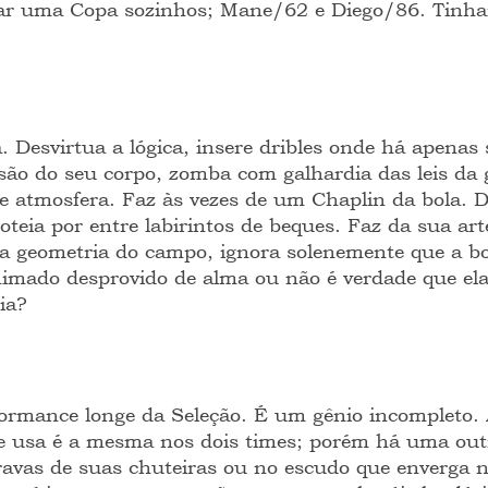
r uma Copa sozinhos; Mane/62 e Diego/86. Tinha
. Desvirtua a lógica, insere dribles onde há apenas 
nsão do seu corpo, zomba com galhardia das leis da 
 atmosfera. Faz às vezes de um Chaplin da bola. 
coteia por entre labirintos de beques. Faz da sua ar
 a geometria do campo, ignora solenemente que a b
nimado desprovido de alma ou não é verdade que ela
ia?
ormance longe da Seleção. É um gênio incompleto. 
e usa é a mesma nos dois times; porém há uma outr
ravas de suas chuteiras ou no escudo que enverga no