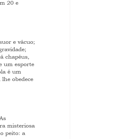
m 20 e 
suor e vácuo; 
gravidade; 
Dá chapéus, 
te um esporte 
ola é um 
 lhe obedece 
As 
a misteriosa 
 peito: a 