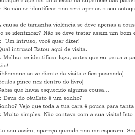
Sotaque é apenas uma lesão na superfície das pala
: Se não se identificar não será apenas o seu sotaqu
A causa de tamanha violência se deve apenas a cous
mo se identificar? Não se deve tratar assim um bom 
:  Um intruso, você quer dizer!
Qual intruso! Estou aqui de visita.
: Melhor se identificar logo, antes que eu perca a pa
são!
bibliômano se vê diante da visita e fica pasmado)
culos pince-nez dentro do livro)
Sabia que havia esquecido alguma cousa…
: Deus do céu!Isto é um sonho?
Sonho? Vejo que toda a tua cara é pouca para tanta
: Muito simples: Não contava com a sua visita! Isto 
Eu sou assim, apareço quando não me esperam. So