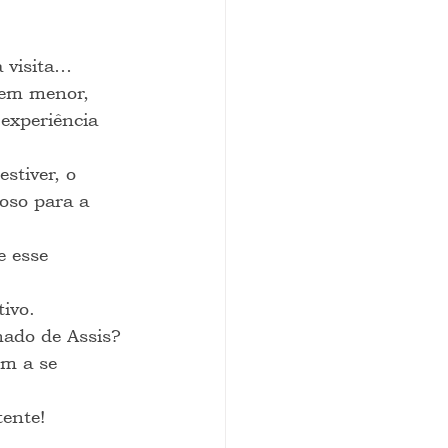
 visita…
bem menor, 
experiência 
stiver, o 
oso para a 
e esse 
ivo.
hado de Assis?
m a se 
tente!