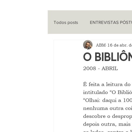
Todos posts
ENTREVISTAS PÓS
ABM
16 de abr. 
ENTREVISTAS
CINEMA
O BIBLI
2008 - ABRIL
QUE HISTÓRIA É ESSA?
PO
É feita a leitura 
intitulado “O Bibl
“Olhai: daqui a 10
nenhuma outra coisa
descobre o despropó
depois outra, mais 
os lados, contra a 