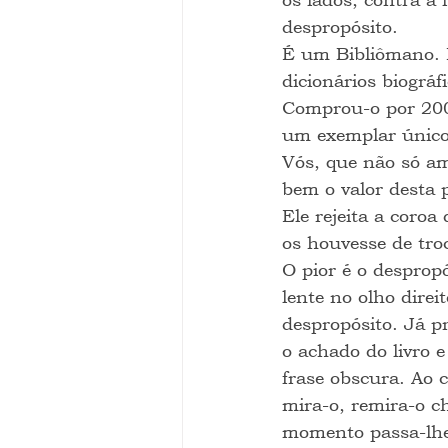
despropósito.
É um Bibliômano. 
dicionários biográf
Comprou-o por 200 
um exemplar únic
Vós, que não só am
bem o valor desta p
Ele rejeita a coroa
os houvesse de tro
O pior é o desprop
lente no olho direi
despropósito. Já p
o achado do livro 
frase obscura. Ao 
mira-o, remira-o c
momento passa-lhe