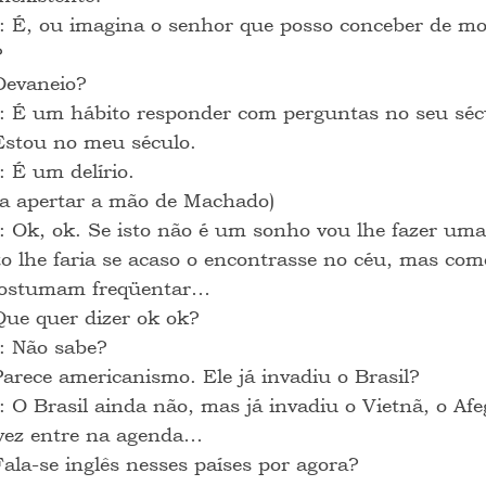
: É, ou imagina o senhor que posso conceber de mo
?
Devaneio?
: É um hábito responder com perguntas no seu séc
Estou no meu século.
: É um delírio.
ta apertar a mão de Machado)
: Ok, ok. Se isto não é um sonho vou lhe fazer um
to lhe faria se acaso o encontrasse no céu, mas com
costumam freqüentar…
Que quer dizer ok ok?
: Não sabe?
Parece americanismo. Ele já invadiu o Brasil?
: O Brasil ainda não, mas já invadiu o Vietnã, o Afe
alvez entre na agenda…
Fala-se inglês nesses países por agora?