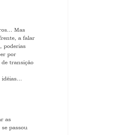
iros… Mas 
ente, a falar 
, poderias 
er por 
 de transição 
e idéias…
r as 
 se passou 