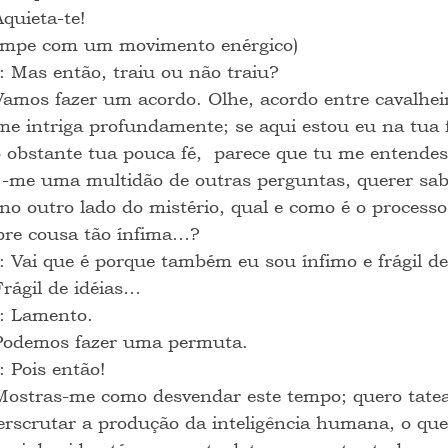
Aquieta-te!
ompe com um movimento enérgico)
: Mas então, traiu ou não traiu?
Vamos fazer um acordo. Olhe, acordo entre cavalhe
e intriga profundamente; se aqui estou eu na tua fr
o obstante tua pouca fé,  parece que tu me entendes
-me uma multidão de outras perguntas, querer sab
no outro lado do mistério, qual e como é o processo
bre cousa tão ínfima…?
: Vai que é porque também eu sou ínfimo e frágil d
Frágil de idéias…
: Lamento.
Podemos fazer uma permuta.
: Pois então!
Mostras-me como desvendar este tempo; quero tatea
erscrutar a produção da inteligência humana, o que