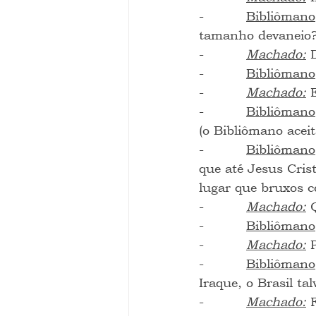
-          
Bibliômano
tamanho devaneio
-          
Machado:
 
-          
Bibliômano
-          
Machado:
 
-          
Bibliômano
(o Bibliômano acei
-          
Bibliômano
que até Jesus Cris
lugar que bruxos 
-          
Machado:
 
-          
Bibliômano
-          
Machado:
 
-          
Bibliômano
Iraque, o Brasil t
-          
Machado:
 