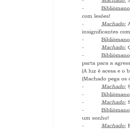
-          
Machado:
 
-          
Bibliômano
com lesões!
-          
Machado:
 
insignificantes co
-          
Bibliômano
-          
Machado:
 
-          
Bibliômano
parta para a agres
(A luz é acesa e o 
(Machado pega os ó
-          
Machado:
 
-          
Bibliômano
-          
Machado:
 
-          
Bibliômano
um sonho!
-          
Machado:
 