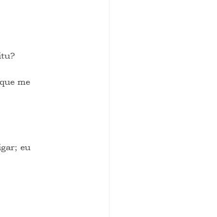
itu?
 que me 
igar; eu 