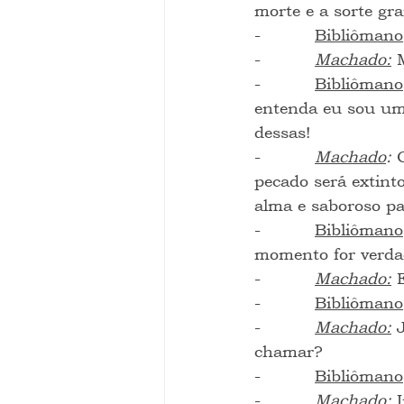
morte e a sorte gr
-          
Bibliômano
-          
Machado:
 
-          
Bibliômano
entenda eu sou um 
dessas!
-          
Machado
: 
pecado será extinto
alma e saboroso pa
-          
Bibliômano
momento for verda
-          
Machado:
 
-          
Bibliômano
-          
Machado:
 
chamar?
-          
Bibliômano
-          
Machado:
 