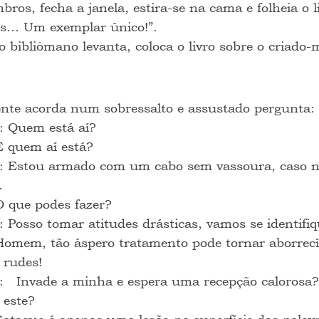
bros, fecha a janela, estira-se na cama e folheia o l
es… Um exemplar único!”.
 o bibliômano levanta, coloca o livro sobre o criado
nte acorda num sobressalto e assustado pergunta:
: Quem está aí?
E quem aí está?
: Estou armado com um cabo sem vassoura, caso n
…
O que podes fazer?
: Posso tomar atitudes drásticas, vamos se identifiq
Homem, tão áspero tratamento pode tornar aborrecí
 rudes!
:   Invade a minha e espera uma recepção caloros
 este?