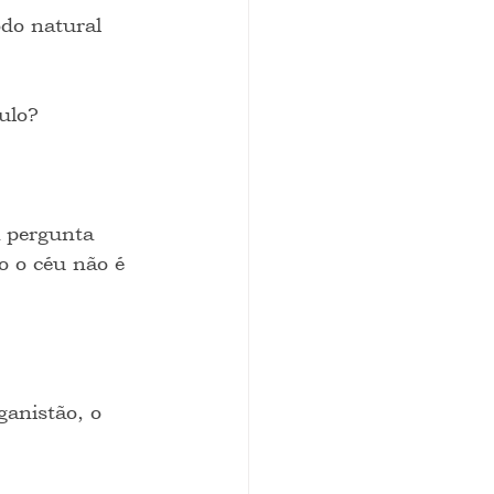
do natural 
ulo?
a pergunta 
o o céu não é 
ganistão, o 