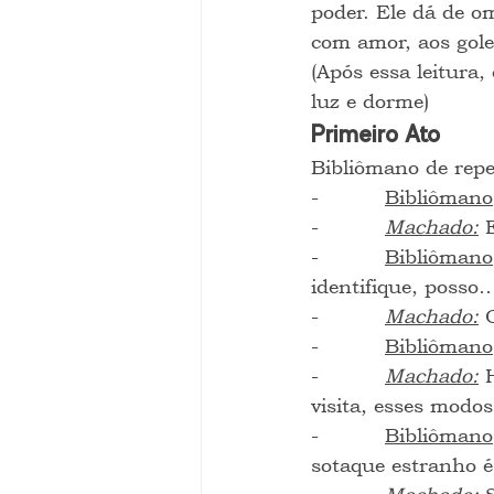
poder. Ele dá de om
com amor, aos gol
(Após essa leitura,
luz e dorme)
Primeiro Ato
Bibliômano de repe
-          
Bibliômano
-          
Machado:
 
-          
Bibliômano
identifique, posso
-          
Machado:
 
-          
Bibliômano
-          
Machado:
 
visita, esses modos
-          
Bibliômano
sotaque estranho é