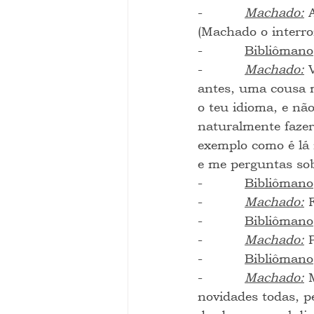
-          
Machado:
 
(Machado o interr
-          
Bibliômano
-          
Machado:
 
antes, uma cousa m
o teu idioma, e nã
naturalmente fazer
exemplo como é lá 
e me perguntas so
-          
Bibliômano
-          
Machado:
 
-          
Bibliômano
-          
Machado:
 
-          
Bibliômano
-          
Machado:
 
novidades todas, p