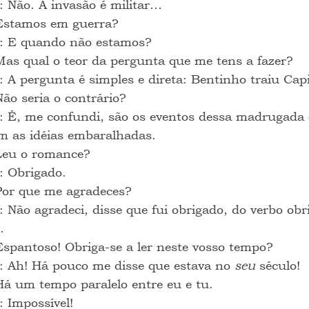
: Não. A invasão é militar…
Estamos em guerra?
: E quando não estamos?
Mas qual o teor da pergunta que me tens a fazer?
: A pergunta é simples e direta: Bentinho traiu Cap
Não seria o contrário?
: É, me confundi, são os eventos dessa madrugada
m as idéias embaralhadas.
Leu o romance?
: Obrigado.
Por que me agradeces?
: Não agradeci, disse que fui obrigado, do verbo obr
…
Espantoso! Obriga-se a ler neste vosso tempo?
: Ah! Há pouco me disse que estava no 
seu
 século!
Há um tempo paralelo entre eu e tu.
: Impossível!