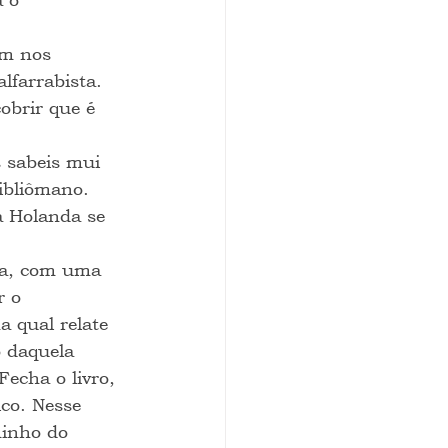
em nos 
lfarrabista. 
obrir que é 
s sabeis mui 
ibliômano. 
a Holanda se 
na, com uma 
r o 
 qual relate 
o daquela 
echa o livro, 
co. Nesse 
inho do 