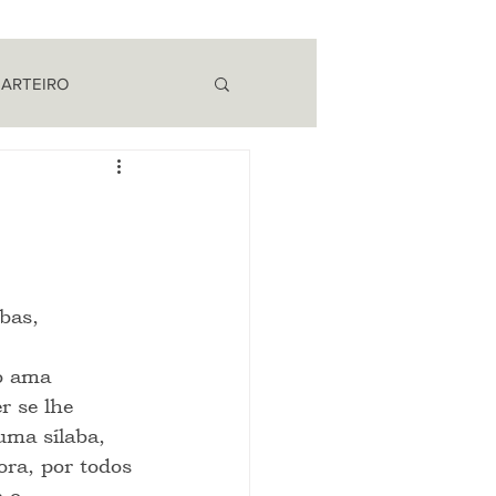
 ARTEIRO
EM CAMPO
bas, 
o ama 
r se lhe 
uma sílaba, 
ora, por todos 
 o 