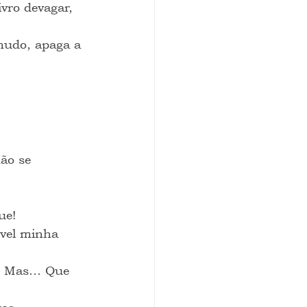
ivro devagar, 
-mudo, apaga a 
ão se 
ue!
vel minha 
a? Mas… Que 