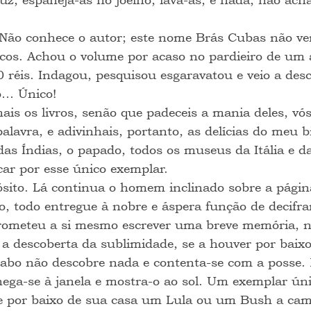
Não conhece o autor; este nome Brás Cubas não v
icos. Achou o volume por acaso no pardieiro de um a
réis. Indagou, pesquisou esgaravatou e veio a desc
o… Único!
ais os livros, senão que padeceis a mania deles, vó
alavra, e adivinhais, portanto, as delícias do meu b
 das Índias, o papado, todos os museus da Itália e d
car por esse único exemplar.
ósito. Lá continua o homem inclinado sobre a pági
to, todo entregue à nobre e áspera função de decifra
rometeu a si mesmo escrever uma breve memória, na
e a descoberta da sublimidade, se a houver por baix
cabo não descobre nada e contenta-se com a posse. F
hega-se à janela e mostra-o ao sol. Um exemplar úni
 por baixo de sua casa um Lula ou um Bush a cam