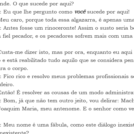
ande. O que sucede por aqui?
: Eu que lhe pergunto como 
você
 sucede por aqui!
Meu caro, porque toda essa algazarra, é apenas uma
: Antes fosse um rinoceronte! Assim o susto seria 
fiel pecador, e os pecadores sofrem mais com uma 
Custa-me dizer isto, mas por ora, enquanto eu aqui e
 e está reabilitado tudo aquilo que se considera pen
ra o corpo.
: Fico rico e resolvo meus problemas profissionais s
deiro.
Então! É resolver as cousas de um modo administrat
: Bom, já que não tem outro jeito, vou delirar: Mac
Joaquim Maria, meu antenome. E o senhor como ve
: Meu nome é uma fábula, como este diálogo inexis
Inexistente?