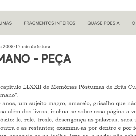
TUMAS
FRAGMENTOS INTEIROS
QUASE POESIA
O
de 2008
17 min de leitura
PROVOCAÇÕES NADA FILOSÓFICAS
PEÇAS
LETRA 
ÔMANO - PEÇA
LÍTICA
ARTIGOS
O CRONISTA
do capítulo LLXXII de Memórias Póstumas de Brás Cu
iômano”.
0 anos, um sujeito magro, amarelo, grisalho que nã
 além dos livros, inclina-se sobre essa página a ve
sito; lê, relê, treslê, desengonça as palavras, saca 
outra e as restantes; examina-as por dentro e por f
luz, espaneja-as no joelho, lava-as, e nada; não acha