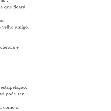
vras…
e que ficará 
as 
e velho amigo.
ciência e 
 estupefação.
só pode ser 
u como a 