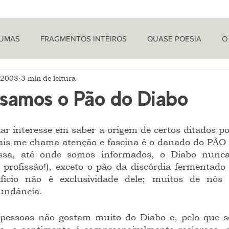
TUMAS
FRAGMENTOS INTEIROS
QUASE POESIA
O
e 2008
3 min de leitura
PROVOCAÇÕES NADA FILOSÓFICAS
PEÇAS
LETRA 
samos o Pão do Diabo
LÍTICA
ARTIGOS
O CRONISTA
mais me chama atenção e fascina é o danado do PÃ
a, até onde somos informados, o Diabo nunca 
profissão!), exceto o pão da discórdia fermentado
fício não é exclusividade dele; muitos de nós 
ndância.    