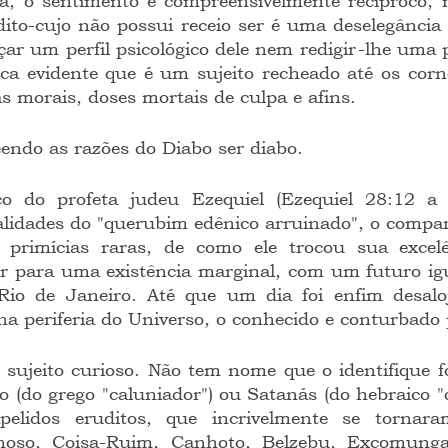
ia, o sentimento é compreensivelmente recíproco, 
 dito-cujo não possui receio ser é uma deselegânci
ar um perfil psicológico dele nem redigir-lhe uma p
ica evidente que é um sujeito recheado até os corno
as morais, doses mortais de culpa e afins.
endo as razões do Diabo ser diabo.
alidades do "querubim edênico arruinado", o compar
a primícias raras, de como ele trocou sua excelê
r para uma existência marginal, com um futuro igu
 Rio de Janeiro. Até que um dia foi enfim desalo
na periferia do Universo, o conhecido e conturbado 
 (do grego "caluniador") ou Satanás (do hebraico "o
pelidos eruditos, que incrivelmente se tornara
hoso, Coisa-Ruim, Canhoto, Belzebu, Excomungad