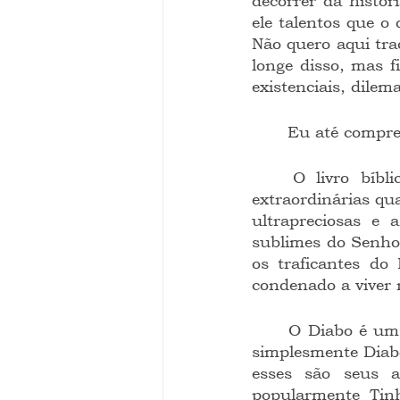
decorrer da histór
ele talentos que o
Não quero aqui traç
longe disso, mas f
existenciais, dilem
	Eu até compre
	O livro bíblico do profeta judeu Ezequiel (Ezequiel 28:12 a 19) exorta as 
extraordinárias qu
ultrapreciosas e 
sublimes do Senho
os traficantes do
condenado a viver 
	O Diabo é um sujeito curioso. Não tem nome que o identifique formalmente. É 
simplesmente Diabo
esses são seus a
popularmente Tin