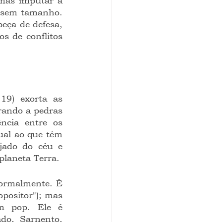
mas imputar a 
a sem tamanho. 
eça de defesa, 
s de conflitos 
ando a pedras 
ncia entre os 
al ao que têm 
jado do céu e 
planeta Terra.
positor"); mas 
m pop. Ele é 
o, Sarnento, 