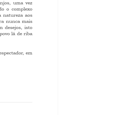
njos, uma vez 
do o complexo 
 natureza aos 
ara nunca mais 
desejos, isto 
vo lá de riba 