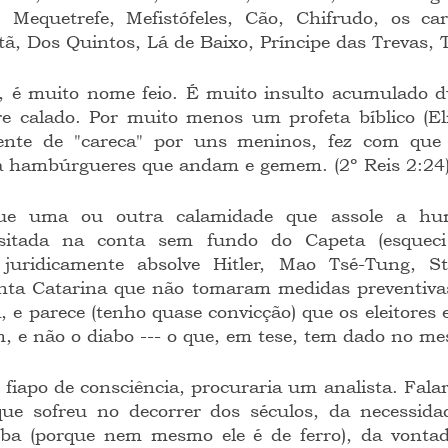
, Mequetrefe, Mefistófeles, Cão, Chifrudo, os car
ã, Dos Quintos, Lá de Baixo, Príncipe das Trevas,
re calado. Por muito menos um profeta bíblico (Eli
ente de "careca" por uns meninos, fez com que 
 hambúrgueres que andam e gemem. (2º Reis 2:24)
sitada na conta sem fundo do Capeta (esqueci o
 juridicamente absolve Hitler, Mao Tsé-Tung, St
nta Catarina que não tomaram medidas preventivas 
 e parece (tenho quase convicção) que os eleitores 
, e não o diabo --- o que, em tese, tem dado no m
ue sofreu no decorrer dos séculos, da necessidad
rba (porque nem mesmo ele é de ferro), da vontad