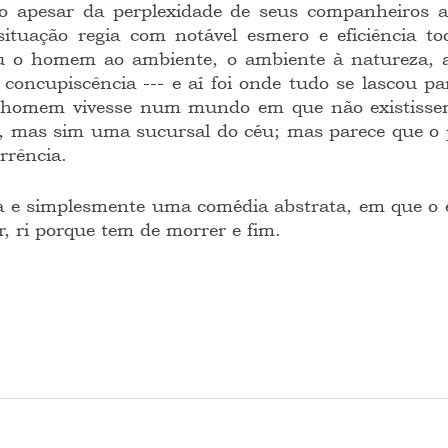
ão apesar da perplexidade de seus companheiros a
situação regia com notável esmero e eficiência to
u o homem ao ambiente, o ambiente à natureza, a
à concupiscência --- e aí foi onde tudo se lascou p
o homem vivesse num mundo em que não existissem 
 mas sim uma sucursal do céu; mas parece que o po
rrência.
r, ri porque tem de morrer e fim.