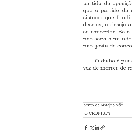
partido de oposiç
que o partido da 
sistema que fundi
desejos, o desejo 
se consertar. Se 
não seria o mundo,
não gosta de conco
	O diabo é pura e simplesmente uma comédia abstrata, em que o espectador, em 
vez de morrer de ri
ponto de vista
opinião
O CRONISTA