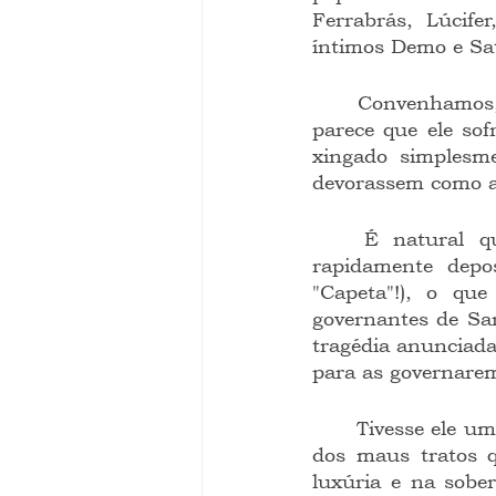
Ferrabrás, Lúcifer
íntimos Demo e Sat
	Convenhamos, é muito nome feio. É muito insulto acumulado durante eras. E 
parece que ele sof
xingado simplesm
devorassem como a
	É natural que uma ou outra calamidade que assole a humanidade seja 
rapidamente depo
"Capeta"!), o que
governantes de Sa
tragédia anunciada,
para as governarem
	Tivesse ele um fiapo de consciência, procuraria um analista. Falaria sem acanho 
dos maus tratos q
luxúria e na sobe