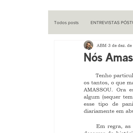
Todos posts
ENTREVISTAS PÓS
ABM
3 de dez. d
ENTREVISTAS
CINEMA
Nós Amas
QUE HISTÓRIA É ESSA?
PO
	Tenho particular interesse em saber a origem de certos ditados populares. Entre 
os tantos, o que 
AMASSOU. Ora ess
algum (sequer tem 
esse tipo de pani
diariamente em abu
	Em regra, as pessoas não gostam muito do Diabo e, pelo que se tem visto no 