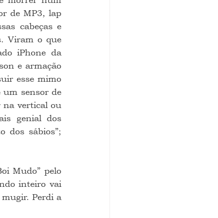
or de MP3, lap 
sas cabeças e 
. Viram o que 
ado iPhone da 
son e armação 
uir esse mimo 
é um sensor de 
na vertical ou 
is genial dos 
 dos sábios”; 
o inteiro vai 
mugir. Perdi a 