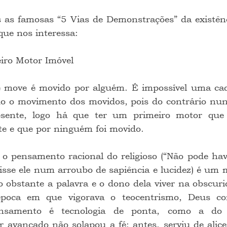
que nos interessa:
meiro Motor Imóvel
o o movimento dos movidos, pois do contrário nunc
sente, logo há que ter um primeiro motor que d
e e que por ninguém foi movido.    
 disse ele num arroubo de sapiência e lucidez) é um
obstante a palavra e o dono dela viver na obscurid
época em que vigorava o teocentrismo, Deus co
nsamento é tecnologia de ponta, como a do i
 avançado não solapou a fé; antes, serviu de alice