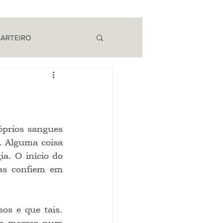
 ARTEIRO
EM CAMPO
. Alguma coisa 
a. O início do 
as confiem em 
 e morrer num 