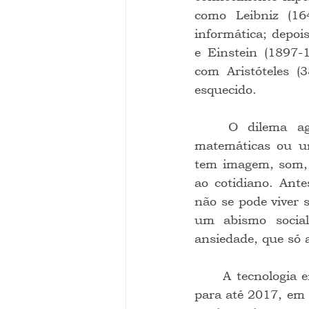
como Leibniz (16
informática; depo
e Einstein (1897-
com Aristóteles (
esquecido.
	O dilema agora é que a tecnologia não é abstrata, como as fórmulas 
matemáticas ou um
tem imagem, som, c
ao cotidiano. Ante
não se pode viver s
um abismo socia
ansiedade, que só 
	A tecnologia então ceifará a fé? A resposta é advinhatória: ceifará. As previsões 
para até 2017, em 