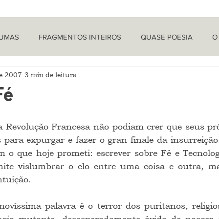
TUMAS
FRAGMENTOS INTEIROS
QUASE POESIA
O
de 2007
3 min de leitura
PROVOCAÇÕES NADA FILOSÓFICAS
PEÇAS
LETRA 
Fé
LÍTICA
ARTIGOS
O CRONISTA
para expurgar e fazer o gran finale da insurreição
m o que hoje prometi: escrever sobre Fé e Tecnologi
ite vislumbrar o elo entre uma coisa e outra, m
tuição.
ogia mutante, desesperadamente ávida de nascer