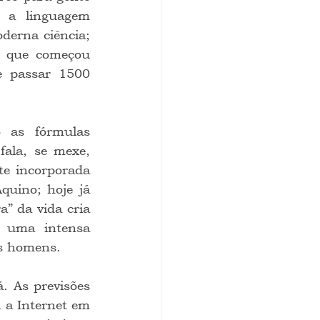
 a linguagem 
erna ciência; 
e que começou 
e passar 1500 
ala, se mexe, 
te incorporada 
uino; hoje já 
” da vida cria 
 uma intensa 
os homens.
 a Internet em 