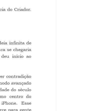
a se chegaria 
eu início ao 
 modo avançado 
ade do século 
mo centro do 
Phone. Esse 
rce para gente 