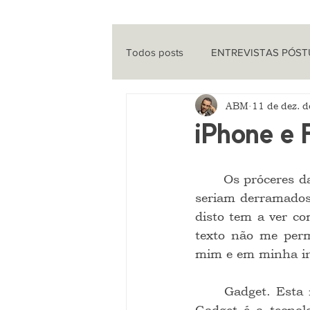
Todos posts
ENTREVISTAS PÓS
ABM
11 de dez. 
ENTREVISTAS
CINEMA
iPhone e 
QUE HISTÓRIA É ESSA?
PO
	Os próceres da Revolução Francesa não podiam crer que seus próprios sangues 
seriam derramados 
disto tem a ver co
texto não me perm
mim e em minha in
	Gadget. Esta novíssima palavra é o terror dos puritanos, religiosos e que tais. 
Gadget é a tecnol