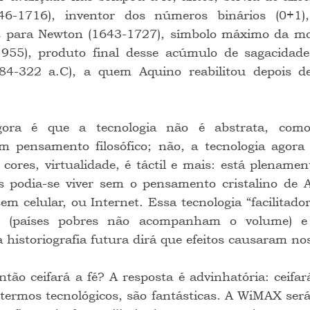
46-1716), inventor dos números binários (0+1),
is para Newton (1643-1727), símbolo máximo da mod
1955), produto final desse acúmulo de sagacidad
384-322 a.C), a quem Aquino reabilitou depois d
 pensamento filosófico; não, a tecnologia agora f
ores, virtualidade, é táctil e mais: está plenamen
s podia-se viver sem o pensamento cristalino de Aq
em celular, ou Internet. Essa tecnologia “facilitadora
l (países pobres não acompanham o volume) e
a historiografia futura dirá que efeitos causaram n
termos tecnológicos, são fantásticas. A WiMAX será