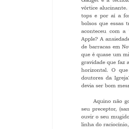
vórtice alucinante
tops e por aí a fo
bolsos que essas t
aconteceu com a “
Apple? A ansiedad
de barracas em Nov
que é quase um mil
gravidade que faz a
horizontal. O que
doutores da Igreja
devia ser bom mes
	Aquino não gostava muito de falar, e por isso foi apelidado de “Boi Mudo” pelo 
seu preceptor, (sa
ouvir o seu mugido
linha do raciocínio