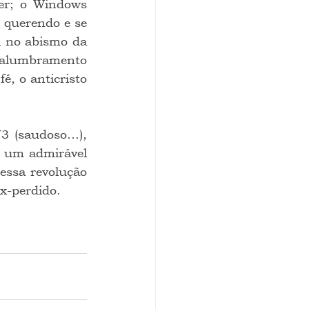
er; o Windows 
 querendo e se 
á no abismo da 
 alumbramento 
, o anticristo 
, um admirável 
essa revolução 
x-perdido.