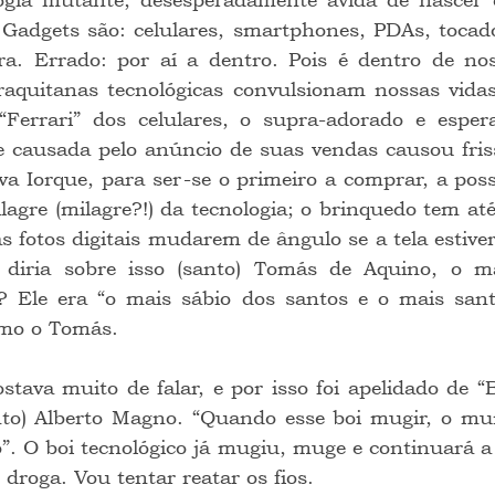
. Gadgets são: celulares, smartphones, PDAs, tocad
ra. Errado: por aí a dentro. Pois é dentro de nos
raquitanas tecnológicas convulsionam nossas vidas
Ferrari” dos celulares, o supra-adorado e esper
e causada pelo anúncio de suas vendas causou fris
a Iorque, para ser-se o primeiro a comprar, a poss
agre (milagre?!) da tecnologia; o brinquedo tem at
s fotos digitais mudarem de ângulo se a tela estiver 
 diria sobre isso (santo) Tomás de Aquino, o ma
? Ele era “o mais sábio dos santos e o mais santo
mo o Tomás.
nto) Alberto Magno. “Quando esse boi mugir, o mund
”. O boi tecnológico já mugiu, muge e continuará a 
, droga. Vou tentar reatar os fios.