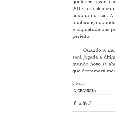
qualquer lugar, se
2017 terá elementos
adaptará a isso. A 
indiferença quand
e inquietude nas pe
perfeito.
	Quando a nanotecnologia descobrir a cura do câncer e do HTLV3 (saudoso…), 
será jogada a últim
mundo novo se abri
que derramará meno
crônica
O CRONISTA