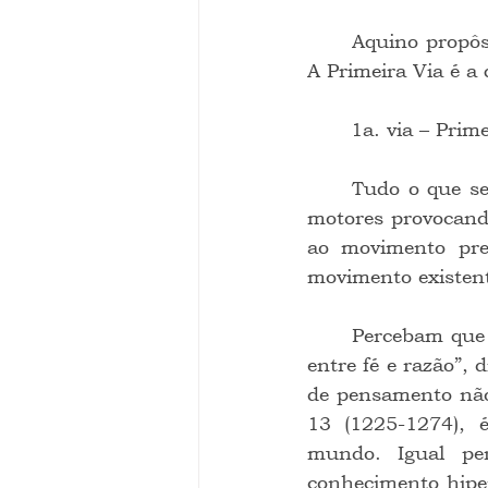
	Aquino propôs as famosas “5 Vias de Demonstrações” da existência do Criador. 
A Primeira Via é a 
	1a. via – Pri
	Tudo o que se move é movido por alguém. É impossível uma cadeia infinita de 
motores provocand
ao movimento pre
movimento existent
	Percebam que o pensamento racional do religioso (“Não pode haver contradição 
entre fé e razão”,
de pensamento não 
13 (1225-1274), 
mundo. Igual pe
conhecimento hiper