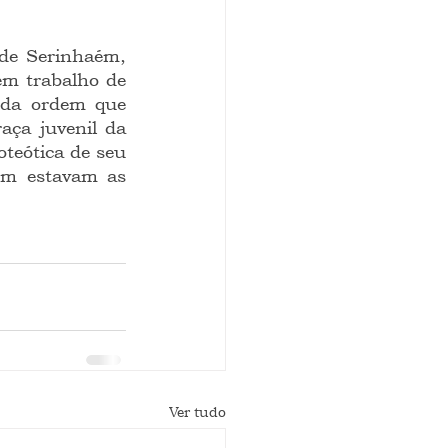
em trabalho de 
 da ordem que 
ça juvenil da 
teótica de seu 
ém estavam as 
Ver tudo