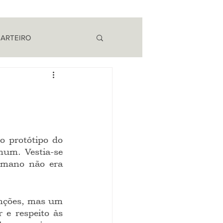
 ARTEIRO
EM CAMPO
um. Vestia-se 
umano não era 
 e respeito às 