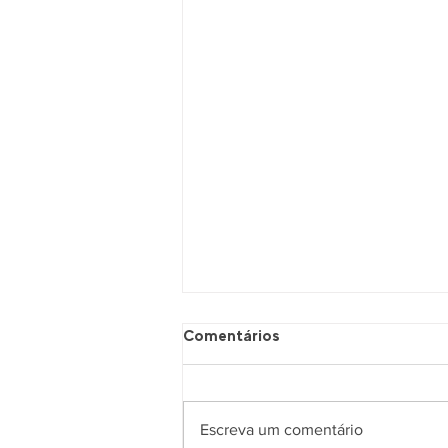
Comentários
Escreva um comentário
Nem Jair, Nem Lula