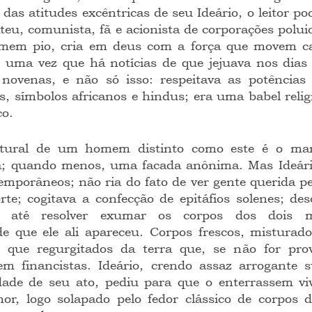
das atitudes excêntricas de seu Ideário, o leitor pod
ateu, comunista, fã e acionista de corporações poluid
mem pio, cria em deus com a força que movem ca
, uma vez que há notícias de que jejuava nos dias 
 novenas, e não só isso: respeitava as potências 
, símbolos africanos e hindus; era uma babel relig
o.
ia; quando menos, uma facada anônima. Mas Ideário
emporâneos; não ria do fato de ver gente querida pe
te; cogitava a confecção de epitáfios solenes; des
s, até resolver exumar os corpos dos dois mi
e que ele ali apareceu. Corpos frescos, misturados
que regurgitados da terra que, se não for prov
em financistas. Ideário, crendo assaz arrogante s
dade de seu ato, pediu para que o enterrassem viv
r, logo solapado pelo fedor clássico de corpos d