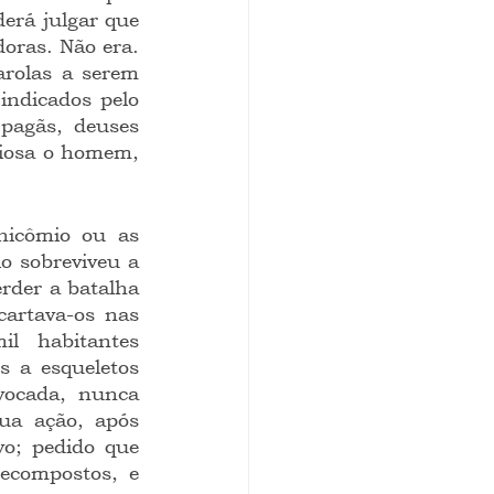
erá julgar que 
oras. Não era. 
rolas a serem 
indicados pelo 
pagãs, deuses 
iosa o homem, 
 sobreviveu a 
rder a batalha 
cartava-os nas 
l habitantes 
 a esqueletos 
ocada, nunca 
ua ação, após 
o; pedido que 
ecompostos, e 