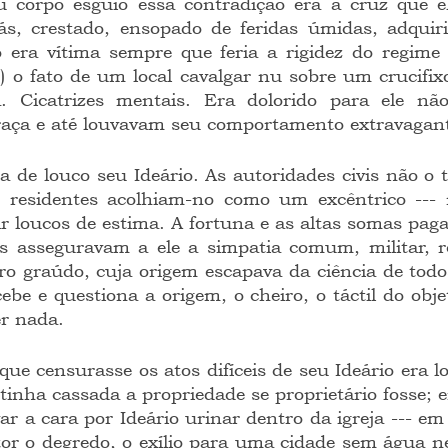
u corpo esguio essa contradição era a cruz que el
ás, crestado, ensopado de feridas úmidas, adquiri
 era vítima sempre que feria a rigidez do regime l
) o fato de um local cavalgar nu sobre um crucifix
. Cicatrizes mentais. Era dolorido para ele nã
aça e até louvavam seu comportamento extravagant
s residentes acolhiam-no como um excêntrico --- 
 loucos de estima. A fortuna e as altas somas paga
s asseguravam a ele a simpatia comum, militar, reli
o graúdo, cuja origem escapava da ciência de todos
ebe e questiona a origem, o cheiro, o táctil do objet
r nada.
; tinha cassada a propriedade se proprietário fosse; e
ar a cara por Ideário urinar dentro da igreja --- em
ator o degredo, o exílio para uma cidade sem água 