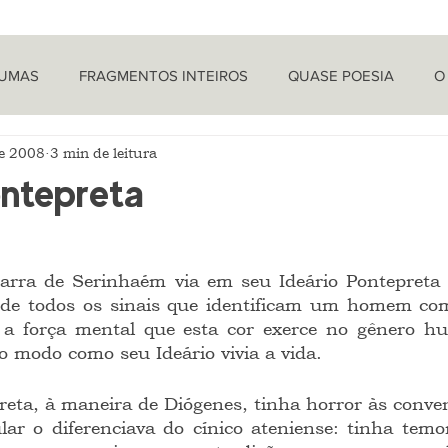
TUMAS
FRAGMENTOS INTEIROS
QUASE POESIA
O
de 2008
3 min de leitura
PROVOCAÇÕES NADA FILOSÓFICAS
PEÇAS
LETRA 
ontepreta
LÍTICA
ARTIGOS
O CRONISTA
de todos os sinais que identificam um homem com
 a força mental que esta cor exerce no gênero h
o modo como seu Ideário vivia a vida.
lar o diferenciava do cínico ateniense: tinha temor