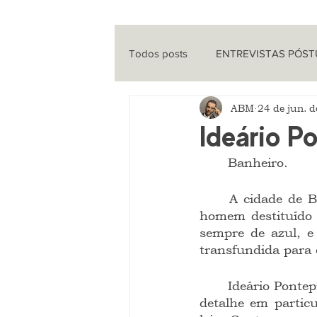
Todos posts
ENTREVISTAS PÓS
ABM
24 de jun. 
ENTREVISTAS
CINEMA
Ideário P
	Banheiro.
QUE HISTÓRIA É ESSA?
PO
	A cidade de Barra de Serinhaém via em seu Ideário Pontepreta o protótipo do 
homem destituído 
sempre de azul, e
transfundida para 
	Ideário Pontepreta, à maneira de Diógenes, tinha horror às convenções, mas um 
detalhe em particu