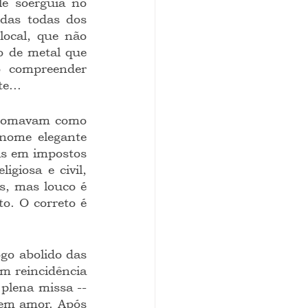
e soerguia no 
das todas dos 
ocal, que não 
o de metal que 
o compreender 
e...
nome elegante 
s em impostos 
giosa e civil, 
, mas louco é 
o. O correto é 
m reincidência 
 plena missa --
nem amor. Após 