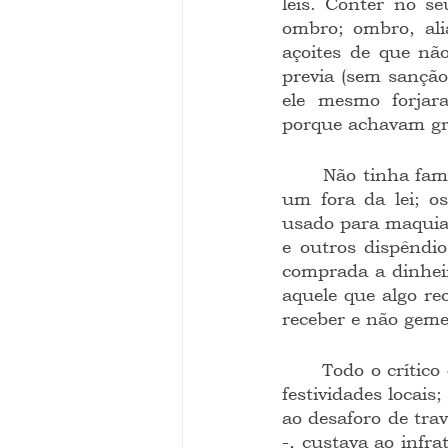
leis. Conter no se
ombro; ombro, ali
açoites de que não
previa (sem sanção
ele mesmo forjara
porque achavam gr
	Não tinha fama de louco seu Ideário. As autoridades civis não o tomavam como 
um fora da lei; o
usado para maquiar
e outros dispêndio
comprada a dinheir
aquele que algo rec
receber e não geme
	Todo o crítico que censurasse os atos difíceis de seu Ideário era logo abolido das 
festividades locais
ao desaforo de trav
-, custava ao infr