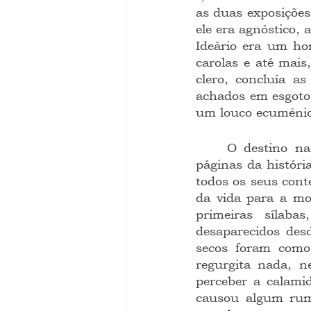
as duas exposições 
ele era agnóstico, 
Ideário era um ho
carolas e até mais
clero, concluía as
achados em esgotos
um louco ecumênic
	O destino natural de um homem distinto como este é o manicômio ou as 
páginas da histór
todos os seus cont
da vida para a mor
primeiras sílaba
desaparecidos desd
secos foram como 
regurgita nada, n
perceber a calami
causou algum rumo