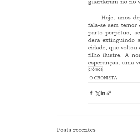
guardaram-no no ve
	Hoje, anos depois da intrépida aventura de Ideário pela cidade de Serinhaém, 
fala-se sem temor 
parto perpétuo, s
dera extinguindo a
cidade, que voltou
filho ilustre. A 
esperanças, uma ve
crônica
O CRONISTA
Posts recentes