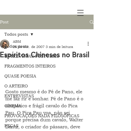
Post
Todos posts
ABM
Todos posts
26 de out. de 2007
3 min de leitura
Espíritos Chineses no Brasil
ENTREVISTAS PÓSTUMAS
FRAGMENTOS INTEIROS
QUASE POESIA
O ARTEIRO
Gosto mesmo é do Pé de Pano, ele 
ENTREVISTAS
me faz rir e sonhar. Pé de Pano é o 
simpático e frágil cavalo do Pica 
CINEMA
Pau. O Pica Pau voa, não sei 
PROVOCAÇÕES NADA FILOSÓFICAS
porque precisa dum cavalo, Walter 
PEÇAS
Lantz, o criador do pássaro, deve 