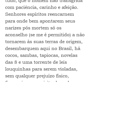
tudo, que o homem não transgrida 
com paciência, carinho e afeição. 
Senhores espíritos reencarnem 
para onde bem apontarem seus 
narizes pós mortem só os 
aconselho (se me é permitido) a não 
tornarem às suas terras de origem, 
desembarquem aqui no Brasil, há 
cocos, sambas, tapiocas, novelas 
das 8 e uma torrente de leis 
louquinhas para serem violadas, 
sem qualquer prejuízo físico, 
financeiro ou espiritual, venham 
para cá.
Este é o Pé de Pano: