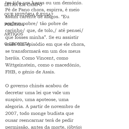
ter tido um haras ou um demônio. 
LETRA EM CAMPO
Pé de Pano chora, espirra, é meio 
QUE HISTÓRIA É ESSA?
assim carente de afagos. “Eu 
andava pobre/ tão pobre de 
POLÍTICA
carinho/ que, de tolo,/ até pensei/ 
ARTIGOS
que fosses minha”. Se eu assistir 
O CRONISTA
mais um episódio em que ele chora, 
se transformará em um dos meus 
heróis. Como Vincent, como 
Wittgeinstein, como o macedônio, 
FHB, o gênio de Assis. 
O governo chinês acabou de 
decretar uma lei que vale um 
suspiro, uma apoteose, uma 
alegoria. A partir de novembro de 
2007, todo monge budista que 
ousar reencarnar terá de pedir 
permissão, antes da morte, (óbvio) 