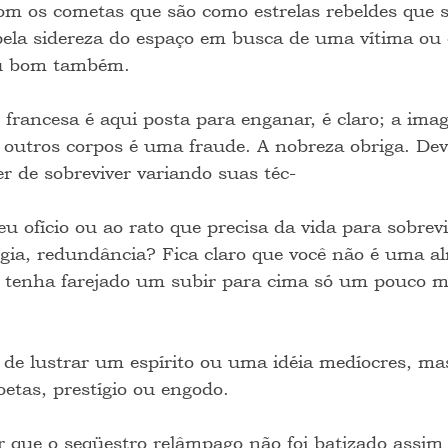
om os cometas que são como estrelas rebeldes que 
pela sidereza do espaço em busca de uma vítima ou
ou bom também.
 francesa é aqui posta para enganar, é claro; a ima
e outros corpos é uma fraude. A nobreza obriga. Dev
r de sobreviver variando suas téc-
eu ofício ou ao rato que precisa da vida para sobrevi
gia, redundância? Fica claro que você não é uma a
 tenha farejado um subir para cima só um pouco ma
 de lustrar um espírito ou uma idéia medíocres, ma
oetas, prestígio ou engodo.
 que o seqüestro relâmpago não foi batizado assim 