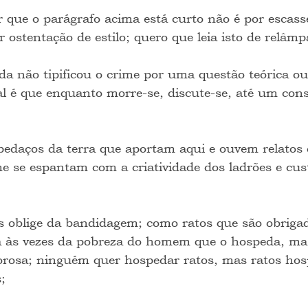
r que o parágrafo acima está curto não é por escass
r ostentação de estilo; quero que leia isto de relâmp
da não tipificou o crime por uma questão teórica ou
al é que enquanto morre-se, discute-se, até um con
pedaços da terra que aportam aqui e ouvem relatos 
e se espantam com a criatividade dos ladrões e cust
ss oblige da bandidagem; como ratos que são obrig
a às vezes da pobreza do homem que o hospeda, ma
orosa; ninguém quer hospedar ratos, mas ratos ho
;