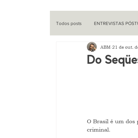
Todos posts
ENTREVISTAS PÓS
ABM
21 de out. 
ENTREVISTAS
CINEMA
Do Seqüe
QUE HISTÓRIA É ESSA?
PO
O Brasil é um dos
criminal.