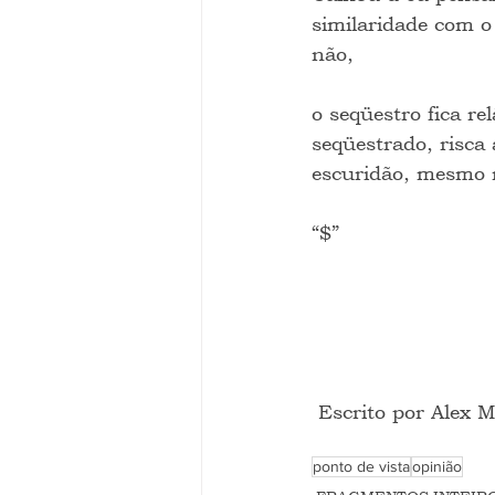
similaridade com o
não,
o seqüestro fica r
seqüestrado, risca
escuridão, mesmo n
“$”
 Escrito por Alex
ponto de vista
opinião