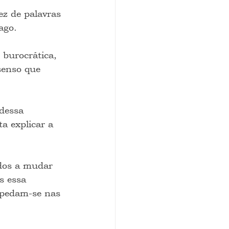
ez de palavras 
ago.
 burocrática, 
senso que 
dessa 
a explicar a 
ados a mudar 
s essa 
spedam-se nas 