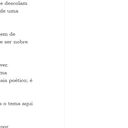
se descolam 
 de uma 
gem de 
e ser nobre 
ver. 
lma 
is poético; é 
s o tema aqui 
por 