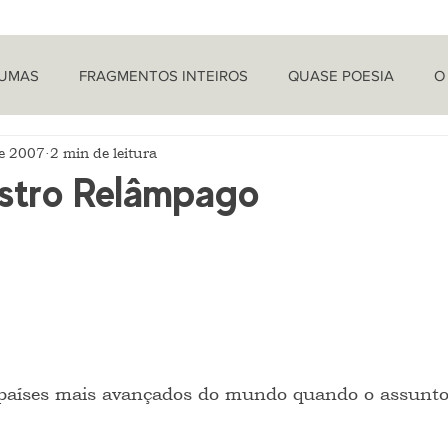
TUMAS
FRAGMENTOS INTEIROS
QUASE POESIA
O
de 2007
2 min de leitura
PROVOCAÇÕES NADA FILOSÓFICAS
PEÇAS
LETRA 
stro Relâmpago
LÍTICA
ARTIGOS
O CRONISTA
 países mais avançados do mundo quando o assunto 