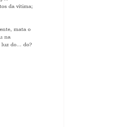
os da vítima; 
ente, mata o 
u na 
luz do... do?