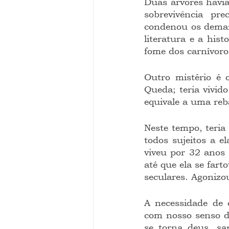
Duas arvores havi
sobrevivência pr
condenou os demais
literatura e a his
fome dos carnívoros
Outro mistério é 
Queda; teria vivid
equivale a uma reb
Neste tempo, teria
todos sujeitos a e
viveu por 32 anos
até que ela se far
seculares. Agonizou
A necessidade de 
com nosso senso d
se torna deus, sa