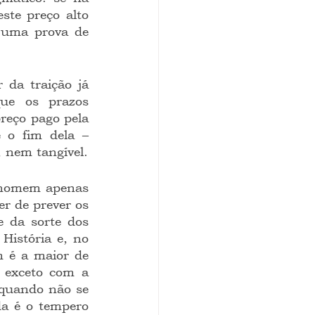
te preço alto 
 uma prova de 
da traição já 
ue os prazos 
reço pago pela 
 o fim dela – 
, nem tangível.
 homem apenas 
r de prever os 
 da sorte dos 
História e, no 
 é a maior de 
 exceto com a 
quando não se 
a é o tempero 