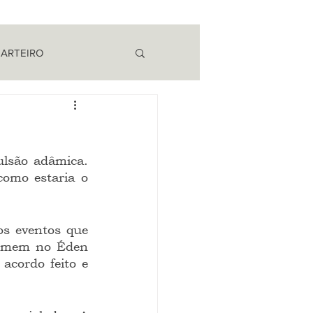
 ARTEIRO
EM CAMPO
lsão adâmica. 
omo estaria o 
s eventos que 
homem no Éden 
cordo feito e 