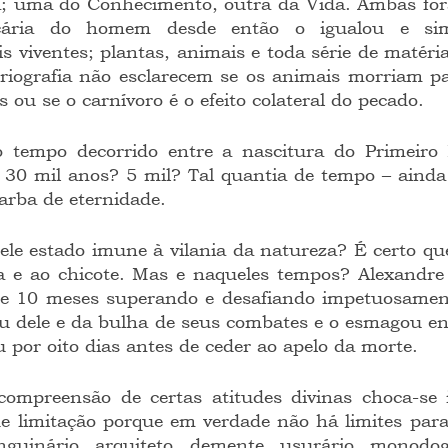
a; uma do Conhecimento, outra da Vida. Ambas fora
ecária do homem desde então o igualou e sim
 viventes; plantas, animais e toda série de matéri
toriografia não esclarecem se os animais morriam p
 ou se o carnívoro é o efeito colateral do pecado.
o tempo decorrido entre a nascitura do Primeir
o 30 mil anos? 5 mil? Tal quantia de tempo – ainda
arba de eternidade.
 ele estado imune à vilania da natureza? É certo qu
la e ao chicote. Mas e naqueles tempos? Alexandre
 e 10 meses superando e desafiando impetuosament
tou dele e da bulha de seus combates e o esmagou en
 por oito dias antes de ceder ao apelo da morte.
compreensão de certas atitudes divinas choca-se 
e limitação porque em verdade não há limites para
nguinário, arquiteto, demente, usurário, monodog