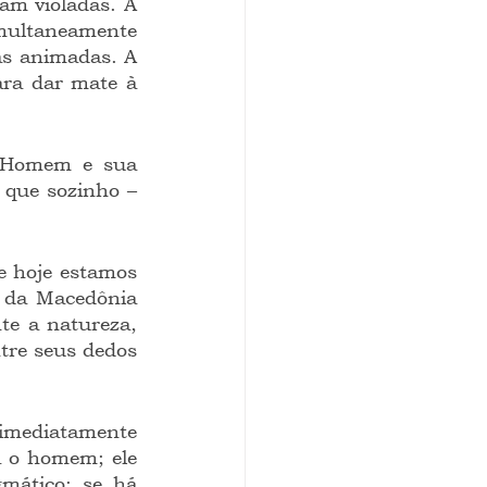
m violadas. A 
ultaneamente 
as animadas. A 
ara dar mate à 
o Homem e sua 
 que sozinho – 
e hoje estamos 
 da Macedônia 
e a natureza, 
tre seus dedos 
imediatamente 
 o homem; ele 
mático: se há 