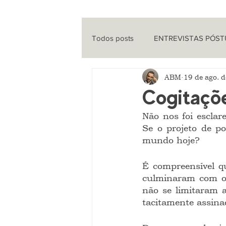
Todos posts
ENTREVISTAS PÓS
ABM
19 de ago. 
ENTREVISTAS
CINEMA
Cogitaçõ
Não nos foi esclar
QUE HISTÓRIA É ESSA?
PO
Se o projeto de p
mundo hoje?
É compreensível q
culminaram com o 
não se limitaram a
tacitamente assina