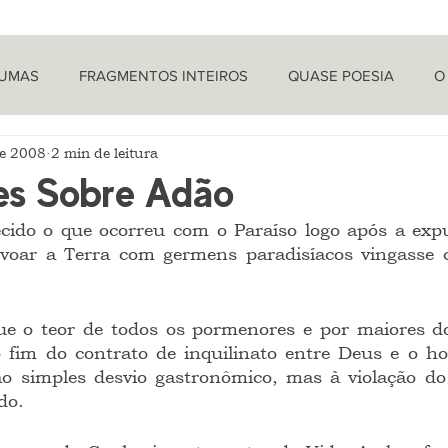
TUMAS
FRAGMENTOS INTEIROS
QUASE POESIA
O
de 2008
2 min de leitura
PROVOCAÇÕES NADA FILOSÓFICAS
PEÇAS
LETRA 
es Sobre Adão
ecido o que ocorreu com o Paraíso logo após a expu
LÍTICA
ARTIGOS
O CRONISTA
ovoar a Terra com germens paradisíacos vingasse c
ue o teor de todos os pormenores e por maiores do
fim do contrato de inquilinato entre Deus e o 
o simples desvio gastronômico, mas à violação do a
do.