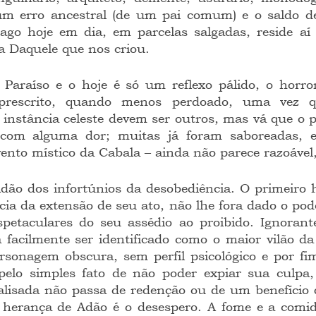
m erro ancestral (de um pai comum) e o saldo des
pago hoje em dia, em parcelas salgadas, reside aí
a Daquele que nos criou.
Paraíso e o hoje é só um reflexo pálido, o horror 
 prescrito, quando menos perdoado, uma vez q
 instância celeste devem ser outros, mas vá que o p
 com alguma dor; muitas já foram saboreadas, e
ento místico da Cabala – ainda não parece razoável
dão dos infortúnios da desobediência. O primeiro
ia da extensão de seu ato, não lhe fora dado o pode
petaculares do seu assédio ao proibido. Ignorante
 facilmente ser identificado como o maior vilão da 
sonagem obscura, sem perfil psicológico e por fim
 pelo simples fato de não poder expiar sua culpa,
lisada não passa de redenção ou de um benefício 
A herança de Adão é o desespero. A fome e a comid