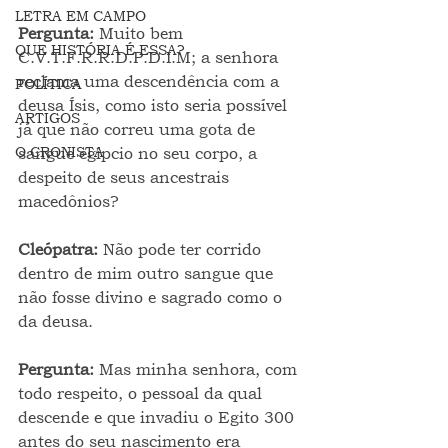
LETRA EM CAMPO
Pergunta: 
Muito bem 
QUE HISTÓRIA É ESSA?
C.V.T.F.R.R.D.P.D.I.M; a senhora 
reclama uma descendência com a 
POLÍTICA
deusa Ísis, como isto seria possível 
ARTIGOS
já que não correu uma gota de 
O CRONISTA
sangue egípcio no seu corpo, a 
despeito de seus ancestrais 
macedônios?
Cleópatra: 
Não pode ter corrido 
dentro de mim outro sangue que 
não fosse divino e sagrado como o 
da deusa.
Pergunta: 
Mas minha senhora, com 
todo respeito, o pessoal da qual 
descende e que invadiu o Egito 300 
antes do seu nascimento era 