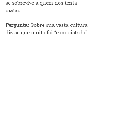
se sobrevive a quem nos tenta 
matar.
Pergunta: 
Sobre sua vasta cultura 
diz-se que muito foi “conquistado” 
em rituais mágicos, confirma?
Cleópatra: 
Se você chama de magia 
o divino, digamos que sim.
Pergunta: 
Bem, foi muito bom falar 
com a senhora, blá blá blá. Espero 
que tenha gostado também.
Cleópatra: 
Não gostei! Fui 
insultada em minha majestade, 
diminuída em minha honra de 
soberana que sou. Se ainda 
dispusesse da Guarda Real que me 