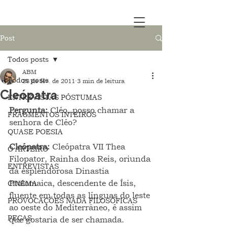
Post
Todos posts
ABM
Todos posts
28 de fev. de 2011
3 min de leitura
Cleópatra
ENTREVISTAS PÓSTUMAS
Pergunta: 
Cléo, posso chamar a 
FRAGMENTOS INTEIROS
senhora de Cléo?
QUASE POESIA
Cleópatra: 
Cleópatra VII Thea 
O ARTEIRO
Filopator, Rainha dos Reis, oriunda 
ENTREVISTAS
da esplendorosa Dinastia 
Ptolomaica, descendente de Ísis, 
CINEMA
fluente em todas as línguas do leste 
PROVOCAÇÕES NADA FILOSÓFICAS
ao oeste do Mediterrâneo, é assim 
PEÇAS
que gostaria de ser chamada.