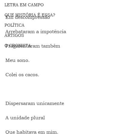
LETRA EM CAMPO
QUE HISTÓRIA É ESSA?
Em descompressão
POLÍTICA
Arrebataram a impotência
ARTIGOS
O CRONISTA
Fragmentaram também
Meu sono.
Colei os cacos.
Dispersaram unicamente
A unidade plural
Que habitava em mim.