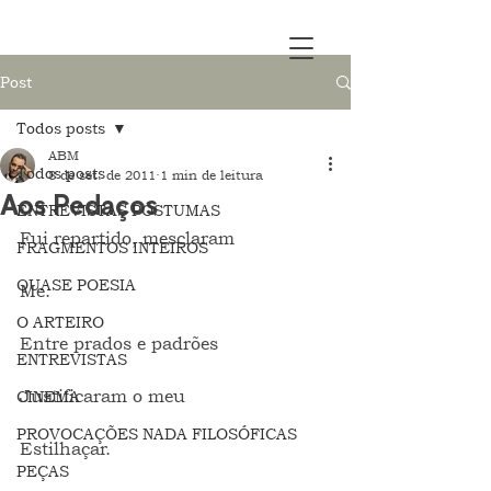
Post
Todos posts
ABM
Todos posts
8 de set. de 2011
1 min de leitura
Aos Pedaços
ENTREVISTAS PÓSTUMAS
Fui repartido, mesclaram
FRAGMENTOS INTEIROS
QUASE POESIA
Me.
O ARTEIRO
Entre prados e padrões
ENTREVISTAS
Justificaram o meu
CINEMA
PROVOCAÇÕES NADA FILOSÓFICAS
Estilhaçar.
PEÇAS