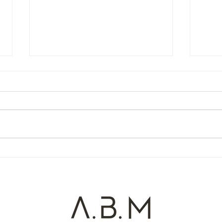
O Paradoxo dos Mortos
Um C
(Cor