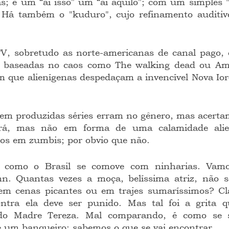
s; é um “ai isso” um “ai aquilo”; com um simples "
a. Há também o "kuduro", cujo refinamento auditiv
 baseadas no caos como The walking dead ou Ame
m que alienígenas despedaçam a invencível Nova Ior
ará, mas não em forma de uma calamidade alie
s em zumbis; por obvio que não.
n. Quantas vezes a moça, belíssima atriz, não 
 em cenas picantes ou em trajes sumaríssimos? Cla
ntra ela deve ser punido. Mas tal foi a grita q
do Madre Tereza. Mal comparando, é como se se
e um banqueiro; sabemos o que se vai encontrar.