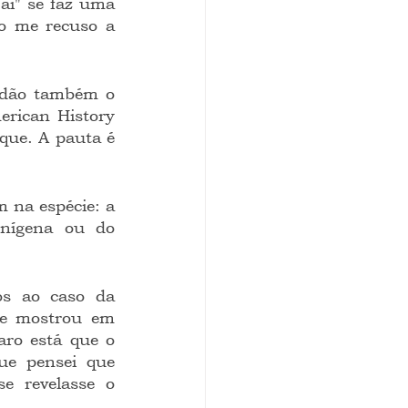
ai" se faz uma 
o me recuso a 
rican History 
que. A pauta é 
nígena ou do 
se mostrou em 
ro está que o 
ue pensei que 
 revelasse o 