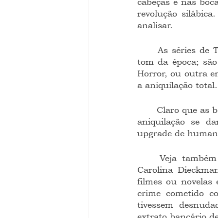
cabeças e nas boca
revolução silábic
analisar.
	As séries de TV, sobretudo as norte-americanas de canal pago, dão também o 
tom da época; são
Horror, ou outra e
a aniquilação total.
	Claro que as bem produzidas séries erram no gênero, mas acertam na espécie: a 
aniquilação se d
upgrade de humano
	Veja também como o Brasil se comove com ninharias. Vamos ao caso da 
Carolina Dieckman
filmes ou novelas
crime cometido co
tivessem desnuda
extrato bancário d