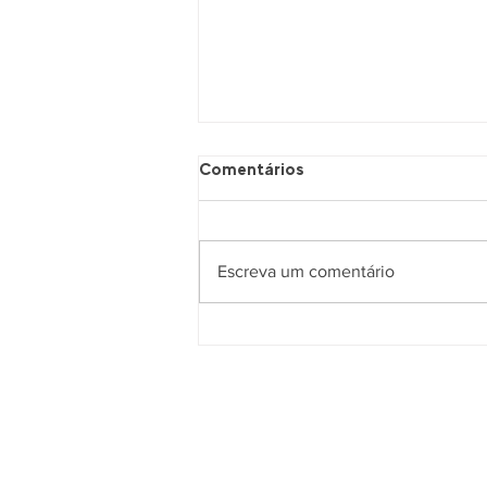
Comentários
Escreva um comentário
Nem Jair, Nem Lula