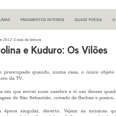
TUMAS
FRAGMENTOS INTEIROS
QUASE POESIA
O
de 2012
2 min de leitura
PROVOCAÇÕES NADA FILOSÓFICAS
PEÇAS
LETRA 
rolina e Kuduro: Os Vilões
LÍTICA
ARTIGOS
O CRONISTA
moto da TV.
magem de São Sebastião, crivado de flechas e poeira