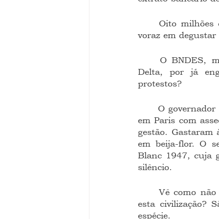
	Oito milhões de acessos; poderia ter sido 7.999.999 se eu também não fosse 
voraz em degustar o
	O BNDES, meu banco, nosso banco, é o maior financiador da construtora 
Delta, por já en
protestos?
	O governador do RJ é flagrado com a gangue do guardanapo, confraternizando 
em Paris com asse
gestão. Gastaram 
em beija-flor. O 
Blanc 1947, cuja 
silêncio.
	Vê como não são catástrofes interplanetárias nem zumbis que darão termo a 
esta civilização? 
espécie.