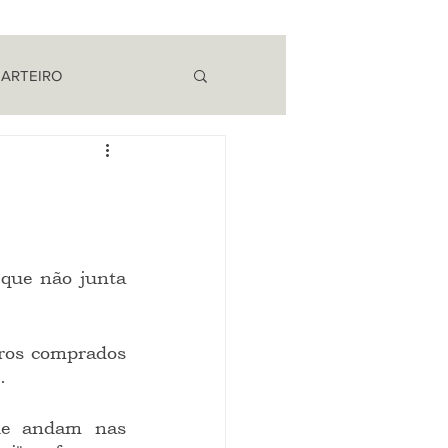
 ARTEIRO
EM CAMPO
…