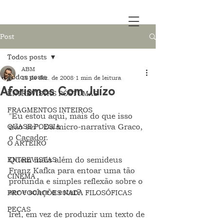
Post
Todos posts
ABM
Todos posts
18 de dez. de 2008
1 min de leitura
Aforismos Com Juízo
ENTREVISTAS PÓSTUMAS
FRAGMENTOS INTEIROS
"Eu estou aqui, mais do que isso 
QUASE POESIA
não sei". Da micro-narrativa Graco, 
o Caçador.
O ARTEIRO
ENTREVISTAS
Quem mais além do semideus 
Franz Kafka para entoar uma tão 
CINEMA
profunda e simples reflexão sobre o 
ser e sobre o estar?
PROVOCAÇÕES NADA FILOSÓFICAS
PEÇAS
Irei, em vez de produzir um texto de 