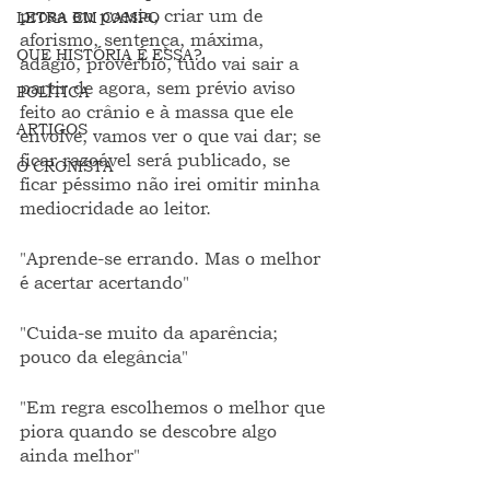
prosa ou poesia, criar um de 
LETRA EM CAMPO
aforismo, sentença, máxima, 
QUE HISTÓRIA É ESSA?
adágio, provérbio, tudo vai sair a 
partir de agora, sem prévio aviso 
POLÍTICA
feito ao crânio e à massa que ele 
ARTIGOS
envolve, vamos ver o que vai dar; se 
ficar razoável será publicado, se 
O CRONISTA
ficar péssimo não irei omitir minha 
mediocridade ao leitor.
"Aprende-se errando. Mas o melhor 
é acertar acertando"
"Cuida-se muito da aparência; 
pouco da elegância"
"Em regra escolhemos o melhor que 
piora quando se descobre algo 
ainda melhor"