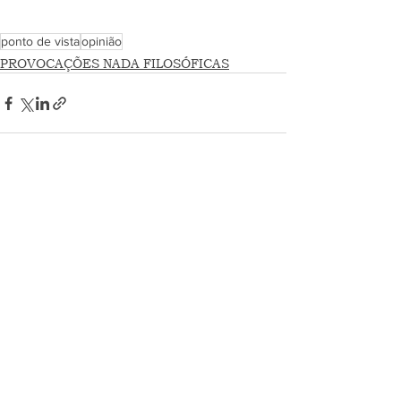
ponto de vista
opinião
PROVOCAÇÕES NADA FILOSÓFICAS
Ver tudo
Posts recentes