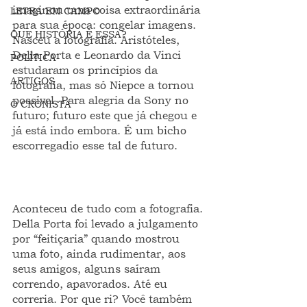
imaginou uma coisa extraordinária 
LETRA EM CAMPO
para sua época: congelar imagens. 
QUE HISTÓRIA É ESSA?
Nasceu a fotografia. Aristóteles, 
Della Porta e Leonardo da Vinci 
POLÍTICA
estudaram os princípios da 
ARTIGOS
fotografia, mas só Niepce a tornou 
possível. Para alegria da Sony no 
O CRONISTA
futuro; futuro este que já chegou e 
já está indo embora. É um bicho 
escorregadio esse tal de futuro.
Aconteceu de tudo com a fotografia. 
Della Porta foi levado a julgamento 
por “feitiçaria” quando mostrou 
uma foto, ainda rudimentar, aos 
seus amigos, alguns saíram 
correndo, apavorados. Até eu 
correria. Por que ri? Você também 