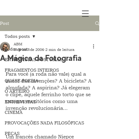
Post
Todos posts
ABM
Todos posts
5 de set. de 2006
2 min de leitura
A Mágica da Fotografia
ENTREVISTAS PÓSTUMAS
FRAGMENTOS INTEIROS
Para você (a roda não vale) qual a 
QUASE POESIA
maior das invenções? A bicicleta? A 
almofada? A aspirina? Já elegeram 
O ARTEIRO
o clipe, aquele ferrinho torto que se 
usa nos escritórios como uma 
ENTREVISTAS
invenção revolucionária...  
CINEMA
PROVOCAÇÕES NADA FILOSÓFICAS
PEÇAS
Um francês chamado Niepce 